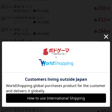
エレメンツ
232
PT
紹介文あり
4件の投稿
バー！パーティー
212
PT
紹介文なし
1件の投稿
ギョッと
154
PT
紹介文あり
1件の投稿
クルティボ
152
PT
紹介文なし
1件の投稿
ブラヴェスト
140
PT
紹介文なし
1件の投稿
ドブル：ポケットモンスター
122
PT
紹介文あり
4件の投稿
ジャンヌ・ダルク-オルレアン ドロー＆ライト
118
PT
紹介文なし
5件の投稿
ファースト・イン・フライト
94
PT
紹介文あり
3件の投稿
ダイススローン
88
PT
紹介文なし
1件の投稿
ガルフストライク
80