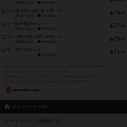
PT
紹介文あり
1件の投稿
モズビ－ズ・レイダ－ズ
79
PT
紹介文あり
1件の投稿
リー対グラント
77
PT
紹介文あり
1件の投稿
ブレーキング・アウェイ
75
PT
紹介文あり
4件の投稿
ザ・フラッド
71
PT
紹介文なし
1件の投稿
※Apple、Apple のロゴ は、米国および他の国々で登録されたApple Inc.の商標です。
※App Store は、Apple Inc.のサービスマークです。
※Android は、グーグル インコーポレイテッドの商標または登録商標です。
※Google Play とそのロゴは、Google Inc.の商標または登録商標です。
ボドゲーマTOP
ボードゲームを検索する