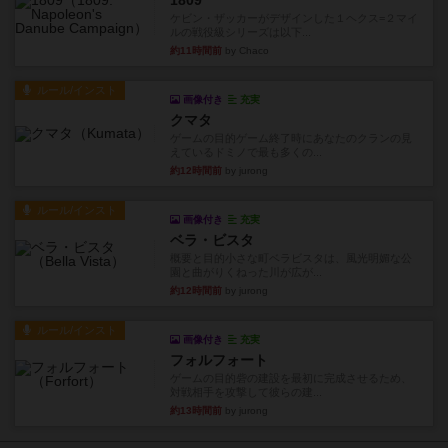
1809
ケビン・ザッカーがデザインした１ヘクス=２マイ
ルの戦役級シリーズは以下...
約11時間前
by Chaco
ルール/インスト
画像付き
充実
クマタ
ゲームの目的ゲーム終了時にあなたのクランの見
えているドミノで最も多くの...
約12時間前
by jurong
ルール/インスト
画像付き
充実
ベラ・ビスタ
概要と目的小さな町ベラビスタは、風光明媚な公
園と曲がりくねった川が広が...
約12時間前
by jurong
ルール/インスト
画像付き
充実
フォルフォート
ゲームの目的砦の建設を最初に完成させるため、
対戦相手を攻撃して彼らの建...
約13時間前
by jurong