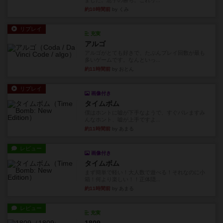
ました。息子の勝ち。これリ...
約10時間前
by くみ
リプレイ
充実
アルゴ
アルゴがとても好きで、たぶんプレイ回数が最も
多いゲームです。なんといっ...
約11時間前
by おとん
リプレイ
画像付き
タイムボム
僕はホントに嘘が下手なようで、すぐバレますみ
んなホント、嘘が上手ですよ...
約11時間前
by あまる
レビュー
画像付き
タイムボム
まず簡単で軽い！大人数で遊べる！それなのに小
箱！何より楽しい！！正体隠...
約11時間前
by あまる
レビュー
充実