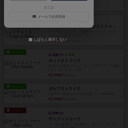
り、そのうち3つ選んで、同...
約1時間前
by ジェイとと
または
メールで会員登録
レビュー
充実
チケットトゥライド / チケットトゥライドアメリカ
デジタルソロプレイ。元祖チケライ？マップがた
くさん出てるからどれをプレ...
しばらく表示しない
約3時間前
by おーちゃん
レビュー
画像付き
充実
ホットストリーク
星7軽〜中量級を中心にプレイするゲーマーの感想
です。ボードゲーム会にて...
約10時間前
by おとん
レビュー
ガルフストライク
1983年にVictory Gamesが出版した『Gulf Strik...
約10時間前
by Chaco
リプレイ
画像付き
ディジットコード
やっぱり論理ゲームは面白い。息子とリプレイし