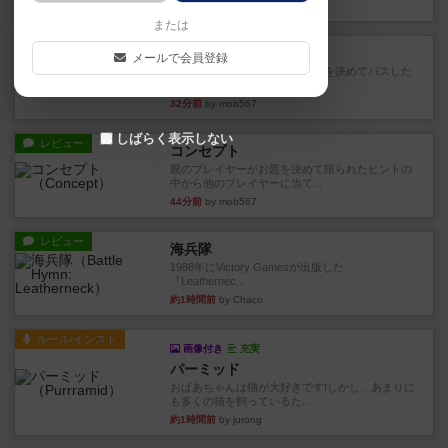
20分前
by うらまこ
または
レビュー
フリップ７
メールで会員登録
カードをめくるかパスをするかを決めてパスした
時のカード数字が得点になる...
32分前
by mob567
しばらく表示しない
レビュー
コンセプト
親のプレイヤーがお題を決めて限られたヒントの
中から他のプレイヤーに当て...
44分前
by mob567
レビュー
海兵隊
1988年にVictory Gamesが出版した
『Leathernec...
約1時間前
by Chaco
ルール/インスト
画像付き
充実
パーミッド
おばあちゃんは猫が大好きです!しかし、あまりに
も多くの猫を飼っているた...
約1時間前
by jurong