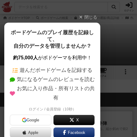
ログイン
閉じる
ボドゲーマTOP
ボードゲームの検索
マキスタックの通販/商品詳細
作品
ボードゲームのプレイ履歴を記録し
て、
マキスタック
自分のデータを管理しませんか？
拡張/関連作品 0件
約75,000人
がボドゲーマを利用中！
遊んだボードゲームを記録する
3
1
13
トップ
画像
動画
レビュー
カフェ
気になるゲームのレビューを読む
お気に入り作品・所有リストの共
有
会員の新しい投稿
ログイン / 会員登録（10秒）
レビュー
画像付き
Google
X
ファイアー・ブルズ / 火牛陣
火牛を引き連れて敵を殲滅させる。縦か斜めで前2
Apple
Facebook
列まで攻撃できるが、自分...