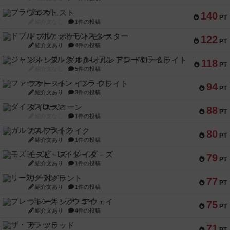
ブラヴェスト
140
PT
紹介文なし
1件の投稿
ドブル：ポケットモンスター
122
PT
紹介文あり
4件の投稿
ジャンヌ・ダルク-オルレアン ドロー＆ライト
118
PT
紹介文なし
5件の投稿
ファースト・イン・フライト
94
PT
紹介文あり
3件の投稿
ダイススローン
88
PT
紹介文なし
1件の投稿
ガルフストライク
80
PT
紹介文あり
1件の投稿
モズビ－ズ・レイダ－ズ
79
PT
紹介文あり
1件の投稿
リー対グラント
77
PT
紹介文あり
1件の投稿
ブレーキング・アウェイ
75
PT
紹介文あり
4件の投稿
ザ・フラッド
71