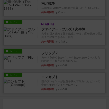
南北戦争
1983年にVictory Gamesが出版した『The Civil ...
約16時間前
by Chaco
レビュー
画像付き
ファイアー・ブルズ / 火牛陣
火牛を引き連れて敵を殲滅させる。縦か斜めで前2
列まで攻撃できるが、自分...
約18時間前
by うらまこ
レビュー
フリップ７
カードをめくるかパスをするかを決めてパスした
時のカード数字が得点になる...
約18時間前
by mob567
レビュー
コンセプト
親のプレイヤーがお題を決めて限られたヒントの
中から他のプレイヤーに当て...
約18時間前
by mob567