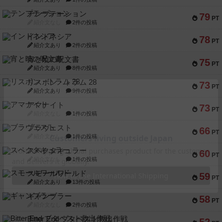
テンプテーション
79
PT
紹介文なし
2件の投稿
インドネシア
78
PT
紹介文あり
2件の投稿
宵と暁の呪文書
75
PT
紹介文あり
8件の投稿
リスボン・トラム 28
73
PT
紹介文あり
9件の投稿
アマナイト
73
PT
紹介文なし
1件の投稿
ブラヴェスト
66
PT
紹介文なし
1件の投稿
スペクタキュラー
60
PT
紹介文なし
1件の投稿
スモールワールド
59
PT
紹介文あり
13件の投稿
ギャンブラー
58
PT
紹介文なし
2件の投稿
Bitter End ブタペスト救出作戦