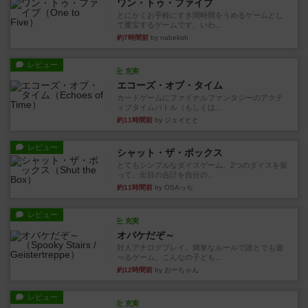
ワン・トゥ・ファイブ
とにかくお手軽にすき間時間をうめるゲームとし
て重宝するゲームです。いわ...
約7時間前
by nabekoh
レビュー
充実
エコーズ・オブ・タイム
カードゲームにファイナルファンタジーのアクテ
ィブタイムバトル（もしくは...
約11時間前
by ジェイとと
レビュー
シャット・ザ・ボックス
とてもシンプルなダイスゲーム。2つのダイスを振
って、出目の合計を自分の...
約11時間前
by OSAっち
レビュー
充実
オバケだぞ～
対人アナログプレイ。簡単なルールで誰とでも遊
べるゲーム。こんなの子ども...
約12時間前
by おーちゃん
レビュー
充実