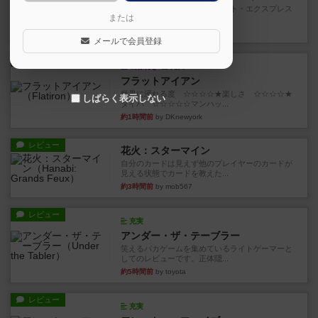
乗客の皆様、トランスオリエント・エクスプレス
または
にご乗車ありがとうございま...
5分前
by jurong
メールで会員登録
レビュー
画像付き
充実
フラットアイアン
世界に浸れる度 ☆☆☆☆★楽しさ ☆☆☆☆★
しばらく表示しない
タイパ ☆☆☆☆☆マンハッ...
約1時間前
by DKnewyork
レビュー
花火：スターマイン
自分のカードは見えず他のプレイヤーのカードが
見える状態でカードを教えた...
約3時間前
by mob567
レビュー
充実
アンダー・ザ・テーブラー
笑えるバカゲームを集めているライトゲーマーと
してのレビューです。正体隠...
約5時間前
by toyota
レビュー
充実