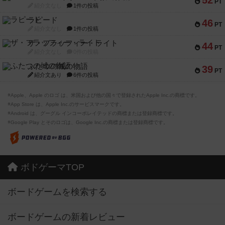
52
PT
紹介文なし
1件の投稿
ラピード
46
PT
紹介文なし
1件の投稿
ザ・フラッフィー・ライト
44
PT
紹介文なし
0件の投稿
ふたつの城の物語
39
PT
紹介文あり
6件の投稿
※Apple、Apple のロゴ は、米国および他の国々で登録されたApple Inc.の商標です。
※App Store は、Apple Inc.のサービスマークです。
※Android は、グーグル インコーポレイテッドの商標または登録商標です。
※Google Play とそのロゴは、Google Inc.の商標または登録商標です。
ボドゲーマTOP
ボードゲームを検索する
ボードゲームの新着レビュー