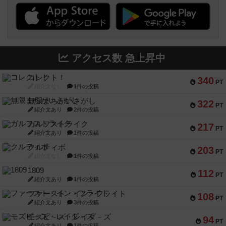
アクセス数 急上昇中
コレクト！
340
PT
紹介文なし
1件の投稿
無限まちがいさがし
322
PT
紹介文あり
2件の投稿
ガルフストライク
217
PT
紹介文あり
1件の投稿
クルティボ
203
PT
紹介文なし
1件の投稿
1809
112
PT
紹介文あり
1件の投稿
ファースト・イン・フライト
108
PT
紹介文あり
3件の投稿
モズビ－ズ・レイダ－ズ
94
PT
紹介文あり
1件の投稿