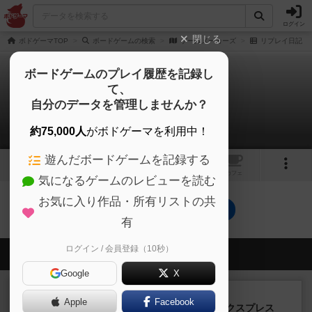
ログイン
閉じる
ボドゲーマTOP
ボードゲームの検索
ゲームメーカーズ
リプレイ日記
ボードゲームのプレイ履歴を記録し
て、
ゲームメーカーズ
自分のデータを管理しませんか？
0件のリプレイ日記
約75,000人
がボドゲーマを利用中！
遊んだボードゲームを記録する
1
3
トップ
画像
動画
レビュー
カフェ
気になるゲームのレビューを読む
お気に入り作品・所有リストの共
ゲームメーカーズのトップに戻る
有
ログイン / 会員登録（10秒）
会員の新しい投稿
Google
X
ルール/インスト
画像付き
充実
Apple
Facebook
トランスオリエント・エクスプレス