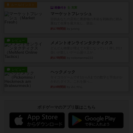
ルール/インスト
画像付き
充実
マーケットフレッシュ
目的あなたの店先に農産物の木箱を戦略的に積み
重ねて在庫を最大化し、競合...
約17時間前
by jurong
レビュー
メメントオンラインタクティクス
どんどん物量が増えて大変になっていく押し付け
合いが楽しいゲーム盛り上が...
約17時間前
by nekomanma222
レビュー
ヘックメック
サイコロゲームです1から5までの数字と芋虫がか
かれたダイス。これを振っ...
約19時間前
by みいやん
ボドゲーマのアプリ版はこちら