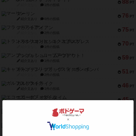
88
PT
紹介文なし
1件の投稿
マーリン
76
PT
紹介文あり
6件の投稿
フラットアイアン
75
PT
紹介文なし
2件の投稿
トランスオリエント・エクスプレス
70
PT
紹介文なし
1件の投稿
アンブッシュ！：ムーブアウト！
59
PT
紹介文あり
1件の投稿
キャプテン・フリップ：イスラ・ボンバ
51
PT
紹介文なし
2件の投稿
ガルフストライク
46
PT
紹介文あり
1件の投稿
エコーズ・オブ・タイム
45
PT
紹介文なし
8件の投稿
スカルキング
45
PT
紹介文あり
12件の投稿
海兵隊
45
PT
紹介文あり
1件の投稿