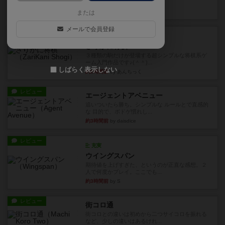
街は各プレイヤーの間にあ...
約2時間前
by ジェイとと
または
メールで会員登録
ルール/インスト
画像付き
ざりかに将棋
３種類の駒だけが登場する超シンプルな将棋系ゲ
ーム入門作品です♪(＾＾)...
しばらく表示しない
約2時間前
by あんちっく
レビュー
エージェントアベニュー
追いついたら勝ち。シンプルな ルールとで直感的
な 目的で、ボドゲ慣れし...
約3時間前
by daisdice
レビュー
充実
ウイングスパン
期待値を上げすぎた、というのが正直な感想。２
人で何度かプレイ。ここでも...
約3時間前
by S
レビュー
街コロ通
街コロとの違いは初めから二つサイコロを振れる
など、少しの違いはあるけれ...