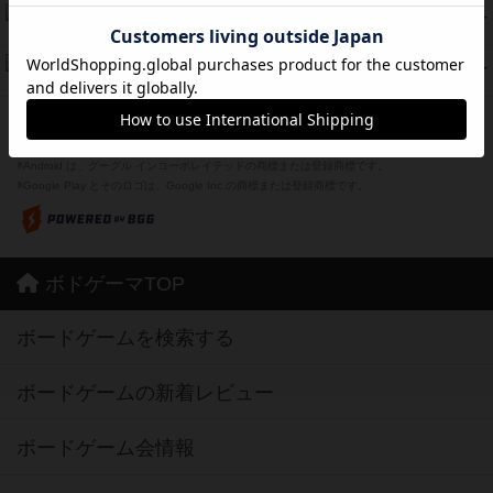
Bitter End ブタペスト救出作戦
45
PT
紹介文なし
1件の投稿
ドコジャン
42
PT
紹介文あり
10件の投稿
※Apple、Apple のロゴ は、米国および他の国々で登録されたApple Inc.の商標です。
※App Store は、Apple Inc.のサービスマークです。
※Android は、グーグル インコーポレイテッドの商標または登録商標です。
※Google Play とそのロゴは、Google Inc.の商標または登録商標です。
ボドゲーマTOP
ボードゲームを検索する
ボードゲームの新着レビュー
ボードゲーム会情報