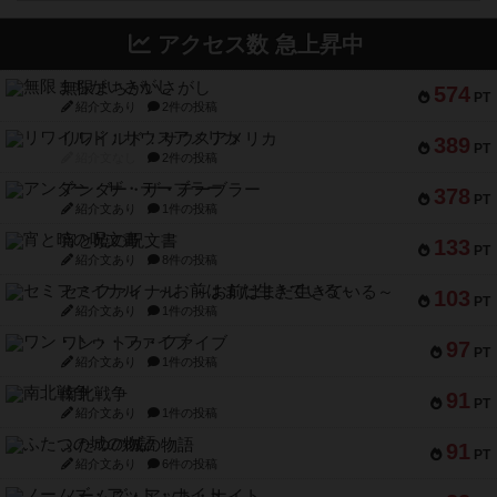
アクセス数 急上昇中
無限まちがいさがし
574
PT
紹介文あり
2件の投稿
リワイルド：サウスアメリカ
389
PT
紹介文なし
2件の投稿
アンダー・ザ・テーブラー
378
PT
紹介文あり
1件の投稿
宵と暁の呪文書
133
PT
紹介文あり
8件の投稿
セミファイナル ～お前はまだ生きている～
103
PT
紹介文あり
1件の投稿
ワン・トゥ・ファイブ
97
PT
紹介文あり
1件の投稿
南北戦争
91
PT
紹介文あり
1件の投稿
ふたつの城の物語
91
PT
紹介文あり
6件の投稿
ノームズ・アット・ナイト