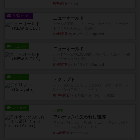
約8時間前
by くみ
戦略やコツ
ニューオールド
ゲーム終了時に、「オールドカードとニューカー
ドのどちらもある」 状態に...
約9時間前
by オグランド（Oguland）
レビュー
ニューオールド
ボードゲームを1,000個以上持っているユーザー視
点で良かった点と悪か...
約9時間前
by オグランド（Oguland）
レビュー
デクリプト
プレイ感がしっかりしてるから、超ボードゲーム
やったなって感じ。パーティ...
約10時間前
by ヒロ(新！ボードゲーム家族)
レビュー
充実
アルナックの失われし遺跡
アナログ対人プレイ数回。クニツィア先生の名作
「エルドラドを探して」にあ...
約12時間前
by おーちゃん