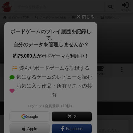
ログイン
閉じる
ボドゲーマTOP
ボードゲームの検索
ルペルカリア
戦略やコツ
ボードゲームのプレイ履歴を記録し
て、
ルペルカリア
自分のデータを管理しませんか？
0件の戦略やコツ
約75,000人
がボドゲーマを利用中！
遊んだボードゲームを記録する
1
トップ
画像
動画
レビュー
カフェ
気になるゲームのレビューを読む
お気に入り作品・所有リストの共
ルペルカリアのトップに戻る
有
ログイン / 会員登録（10秒）
会員の新しい投稿
Google
X
レビュー
ふたつの街の物語
Apple
Facebook
タイルを4×4で並べて街づくりします。ただし、