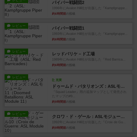
レビュー
パイパー戦闘団2
1996年にAvalon Hill社が出版した『Kampfgruppe...
約6時間前
の投稿
レビュー
パイパー戦闘団1
1993年にAvalon Hill社が出版した『Kampfgruppe...
約6時間前
の投稿
レビュー
レッドバリケ－ド工場
1989年にAvalon Hill社が出版した『Red Barrica...
約6時間前
の投稿
レビュー
充実
ドゥームド・バタリオンズ：ASLモジュール11
『Squad Leader』用の追加マップとして発売され
たマップの#9...
約9時間前
の投稿
レビュー
クロワ・ド・ゲール：ASLモジュール10
1992年にAvalon Hill社が出版した『Croix de Gu...
約9時間前
の投稿