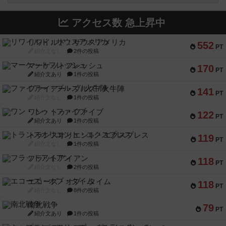
アクセス数 急上昇中
リワイルド：サウスアメリカ
552
PT
紹介文なし
2件の投稿
マーケットフレッシュ
170
PT
紹介文あり
1件の投稿
ファイアー・ブルズ / 火牛陣
141
PT
紹介文なし
1件の投稿
ワン・トゥ・ファイブ
122
PT
紹介文あり
1件の投稿
トランスオリエント・エクスプレス
119
PT
紹介文なし
1件の投稿
フラットアイアン
118
PT
紹介文なし
2件の投稿
エコーズ・オブ・タイム
118
PT
紹介文なし
8件の投稿
南北戦争
79
PT
紹介文あり
1件の投稿