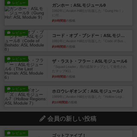
レビュー
ガンホー：ASLモジュール9
1992年にAvalon Hill社が出版した『Gung Ho！』
に付...
約9時間前
の投稿
レビュー
コード・オブ・ブシドー：ASLモジュール8
1991年にAvalon Hill社が出版した『Code of Bus...
約9時間前
の投稿
レビュー
ザ・ラスト・フラー：ASLモジュール6
『Squad Leader』用の追加マップとして発売され
たマップ#11...
約9時間前
の投稿
レビュー
ホロウレギオンズ：ASLモジュール7
1989年にAvalon Hill社が出版した『Hollow Legi...
約10時間前
の投稿
会員の新しい投稿
レビュー
ゴットファイブ！