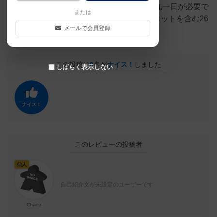
丁場なので、フルゲームをプレイするには丸一日が必要で
または
す。General 誌30-6号に二人のエースパイロットを含む26
メールで会員登録
個のマ－カ－が附属していました。
この投稿に
0
名が
ナイス！
しました
しばらく表示しない
ナイス！
このレビューの投稿者
仙人
自己紹介文が未設定のユーザーです
Chaco