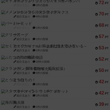
キャプテン・フリップ：イスラ・ボンバ
72
PT
紹介文なし
2件の投稿
メメントオンラインタクティクス
70
PT
紹介文あり
4件の投稿
パーミッド
68
PT
紹介文なし
1件の投稿
クリーグ
57
PT
紹介文あり
1件の投稿
セミファイナル ～お前はまだ生きている～
53
PT
紹介文あり
1件の投稿
ふたつの街の物語
52
PT
紹介文あり
18件の投稿
クランク! ：冒険者たち（拡張）
50
PT
紹介文あり
4件の投稿
とうほうの！
42
PT
紹介文なし
1件の投稿
スターマイン・ラミー ポケット
42
PT
紹介文あり
2件の投稿
海兵隊
39
PT
紹介文あり
1件の投稿