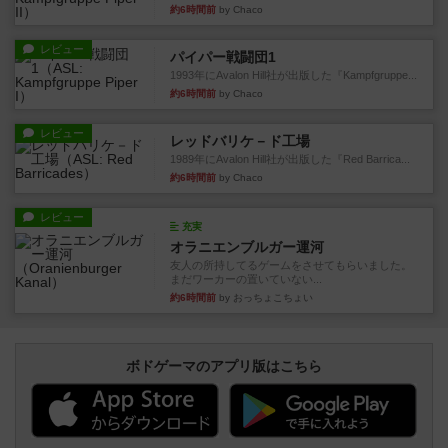
約6時間前
by Chaco
レビュー
パイパー戦闘団1
1993年にAvalon Hill社が出版した『Kampfgruppe...
約6時間前
by Chaco
レビュー
レッドバリケ－ド工場
1989年にAvalon Hill社が出版した『Red Barrica...
約6時間前
by Chaco
レビュー
充実
オラニエンブルガー運河
友人の所持してるゲームをさせてもらいました。
まだワーカーの置いていない...
約6時間前
by おっちょこちょい
ボドゲーマのアプリ版はこちら