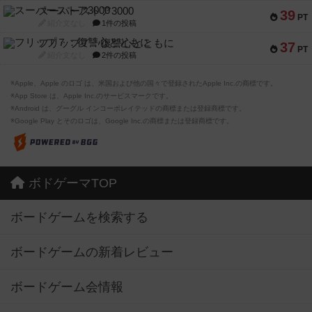
スーパーストア3000
39
PT
紹介文なし
1件の投稿
フリップ７：復讐心とともに
37
PT
紹介文なし
2件の投稿
※Apple、Apple のロゴ は、米国および他の国々で登録されたApple Inc.の商標です。
※App Store は、Apple Inc.のサービスマークです。
※Android は、グーグル インコーポレイテッドの商標または登録商標です。
※Google Play とそのロゴは、Google Inc.の商標または登録商標です。
ボドゲーマTOP
ボードゲームを検索する
ボードゲームの新着レビュー
ボードゲーム会情報