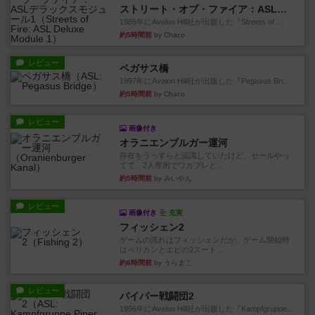
ストリート・オブ・ファイア：ASLデラックスモジュール1
1985年にAvalon Hill社が出版した『Streets of ...
約5時間前
by Chaco
レビュー
ペガサス橋
1997年にAvalon Hill社が出版した『Pegasus Bri...
約5時間前
by Chaco
レビュー
画像付き
オラニエンブルガー運河
存在をうっすらと認識していたけど、セールやっ
てて、2人専用でワカプレと...
約5時間前
by みいやん
レビュー
画像付き
充実
フィッシェン2
ゲームの流れはフィッシェンだが、ゲーム開始時
はペリカンとエビの2スート...
約6時間前
by うらまこ
レビュー
パイパー戦闘団2
1996年にAvalon Hill社が出版した『Kampfgruppe...