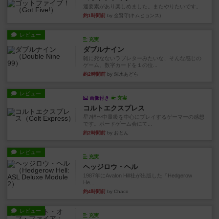
運要素があり楽しめました。またやりたいです。
約1時間前
by 金賢守(キムヒョンス)
レビュー
充実
ダブルナイン
雑に死なないラブレターみたいな、そんな感じの
ゲーム。数字カードを１の位...
約2時間前
by 深水あどら
レビュー
画像付き
充実
コルトエクスプレス
星7軽〜中量級を中心にプレイするゲーマーの感想
です。ボードゲーム会にて...
約2時間前
by おとん
レビュー
充実
ヘッジロウ・ヘル
1987年にAvalon Hill社が出版した『Hedgerow
He...
約4時間前
by Chaco
レビュー
充実