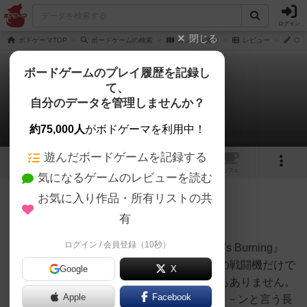
ログイン
閉じる
ボドゲーマTOP
ボードゲームの検索
ロンドン炎上
レビュー
Ch
ボードゲームのプレイ履歴を記録し
て、
ロンドン炎上
自分のデータを管理しませんか？
Chacoさんのレビュー
約75,000人
がボドゲーマを利用中！
遊んだボードゲームを記録する
1
トップ
画像
動画
レビュー
カフェ
気になるゲームのレビューを読む
お気に入り作品・所有リストの共
62名
0名
0
約1ヶ月前
有
ログイン / 会員登録（10秒）
1995年にAvalon Hill社が出版した『London's Burning』
で、英軍プレイヤーのユニットは僅か２機の戦闘機だけで
Google
X
しかなく、ドッグファイトを再現する訳でもありません。
Apple
Facebook
しかし、1940年8月13日～9月15日の全34タ－ンと言う長