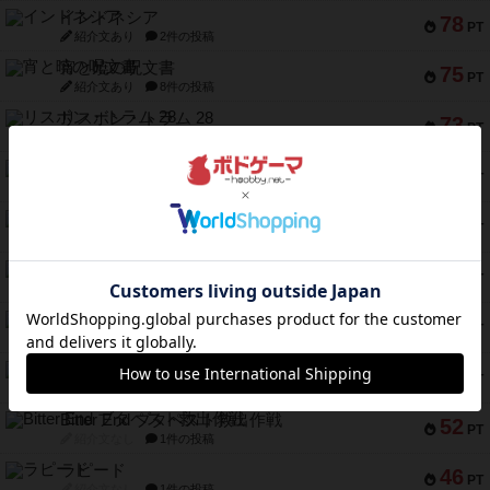
インドネシア
78
PT
紹介文あり
2件の投稿
宵と暁の呪文書
75
PT
紹介文あり
8件の投稿
リスボン・トラム 28
73
PT
紹介文あり
9件の投稿
アマナイト
73
PT
紹介文なし
1件の投稿
ブラヴェスト
66
PT
紹介文なし
1件の投稿
スペクタキュラー
60
PT
紹介文なし
1件の投稿
スモールワールド
59
PT
紹介文あり
13件の投稿
ギャンブラー
58
PT
紹介文なし
2件の投稿
Bitter End ブタペスト救出作戦
52
PT
紹介文なし
1件の投稿
ラピード
46
PT
紹介文なし
1件の投稿