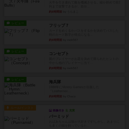
火牛を引き連れて敵を殲滅させる。縦か斜めで前2
列まで攻撃できるが、自分...
約8時間前
by うらまこ
レビュー
フリップ７
カードをめくるかパスをするかを決めてパスした
時のカード数字が得点になる...
約8時間前
by mob567
レビュー
コンセプト
親のプレイヤーがお題を決めて限られたヒントの
中から他のプレイヤーに当て...
約8時間前
by mob567
レビュー
海兵隊
1988年にVictory Gamesが出版した
『Leathernec...
約8時間前
by Chaco
ルール/インスト
画像付き
充実
パーミッド
おばあちゃんは猫が大好きです!しかし、あまりに
も多くの猫を飼っているた...