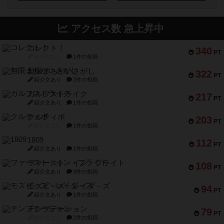
アクセス数 急上昇中
コレクト！
340
PT
紹介文なし
1件の投稿
無限まちがいさがし
322
PT
紹介文あり
2件の投稿
ガルフストライク
217
PT
紹介文あり
1件の投稿
クルティボ
203
PT
紹介文なし
1件の投稿
1809
112
PT
紹介文あり
1件の投稿
ファースト・イン・フライト
108
PT
紹介文あり
3件の投稿
モズビ－ズ・レイダ－ズ
94
PT
紹介文あり
1件の投稿
テンプテーション
79
PT
紹介文なし
2件の投稿