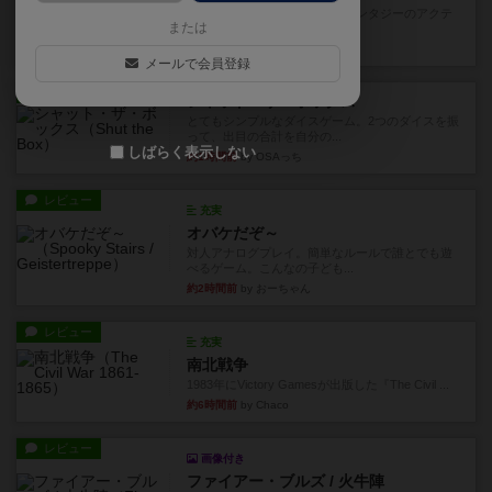
カードゲームにファイナルファンタジーのアクテ
または
ィブタイムバトル（もしくは...
21分前
by ジェイとと
メールで会員登録
レビュー
シャット・ザ・ボックス
とてもシンプルなダイスゲーム。2つのダイスを振
って、出目の合計を自分の...
しばらく表示しない
約1時間前
by OSAっち
レビュー
充実
オバケだぞ～
対人アナログプレイ。簡単なルールで誰とでも遊
べるゲーム。こんなの子ども...
約2時間前
by おーちゃん
レビュー
充実
南北戦争
1983年にVictory Gamesが出版した『The Civil ...
約6時間前
by Chaco
レビュー
画像付き
ファイアー・ブルズ / 火牛陣