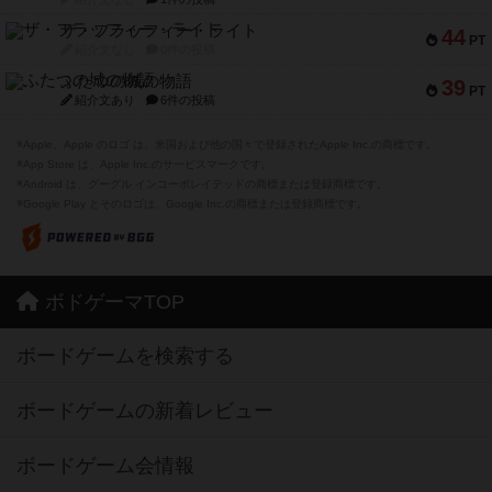
ザ・フラッフィー・ライト
44
PT
紹介文なし
0件の投稿
ふたつの城の物語
39
PT
紹介文あり
6件の投稿
※Apple、Apple のロゴ は、米国および他の国々で登録されたApple Inc.の商標です。
※App Store は、Apple Inc.のサービスマークです。
※Android は、グーグル インコーポレイテッドの商標または登録商標です。
※Google Play とそのロゴは、Google Inc.の商標または登録商標です。
ボドゲーマTOP
ボードゲームを検索する
ボードゲームの新着レビュー
ボードゲーム会情報