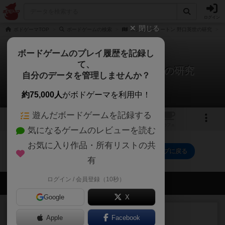
ログイン
閉じる
ボドゲーマTOP
ボードゲームの検索
ロジカルニュートン 野口英世の研究
ボードゲームのプレイ履歴を記録し
て、
ロジカルニュートン 野口英世の研究
自分のデータを管理しませんか？
0件のリプレイ日記
約75,000人
がボドゲーマを利用中！
遊んだボードゲームを記録する
トップ
画像
動画
レビュー
カフェ
気になるゲームのレビューを読む
お気に入り作品・所有リストの共
ロジカルニュートン 野口英世の研究のトップに戻る
有
ログイン / 会員登録（10秒）
会員の新しい投稿
Google
X
レビュー
充実
Apple
Facebook
エコーズ・オブ・タイム