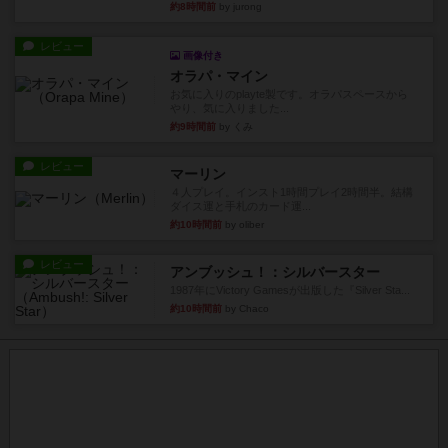
約8時間前
by jurong
レビュー
画像付き
オラパ・マイン
お気に入りのplayte製です。オラパスペースから
やり、気に入りました...
約9時間前
by くみ
レビュー
マーリン
４人プレイ。インスト1時間プレイ2時間半。結構
ダイス運と手札のカード運...
約10時間前
by oliber
レビュー
アンブッシュ！：シルバースター
1987年にVictory Gamesが出版した『Silver Sta...
約10時間前
by Chaco