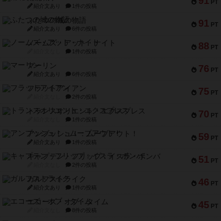
91
PT
紹介文あり
1件の投稿
ふたつの城の物語
91
PT
紹介文あり
6件の投稿
ノームズ・アット・ナイト
88
PT
紹介文なし
1件の投稿
マーリン
76
PT
紹介文あり
6件の投稿
フラットアイアン
75
PT
紹介文なし
2件の投稿
トランスオリエント・エクスプレス
70
PT
紹介文なし
1件の投稿
アンブッシュ！：ムーブアウト！
59
PT
紹介文あり
1件の投稿
キャプテン・フリップ：イスラ・ボンバ
51
PT
紹介文なし
2件の投稿
ガルフストライク
46
PT
紹介文あり
1件の投稿
エコーズ・オブ・タイム
45
PT
紹介文なし
8件の投稿