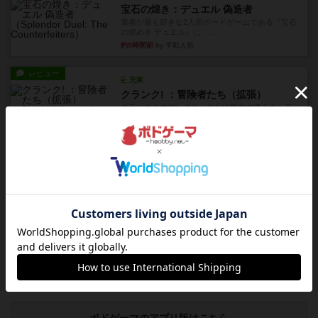
宝石の煌き：デュエル 偽造者
筆者が最も好きな2人用ボードゲームである『宝石
の煌めき デュエル』に、...
約5時間前
by 手動人形
レビュー
充実
クランク! ：冒険者たち（拡張）
クランク！のプレイヤーごとに能力の違うキャラ
クターを使用できるようにな...
約6時間前
by ぽっぽーくるっぽー
レビュー
ワイアームスパン
初プレイの感想です。ウイングスパン履修済のコ
メントとなります。ウイング...
約6時間前
by daisdice
レビュー
ふたつの街の物語
タイルを4×4で並べて街づくりします。ただし、
街は各プレイヤーの間にあ...
約10時間前
by ジェイとと