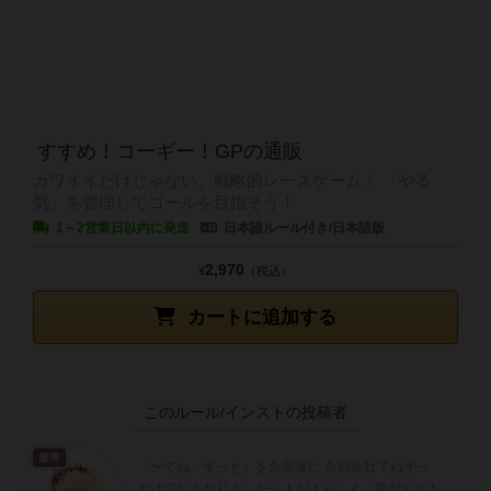
すすめ！コーギー！GPの通販
カワイイだけじゃない、戦略的レースゲーム！ 「やる
気」を管理してゴールを目指そう！
1～2営業日以内に発送
日本語ルール付き/日本語版
2,970
¥
（税込）
カートに追加する
このルール/インストの投稿者
皇帝
「〜てね、ずっと」を合言葉に 合同会社てねずっ
とは立ち上がりました✨ 人が人らしく、笑顔ととも