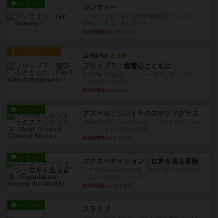
レビュー
ジンラミー
トランプで遊べる2人対戦の麻雀風ゲームです。
10枚の手札で、同じスーツ...
約1時間前
by OSAっち
ルール/インスト
画像付き
充実
フリップ７：復讐心とともに
概要Flip 7が復活しました――復讐を伴って!オリ
ジナルゲームの楽し...
約2時間前
by jurong
レビュー
アズール：シントラのステンドグラス
大好きなアズールシリーズ。ステンドグラスを作
っていきます✨1部より自由...
約2時間前
by しんたろ
レビュー
エクスペディション：世界を巡る冒険
クラマー氏の不朽の名作。新しいボードゲームほ
どおもしろいはず？いいえ。...
約3時間前
by 田中昌平
レビュー
スライプ
メインコマ一つサブコマ四つでそれぞれプレイし