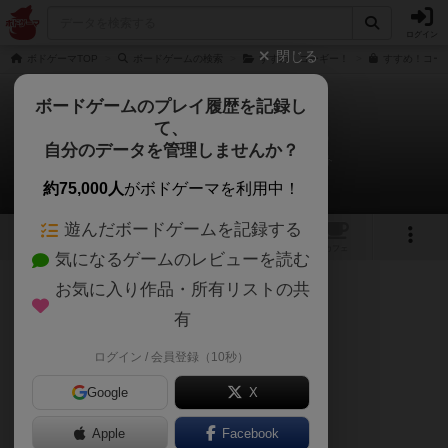
ログイン
閉じる
ボドゲーマTOP
ボードゲームの検索
すすめ！コーギー！
すすめ！コーギ
ボードゲームのプレイ履歴を記録し
て、
すすめ！コーギー！GP
自分のデータを管理しませんか？
てねずっとGamesさんのルール/インスト
約75,000人
がボドゲーマを利用中！
遊んだボードゲームを記録する
4
トップ
画像
動画
レビュー
カフェ
気になるゲームのレビューを読む
お気に入り作品・所有リストの共
43名
0名
0
約2ヶ月前
有
説明書画像です。
ゲームのフレーバーもお楽しみください！
ログイン / 会員登録（10秒）
Google
X
Apple
Facebook