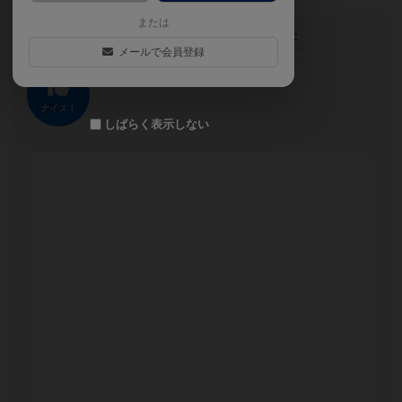
または
この投稿に
0
名が
ナイス！
しました
メールで会員登録
ナイス！
しばらく表示しない