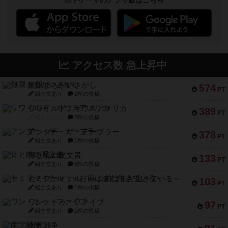
ボドゲーマのアプリ版はこちら
アクセス数 急上昇中
無限まちがいさがし
574
PT
紹介文あり
2件の投稿
リワイルド：サウスアメリカ
389
PT
紹介文なし
2件の投稿
アンダー・ザ・テーブラー
378
PT
紹介文あり
1件の投稿
宵と暁の呪文書
133
PT
紹介文あり
8件の投稿
セミファイナル ～お前はまだ生きている～
103
PT
紹介文あり
1件の投稿
ワン・トゥ・ファイブ
97
PT
紹介文あり
1件の投稿
南北戦争