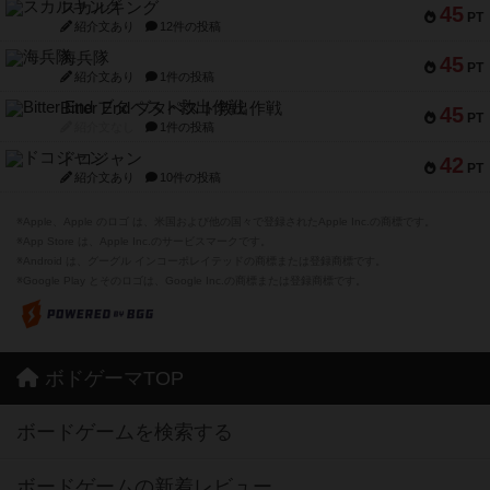
スカルキング
45
PT
紹介文あり
12件の投稿
海兵隊
45
PT
紹介文あり
1件の投稿
Bitter End ブタペスト救出作戦
45
PT
紹介文なし
1件の投稿
ドコジャン
42
PT
紹介文あり
10件の投稿
※Apple、Apple のロゴ は、米国および他の国々で登録されたApple Inc.の商標です。
※App Store は、Apple Inc.のサービスマークです。
※Android は、グーグル インコーポレイテッドの商標または登録商標です。
※Google Play とそのロゴは、Google Inc.の商標または登録商標です。
ボドゲーマTOP
ボードゲームを検索する
ボードゲームの新着レビュー