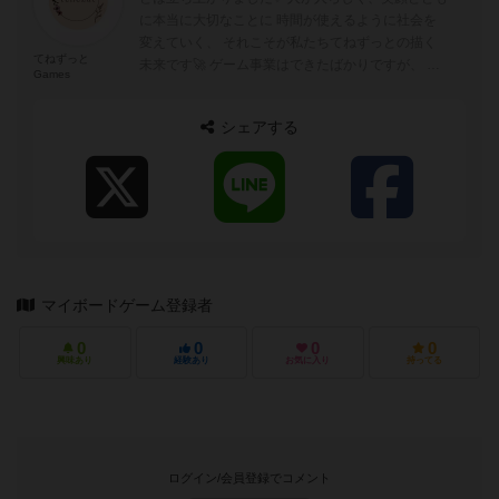
に本当に大切なことに 時間が使えるように社会を
変えていく、 それこそが私たちてねずっとの描く
てねずっと
未来です🚀 ゲーム事業はできたばかりですが、 今
Games
後ともよろしくお願い...
シェアする
マイボードゲーム登録者
0
0
0
0
興味あり
経験あり
お気に入り
持ってる
ログイン/会員登録でコメント