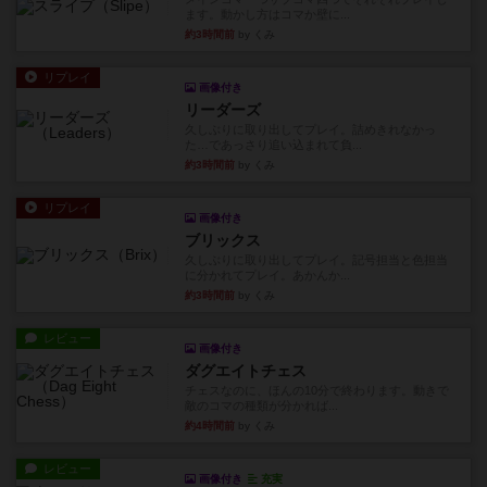
ます。動かし方はコマか壁に...
約3時間前
by くみ
リプレイ
画像付き
リーダーズ
久しぶりに取り出してプレイ。詰めきれなかっ
た…であっさり追い込まれて負...
約3時間前
by くみ
リプレイ
画像付き
ブリックス
久しぶりに取り出してプレイ。記号担当と色担当
に分かれてプレイ。あかんか...
約3時間前
by くみ
レビュー
画像付き
ダグエイトチェス
チェスなのに、ほんの10分で終わります。動きで
敵のコマの種類が分かれば...
約4時間前
by くみ
レビュー
画像付き
充実