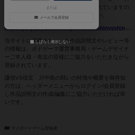
追加申請時に以下の参考URLが入力されていますの
または
で、よろしければこちらもご覧ください。
メールで会員登録
https://jellyjellycafe.com/games/kenshinvsshingen
当サイトに掲載されている作品説明文やレビュー等
しばらく表示しない
の情報は、ボドゲーマ運営事務局・ゲームデザイナ
ーご本人様・有志の皆様にご協力をいただきながら
登録されています。
謙信VS信玄 川中島の戦いの特徴や概要を御存知
の方は、ヘッダーメニューからログイン/会員登録
し作品説明文の作成/編集にご協力いただければ幸
いです。
マイボードゲーム登録者