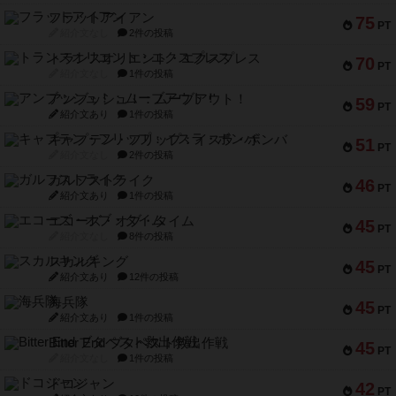
フラットアイアン
75
PT
紹介文なし
2件の投稿
トランスオリエント・エクスプレス
70
PT
紹介文なし
1件の投稿
アンブッシュ！：ムーブアウト！
59
PT
紹介文あり
1件の投稿
キャプテン・フリップ：イスラ・ボンバ
51
PT
紹介文なし
2件の投稿
ガルフストライク
46
PT
紹介文あり
1件の投稿
エコーズ・オブ・タイム
45
PT
紹介文なし
8件の投稿
スカルキング
45
PT
紹介文あり
12件の投稿
海兵隊
45
PT
紹介文あり
1件の投稿
Bitter End ブタペスト救出作戦
45
PT
紹介文なし
1件の投稿
ドコジャン
42
PT