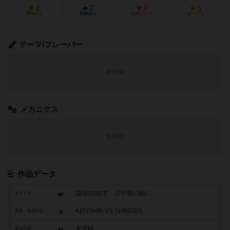
2
2
0
5
興味あり
経験あり
お気に入り
持ってる
テーマ/フレーバー
未登録
メカニクス
未登録
作品データ
謙信VS信玄 川中島の戦い
タイトル
KENSHIN VS SHINGEN
原題・英題表記
未登録
参加人数