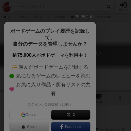
ログイン
閉じる
ボドゲーマTOP
ボードゲームの検索
謙信VS信玄 川中島の戦い
ボードゲームのプレイ履歴を記録し
て、
自分のデータを管理しませんか？
謙信VS信玄 川中島の戦い
約75,000人
がボドゲーマを利用中！
KENSHIN VS SHINGEN
遊んだボードゲームを記録する
気になるゲームのレビューを読む
お気に入り作品・所有リストの共
有
1
トップ
画像
動画
レビュー
カフェ
ログイン / 会員登録（10秒）
Google
X
ご協力ください
Apple
Facebook
このページは情報が不足しています。データベース