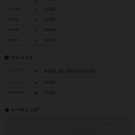
未登録
プレイ時間
未登録
対象年齢
2005年～
発売時期
未登録
参考価格
クレジット
鈴木 銀一郎（Ginichiro Suzuki）
ゲームデザイン
未登録
アートワーク
未登録
関連企業/団体
レーティング
レーティングを行うには
ログイン
が必要です