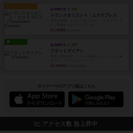
ルール/インスト
画像付き
充実
トランスオリエント・エクスプレス
乗客の皆様、トランスオリエント・エクスプレス
にご乗車ありがとうございま...
約12時間前
by jurong
レビュー
画像付き
充実
フラットアイアン
世界に浸れる度 ☆☆☆☆★楽しさ ☆☆☆☆★
タイパ ☆☆☆☆☆マンハッ...
約14時間前
by DKnewyork
ボドゲーマのアプリ版はこちら
アクセス数 急上昇中