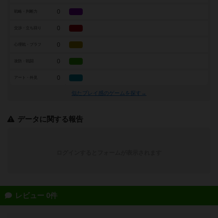
0
戦略・判断力
0
交渉・立ち回り
0
心理戦・ブラフ
0
攻防・戦闘
0
アート・外見
似たプレイ感のゲームを探す→
データに関する報告
ログインするとフォームが表示されます
レビュー 0件