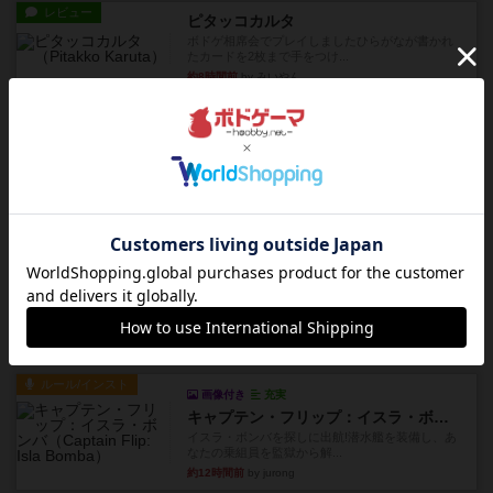
レビュー
ピタッコカルタ
ボドゲ相席会でプレイしましたひらがなが書かれ
たカードを2枚まで手をつけ...
約8時間前
by みいやん
ルール/インスト
画像付き
充実
ノームズ・アット・ナイト
ベネボレンス女王は、忠実な臣民を称えるための
祝宴を開こうとしています。...
約8時間前
by jurong
レビュー
画像付き
充実
フラットアイアン
1~2人に限定された、エンジンビルド系のシステ
ム選んだ企業ボードに街で...
約9時間前
by あくり
ルール/インスト
画像付き
充実
キャプテン・フリップ：イスラ・ボンバ
イスラ・ボンバを探しに出航!潜水艦を装備し、あ
なたの乗組員を監獄から解...
約12時間前
by jurong