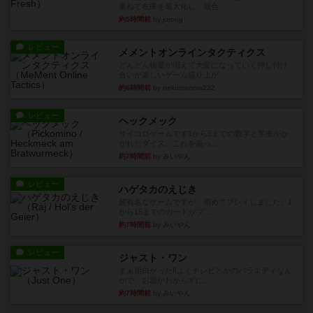
重ねて在庫を最大化し、競合...
約5時間前
by jurong
レビュー
メメントオンラインタクティクス
どんどん物量が増えて大変になっていく押し付け
合いが楽しいゲーム盛り上が...
約6時間前
by nekomanma222
レビュー
ヘックメック
サイコロゲームです1から5までの数字と芋虫がか
かれたダイス。これを振っ...
約7時間前
by みいやん
レビュー
ハゲタカのえじき
超有名なゲームですが、初めてプレイしました。1
から15までのカードがプ...
約7時間前
by みいやん
レビュー
ジャスト・ワン
まぁ面白かった‼️よくテレビとかのバラエティなん
かで、お題がわからずに...
約7時間前
by みいやん