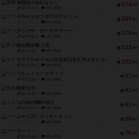
無限まちがいさがし
574
PT
紹介文あり
2件の投稿
リワイルド：サウスアメリカ
389
PT
紹介文なし
2件の投稿
アンダー・ザ・テーブラー
378
PT
紹介文あり
1件の投稿
宵と暁の呪文書
133
PT
紹介文あり
8件の投稿
セミファイナル ～お前はまだ生きている～
103
PT
紹介文あり
1件の投稿
ワン・トゥ・ファイブ
97
PT
紹介文あり
1件の投稿
南北戦争
91
PT
紹介文あり
1件の投稿
ふたつの城の物語
91
PT
紹介文あり
6件の投稿
ノームズ・アット・ナイト
88
PT
紹介文なし
1件の投稿
マーリン
76
PT
紹介文あり
6件の投稿