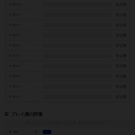
-
非公開
10点の人
-
非公開
9点の人
-
非公開
8点の人
-
非公開
7点の人
-
非公開
6点の人
-
非公開
5点の人
-
非公開
4点の人
-
非公開
3点の人
-
非公開
2点の人
-
非公開
1点の人
プレイ感の評価
トグルスイッチを押すとプレイ感（
※
）の投票ができます
0
運・確率