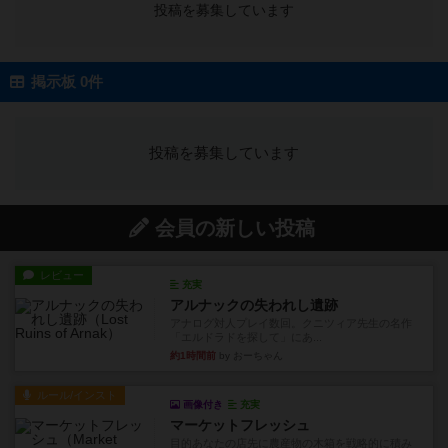
投稿を募集しています
掲示板 0件
投稿を募集しています
会員の新しい投稿
レビュー
充実
アルナックの失われし遺跡
アナログ対人プレイ数回。クニツィア先生の名作
「エルドラドを探して」にあ...
約1時間前
by おーちゃん
ルール/インスト
画像付き
充実
マーケットフレッシュ
目的あなたの店先に農産物の木箱を戦略的に積み