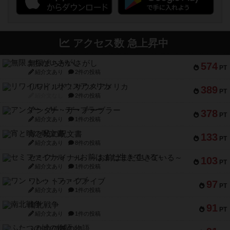
アクセス数 急上昇中
無限まちがいさがし
574
PT
紹介文あり
2件の投稿
リワイルド：サウスアメリカ
389
PT
紹介文なし
2件の投稿
アンダー・ザ・テーブラー
378
PT
紹介文あり
1件の投稿
宵と暁の呪文書
133
PT
紹介文あり
8件の投稿
セミファイナル ～お前はまだ生きている～
103
PT
紹介文あり
1件の投稿
ワン・トゥ・ファイブ
97
PT
紹介文あり
1件の投稿
南北戦争
91
PT
紹介文あり
1件の投稿
ふたつの城の物語