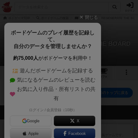
ログイン
閉じる
ボドゲーマTOP
ボードゲームの検索
神椿市建設中。REGENERATE THE BOA
ボードゲームのプレイ履歴を記録し
て、
神椿市建設中。REGENERATE THE BOARD
自分のデータを管理しませんか？
GAME
0件の戦略やコツ
約75,000人
がボドゲーマを利用中！
遊んだボードゲームを記録する
1
2
3
トップ
画像
動画
レビュー
カフェ
気になるゲームのレビューを読む
お気に入り作品・所有リストの共
神椿市建設中。REGENERATE THE BOARD GAMEのトップに戻る
有
ログイン / 会員登録（10秒）
会員の新しい投稿
Google
X
レビュー
ジンラミー
Apple
Facebook
トランプで遊べる2人対戦の麻雀風ゲームです。