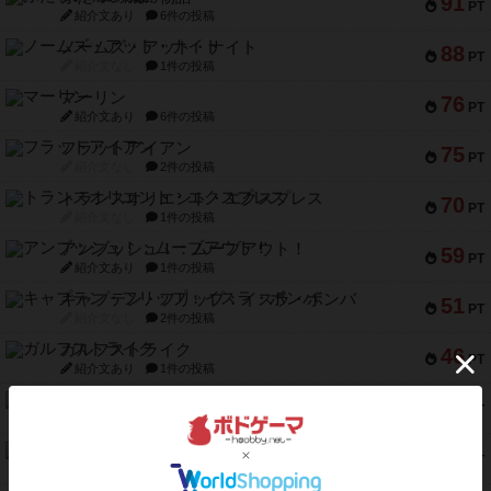
91
PT
紹介文あり
6件の投稿
ノームズ・アット・ナイト
88
PT
紹介文なし
1件の投稿
マーリン
76
PT
紹介文あり
6件の投稿
フラットアイアン
75
PT
紹介文なし
2件の投稿
トランスオリエント・エクスプレス
70
PT
紹介文なし
1件の投稿
アンブッシュ！：ムーブアウト！
59
PT
紹介文あり
1件の投稿
キャプテン・フリップ：イスラ・ボンバ
51
PT
紹介文なし
2件の投稿
ガルフストライク
46
PT
紹介文あり
1件の投稿
エコーズ・オブ・タイム
45
PT
紹介文なし
8件の投稿
スカルキング
45
PT
紹介文あり
12件の投稿