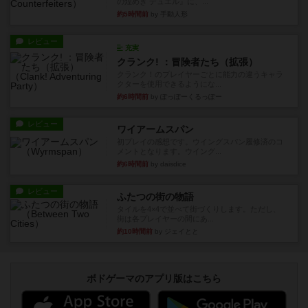
の煌めき デュエル』に、...
約5時間前
by 手動人形
レビュー
充実
クランク! ：冒険者たち（拡張）
クランク！のプレイヤーごとに能力の違うキャラ
クターを使用できるようにな...
約6時間前
by ぽっぽーくるっぽー
レビュー
ワイアームスパン
初プレイの感想です。ウイングスパン履修済のコ
メントとなります。ウイング...
約6時間前
by daisdice
レビュー
ふたつの街の物語
タイルを4×4で並べて街づくりします。ただし、
街は各プレイヤーの間にあ...
約10時間前
by ジェイとと
ボドゲーマのアプリ版はこちら