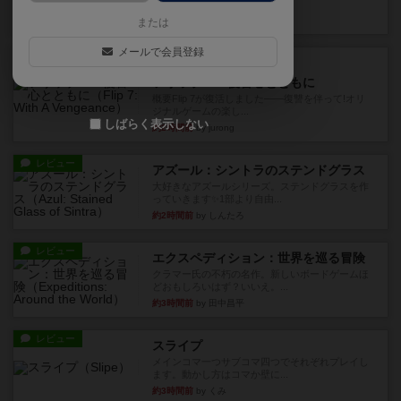
10枚の手札で、同じスーツ...
約1時間前
by OSAっち
または
メールで会員登録
ルール/インスト
画像付き
充実
フリップ７：復讐心とともに
概要Flip 7が復活しました――復讐を伴って!オリ
ジナルゲームの楽し...
しばらく表示しない
約2時間前
by jurong
レビュー
アズール：シントラのステンドグラス
大好きなアズールシリーズ。ステンドグラスを作
っていきます✨1部より自由...
約2時間前
by しんたろ
レビュー
エクスペディション：世界を巡る冒険
クラマー氏の不朽の名作。新しいボードゲームほ
どおもしろいはず？いいえ。...
約3時間前
by 田中昌平
レビュー
スライプ
メインコマ一つサブコマ四つでそれぞれプレイし
ます。動かし方はコマか壁に...
約3時間前
by くみ