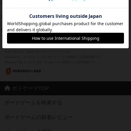
海兵隊
45
PT
紹介文あり
1件の投稿
Bitter End ブタペスト救出作戦
45
PT
紹介文なし
1件の投稿
ドコジャン
42
PT
紹介文あり
10件の投稿
※Apple、Apple のロゴ は、米国および他の国々で登録されたApple Inc.の商標です。
※App Store は、Apple Inc.のサービスマークです。
※Android は、グーグル インコーポレイテッドの商標または登録商標です。
※Google Play とそのロゴは、Google Inc.の商標または登録商標です。
ボドゲーマTOP
ボードゲームを検索する
ボードゲームの新着レビュー