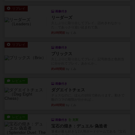
リプレイ
画像付き
リーダーズ
久しぶりに取り出してプレイ。詰めきれなかっ
た…であっさり追い込まれて負...
約3時間前
by くみ
リプレイ
画像付き
ブリックス
久しぶりに取り出してプレイ。記号担当と色担当
に分かれてプレイ。あかんか...
約4時間前
by くみ
レビュー
画像付き
ダグエイトチェス
チェスなのに、ほんの10分で終わります。動きで
敵のコマの種類が分かれば...
約4時間前
by くみ
レビュー
画像付き
充実
宝石の煌き：デュエル 偽造者
筆者が最も好きな2人用ボードゲームである『宝石