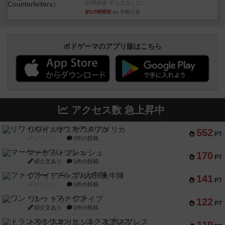
の煌めき デュエル』に、...
約10時間前
by 手動人形
ボドゲーマのアプリ版はこちら
アクセス数 急上昇中
リワイルド：サウスアメリカ
552
PT
紹介文なし
2件の投稿
マーケットフレッシュ
170
PT
紹介文あり
1件の投稿
ファイアー・ブルズ / 火牛陣
141
PT
紹介文なし
1件の投稿
ワン・トゥ・ファイブ
122
PT
紹介文あり
1件の投稿
トランスオリエント・エクスプレス