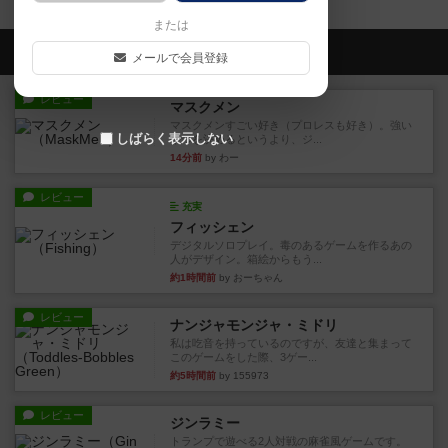
または
会員の新しい投稿
メールで会員登録
レビュー
マスクメン
マスクメンすごい好き（プロレスも好き）。強い
しばらく表示しない
やつを決めるというより、ジ...
14分前
by わー
レビュー
充実
フィッシェン
デジタルソロプレイ。毒のあるゲームを作るあの
人がデザイン。箱絵からもう...
約1時間前
by おーちゃん
レビュー
ナンジャモンジャ・ミドリ
私は吃音を持っているのですが、友達と集まって
このゲームをした際、3ゲー...
約5時間前
by 155973
レビュー
ジンラミー
トランプで遊べる2人対戦の麻雀風ゲームです。