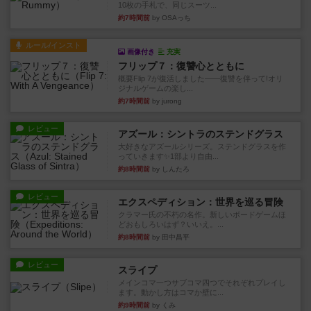
10枚の手札で、同じスーツ...
約7時間前
by OSAっち
ルール/インスト
画像付き
充実
フリップ７：復讐心とともに
概要Flip 7が復活しました――復讐を伴って!オリ
ジナルゲームの楽し...
約7時間前
by jurong
レビュー
アズール：シントラのステンドグラス
大好きなアズールシリーズ。ステンドグラスを作
っていきます✨1部より自由...
約8時間前
by しんたろ
レビュー
エクスペディション：世界を巡る冒険
クラマー氏の不朽の名作。新しいボードゲームほ
どおもしろいはず？いいえ。...
約8時間前
by 田中昌平
レビュー
スライプ
メインコマ一つサブコマ四つでそれぞれプレイし
ます。動かし方はコマか壁に...
約9時間前
by くみ