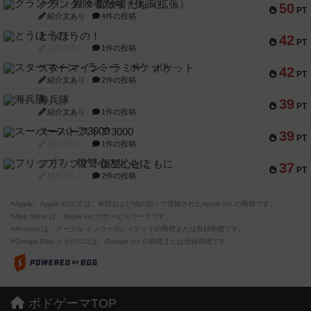
クランク! ：冒険者たち（拡張）
50
PT
紹介文あり
4件の投稿
とうほうの！
42
PT
紹介文なし
1件の投稿
スターマイン・ラミー ポケット
42
PT
紹介文あり
2件の投稿
海兵隊
39
PT
紹介文あり
1件の投稿
スーパーストア3000
39
PT
紹介文なし
1件の投稿
フリップ７：復讐心とともに
37
PT
紹介文なし
2件の投稿
※Apple、Apple のロゴ は、米国および他の国々で登録されたApple Inc.の商標です。
※App Store は、Apple Inc.のサービスマークです。
※Android は、グーグル インコーポレイテッドの商標または登録商標です。
※Google Play とそのロゴは、Google Inc.の商標または登録商標です。
ボドゲーマTOP