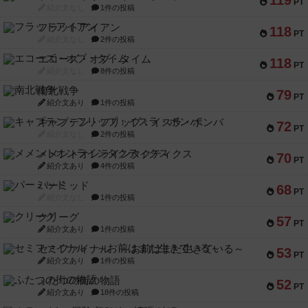
119
PT
紹介文なし
1件の投稿
フラットアイアン
118
PT
紹介文なし
2件の投稿
エコーズ・オブ・タイム
118
PT
紹介文なし
8件の投稿
南北戦争
79
PT
紹介文あり
1件の投稿
キャプテン・フリップ：イスラ・ボンバ
72
PT
紹介文なし
2件の投稿
メメントオンラインタクティクス
70
PT
紹介文あり
4件の投稿
パーミッド
68
PT
紹介文なし
1件の投稿
クリーグ
57
PT
紹介文あり
1件の投稿
セミファイナル ～お前はまだ生きている～
53
PT
紹介文あり
1件の投稿
ふたつの街の物語
52
PT
紹介文あり
18件の投稿