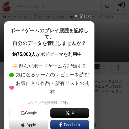
ログイン
閉じる
ボドゲーマTOP
ボードゲームの検索
カケルカケルカ
掲示板
ボードゲームのプレイ履歴を記録し
て、
カケルカケルカ
自分のデータを管理しませんか？
0件の掲示板
約75,000人
がボドゲーマを利用中！
遊んだボードゲームを記録する
1
4
4
トップ
画像
動画
レビュー
カフェ
気になるゲームのレビューを読む
ログインするとカケルカケルカに関する掲示板の作成やコメントの書き込み
お気に入り作品・所有リストの共
が出来るようになります。ルールの疑問やエラッタ情報、マニュアルでは判
断し辛い曖昧な表記等について会員同士で自由にコミュニケーションをとる
有
ことが出来ます。
ログイン / 会員登録（10秒）
ログイン/無料会員登録
Google
X
Apple
Facebook
カケルカケルカのトップに戻る