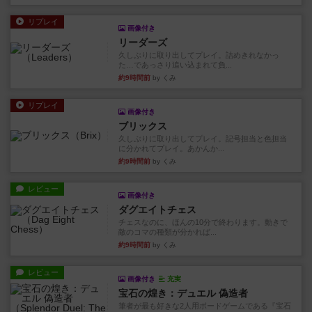
リプレイ
画像付き
リーダーズ
久しぶりに取り出してプレイ。詰めきれなかっ
た…であっさり追い込まれて負...
約9時間前
by くみ
リプレイ
画像付き
ブリックス
久しぶりに取り出してプレイ。記号担当と色担当
に分かれてプレイ。あかんか...
約9時間前
by くみ
レビュー
画像付き
ダグエイトチェス
チェスなのに、ほんの10分で終わります。動きで
敵のコマの種類が分かれば...
約9時間前
by くみ
レビュー
画像付き
充実
宝石の煌き：デュエル 偽造者
筆者が最も好きな2人用ボードゲームである『宝石