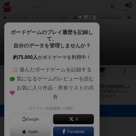
ログイン
閉じる
ボドゲーマTOP
ボードゲームの検索
カエルキャッチの通販/商品詳細
作
ボードゲームのプレイ履歴を記録し
て、
カエルキャッチ！
自分のデータを管理しませんか？
2件の画像
約75,000人
がボドゲーマを利用中！
遊んだボードゲームを記録する
2
2
4
トップ
画像
動画
レビュー
カフェ
気になるゲームのレビューを読む
ボドゲーマにログインすると、
「カエルキャッチ！（KAERU CHATCH!）」
お気に入り作品・所有リストの共
の画像をアップロード出来たり、他のユーザーの投稿画像に評価を付けるこ
とができます。また、トップ6の画像は様々なページで表示されます。
有
ログイン / 会員登録（10秒）
トップに表示される画像
ぶれけけゲーム
Google
ぶれけけゲーム
X
ズ
ズ
Apple
Facebook