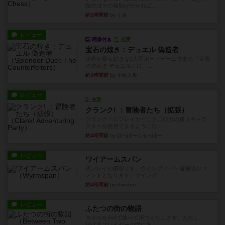
敵のコマの種類が分かれば...
約2時間前
by くみ
レビュー
画像付き
充実
宝石の煌き：デュエル 偽造者
筆者が最も好きな2人用ボードゲームである『宝石
の煌めき デュエル』に、...
約3時間前
by 手動人形
レビュー
充実
クランク! ：冒険者たち（拡張）
クランク！のプレイヤーごとに能力の違うキャラ
クターを使用できるようにな...
約4時間前
by ぽっぽーくるっぽー
レビュー
ワイアームスパン
初プレイの感想です。ウイングスパン履修済のコ
メントとなります。ウイング...
約4時間前
by daisdice
レビュー
ふたつの街の物語
タイルを4×4で並べて街づくりします。ただし、
街は各プレイヤーの間にあ...