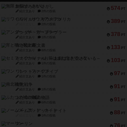
無限まちがいさがし
574
PT
紹介文あり
2件の投稿
リワイルド：サウスアメリカ
389
PT
紹介文なし
2件の投稿
アンダー・ザ・テーブラー
378
PT
紹介文あり
1件の投稿
宵と暁の呪文書
133
PT
紹介文あり
8件の投稿
セミファイナル ～お前はまだ生きている～
103
PT
紹介文あり
1件の投稿
ワン・トゥ・ファイブ
97
PT
紹介文あり
1件の投稿
南北戦争
91
PT
紹介文あり
1件の投稿
ふたつの城の物語
91
PT
紹介文あり
6件の投稿
ノームズ・アット・ナイト
88
PT
紹介文なし
1件の投稿
マーリン
76
PT