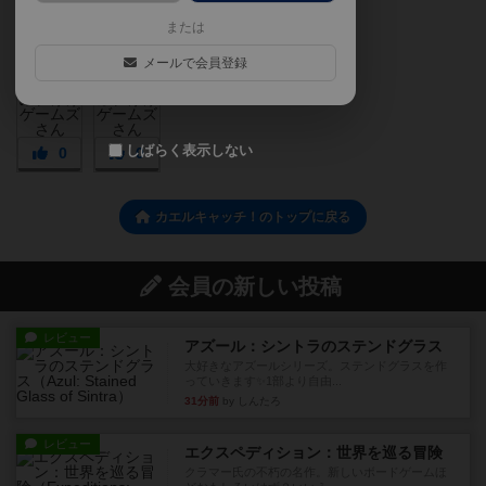
または
メールで会員登録
しばらく表示しない
0
0
カエルキャッチ！のトップに戻る
会員の新しい投稿
レビュー
アズール：シントラのステンドグラス
大好きなアズールシリーズ。ステンドグラスを作
っていきます✨1部より自由...
31分前
by しんたろ
レビュー
エクスペディション：世界を巡る冒険
クラマー氏の不朽の名作。新しいボードゲームほ