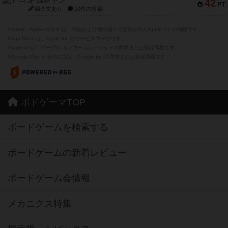
ドコジャン
42
PT
紹介文あり
10件の投稿
※Apple、Apple のロゴ は、米国および他の国々で登録されたApple Inc.の商標です。
※App Store は、Apple Inc.のサービスマークです。
※Android は、グーグル インコーポレイテッドの商標または登録商標です。
※Google Play とそのロゴは、Google Inc.の商標または登録商標です。
ボドゲーマTOP
ボードゲームを検索する
ボードゲームの新着レビュー
ボードゲーム会情報
メカニクス特集