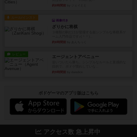
約8時間前
by ジェイとと
ルール/インスト
画像付き
ざりかに将棋
３種類の駒だけが登場する超シンプルな将棋系ゲ
ーム入門作品です♪(＾＾)...
約8時間前
by あんちっく
レビュー
エージェントアベニュー
追いついたら勝ち。シンプルなルールと直感的な
目的で、ボドゲ慣れしていな...
約9時間前
by daisdice
ボドゲーマのアプリ版はこちら
アクセス数 急上昇中