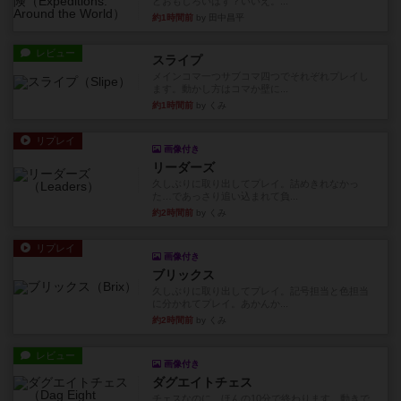
どおもしろいはず？いいえ。...
約1時間前
by 田中昌平
レビュー
スライプ
メインコマ一つサブコマ四つでそれぞれプレイし
ます。動かし方はコマか壁に...
約1時間前
by くみ
リプレイ
画像付き
リーダーズ
久しぶりに取り出してプレイ。詰めきれなかっ
た…であっさり追い込まれて負...
約2時間前
by くみ
リプレイ
画像付き
ブリックス
久しぶりに取り出してプレイ。記号担当と色担当
に分かれてプレイ。あかんか...
約2時間前
by くみ
レビュー
画像付き
ダグエイトチェス
チェスなのに、ほんの10分で終わります。動きで