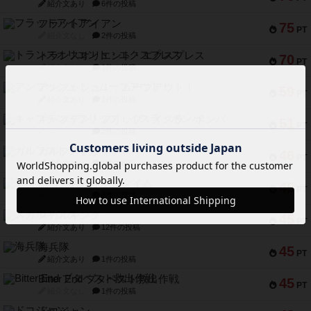
紹介文あり
6件の投稿
フラットアイアン
75
PT
紹介文なし
2件の投稿
トランスオリエント・エクスプレス
70
PT
紹介文なし
1件の投稿
アンブッシュ！：ムーブアウト！
59
PT
紹介文あり
1件の投稿
キャプテン・フリップ：イスラ・ボンバ
51
PT
紹介文なし
2件の投稿
ガルフストライク
46
PT
紹介文あり
1件の投稿
エコーズ・オブ・タイム
45
PT
紹介文なし
8件の投稿
スカルキング
45
PT
紹介文あり
12件の投稿
海兵隊
45
PT
紹介文あり
1件の投稿
Bitter End ブタペスト救出作戦
45
PT
紹介文なし
1件の投稿