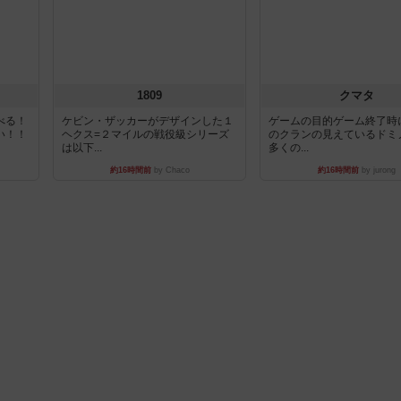
1809
クマタ
べる！
ケビン・ザッカーがデザインした１
ゲームの目的ゲーム終了時
い！！
ヘクス=２マイルの戦役級シリーズ
のクランの見えているドミ
は以下...
多くの...
約16時間前
by Chaco
約16時間前
by jurong