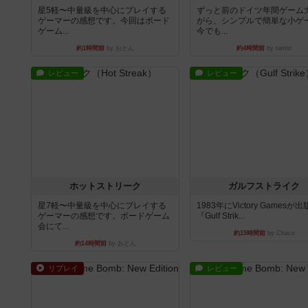
星5軽〜中量級を中心にプレイする
ずっと前のドイツ年間ゲーム
ゲーマーの感想です。今回はボード
がら、シンプルで簡単な小ゲ
ゲーム...
今でも...
約1時間前
by おとん
約4時間前
by tamio
レビュー
レビュー
ホットストリーク
ガルフストライク
星7軽〜中量級を中心にプレイする
1983年にVictory Gamesが
ゲーマーの感想です。ボードゲーム
『Gulf Strik...
会にて...
約15時間前
by Chaco
約14時間前
by おとん
リプレイ
レビュー