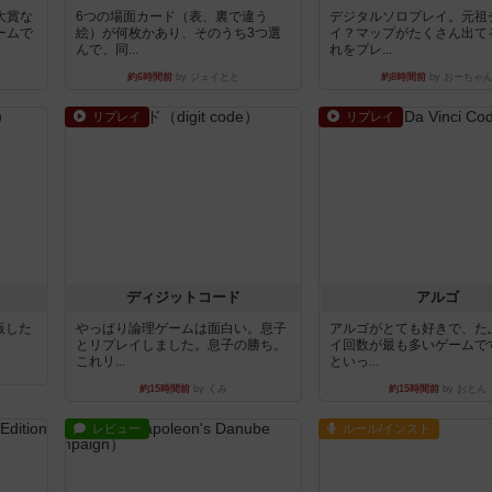
大賞な
6つの場面カード（表、裏で違う
デジタルソロプレイ。元祖
ームで
絵）が何枚かあり、そのうち3つ選
イ？マップがたくさん出て
んで、同...
れをプレ...
約6時間前
by ジェイとと
約8時間前
by おーちゃ
リプレイ
リプレイ
ディジットコード
アルゴ
出版した
やっぱり論理ゲームは面白い。息子
アルゴがとても好きで、た
とリプレイしました。息子の勝ち。
イ回数が最も多いゲームで
これリ...
といっ...
約15時間前
by くみ
約15時間前
by おとん
レビュー
ルール/インスト