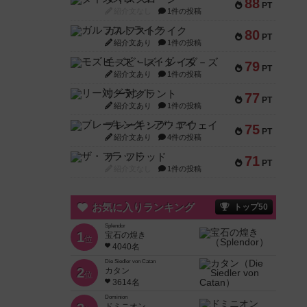
88
PT
紹介文なし
1件の投稿
ガルフストライク
80
PT
紹介文あり
1件の投稿
モズビ－ズ・レイダ－ズ
79
PT
紹介文あり
1件の投稿
リー対グラント
77
PT
紹介文あり
1件の投稿
ブレーキング・アウェイ
75
PT
紹介文あり
4件の投稿
ザ・フラッド
71
PT
紹介文なし
1件の投稿
お気に入りランキング
トップ50
Splendor
1
宝石の煌き
位
4040名
Die Siedler von Catan
2
カタン
位
3614名
Dominion
ドミニオン