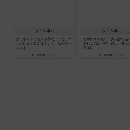
タイムボム
タイムボム
僕はホントに嘘が下手なようで、す
まず簡単で軽い！大人数で遊
ぐバレますみんなホント、嘘が上手
それなのに小箱！何より楽し
ですよ...
正体隠...
約16時間前
by あまる
約16時間前
by あまる