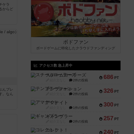
チケラ
るからど
ん
ボドファン
ボードゲームに特化したクラウドファンディング
アクセス数 急上昇中
スチームローラーズ
686
PT
紹介文なし
2件の投稿
テンプテーション
ぶんプレ
326
PT
す。なん
紹介文なし
2件の投稿
アマナイト
300
PT
紹介文なし
1件の投稿
ギャンブラー
257
PT
紹介文なし
2件の投稿
コレクト！
240
PT