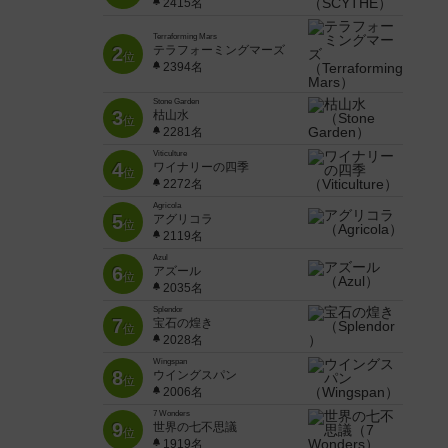
2415名
Terraforming Mars
2
テラフォーミングマーズ
位
2394名
Stone Garden
3
枯山水
位
2281名
Viticulture
4
ワイナリーの四季
位
2272名
Agricola
5
アグリコラ
位
2119名
Azul
6
アズール
位
2035名
Splendor
7
宝石の煌き
位
2028名
Wingspan
8
ウイングスパン
位
2006名
7 Wonders
9
世界の七不思議
位
1919名