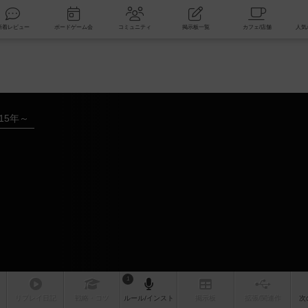
索
新着レビュー
ボードゲーム会
コミュニティ
掲示板一覧
015年～
1
リプレイ
日記
戦略
・コツ
ルール
/インスト
掲示板
拡張/関連
作
次