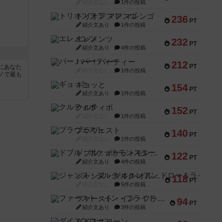
紹介文なし
1件の投稿
トリオンフ ア マレンゴ
236
PT
紹介文あり
1件の投稿
エレメンツ
232
PT
紹介文あり
4件の投稿
バー！パーティー
212
PT
にあなた
紹介文なし
1件の投稿
ノで最も
ギョッと
154
PT
紹介文あり
1件の投稿
クルティボ
152
PT
紹介文なし
1件の投稿
ブラヴェスト
140
PT
紹介文なし
1件の投稿
ドブル：ポケットモンスター
122
PT
紹介文あり
4件の投稿
ジャンヌ・ダルク-オルレアン ドロー＆ライト
118
PT
紹介文なし
5件の投稿
ファースト・イン・フライト
94
PT
紹介文あり
3件の投稿
ダイススローン