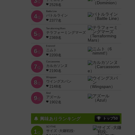
3
位
2528名
Battle Line
4
バトルライン
位
2377名
Terraforming Mars
5
テラフォーミングマーズ
位
2369名
6 nimmt!
6
ニムト
位
2200名
Carcassonne
7
カルカソンヌ
位
2190名
Wingspan
8
ウイングスパン
位
2148名
Azul
9
アズール
位
1902名
興味ありランキング
トップ50
SCYTHE
1
サイズ -大鎌戦役-
位