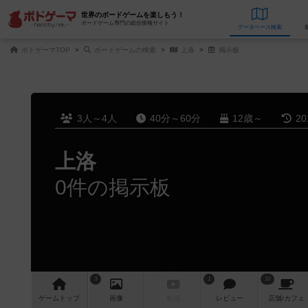
世界のボードゲームを楽しもう！
ボードゲーム専門の総合情報サイト
データベース
検
ボドゲーマTOP
ボードゲームの検索
上洛
掲示板
3人～4人
40分～60分
12歳～
2
上洛
0件の掲示板
3
1
10
ゲーム
トップ
画像
動画
レビュー
店舗/
カフェ