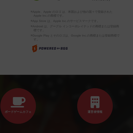
※Apple、Apple のロゴ は、米国および他の国々で登録された
Apple Inc.の商標です。
※App Store は、Apple Inc.のサービスマークです。
※Android は、グーグル インコーポレイテッドの商標または登録商
標です。
※Google Play とそのロゴは、Google Inc.の商標または登録商標で
す。
ボードゲームカフェ
運営者情報