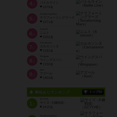
4
バトルライン
位
2379名
Terraforming Mars
5
テラフォーミングマーズ
位
2371名
6 nimmt!
6
ニムト
位
2202名
Carcassonne
7
カルカソンヌ
位
2191名
Wingspan
8
ウイングスパン
位
2150名
Azul
9
アズール
位
1903名
興味ありランキング
トップ50
SCYTHE
1
サイズ -大鎌戦役-
位
2415名
Terraforming Mars