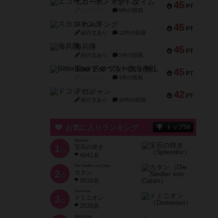
エコーズ・オブ・タイム
45
PT
紹介文なし
8件の投稿
スカルキング
45
PT
紹介文あり
12件の投稿
海兵隊
45
PT
紹介文あり
1件の投稿
Bitter End ブタペスト救出作戦
45
PT
紹介文なし
1件の投稿
ドコジャン
42
PT
紹介文あり
10件の投稿
お気に入りランキング
トップ50
Splendor
1
宝石の煌き
位
4041名
Die Siedler von Catan
2
カタン
位
3616名
Dominion
3
ドミニオン
位
2530名
Battle Line