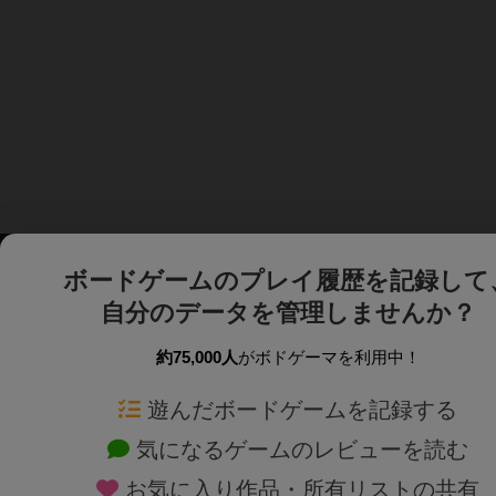
ボードゲームのプレイ履歴を記録して
自分のデータを管理しませんか？
約75,000人
がボドゲーマを利用中！
ボドゲーマTOP
ボードゲーム通販
遊んだボードゲームを記録する
気になるゲームのレビューを読む
ボードゲームを検索する
新作・再入荷情報
お気に入り作品・所有リストの共有
ボードゲームの新着レビュー
定番ボードゲームの通販