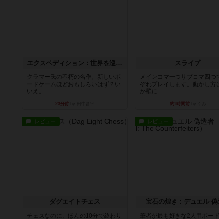
エクスペディション：世界を巡る冒険
スライプ
クラマー氏の不朽の名作。新しいボ
メインコマ一つサブコマ四つ
ードゲームほどおもしろいはず？い
ぞれプレイします。動かし方
いえ。...
か壁に...
23分前
by 田中昌平
約1時間前
by くみ
レビュー
レビュー
ダグエイトチェス
宝石の煌き：デュエル 偽
チェスなのに、ほんの10分で終わり
筆者が最も好きな2人用ボー