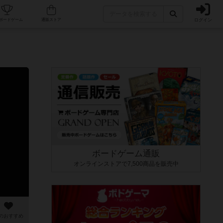
ログイン
カフェ/店舗
人気ボードゲーム
通販ストア
ボードゲーム通販
オンラインストアで7,500商品を販売中
のおすすめ