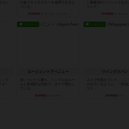
エル』
の違うキャラクターを使用できるよ
ン履修済のコメントとなり
うにな...
イング...
約3時間前
by ぽっぽーくるっぽー
約4時間前
by daisdice
レビュー
レビュー
エージェントアベニュー
ウイングスパン
シンプ
追いついたら勝ち。シンプルなルー
２人で何度かプレイ。ここ
♪(＾
ルと直感的な目的で、ボドゲ慣れし
されているように、一部強
ていな...
ラス...
約8時間前
by daisdice
約9時間前
by S