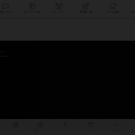
索
新着レビュー
ボードゲーム会
コミュニティ
掲示板一覧
年～
リプレイ
日記
戦略
・コツ
ルール
/インスト
掲示板
拡張/関連
作
次