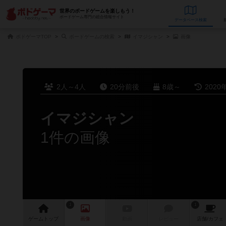
世界のボードゲームを楽しもう！
ボードゲーム専門の総合情報サイト
データベース
検
ボドゲーマTOP
ボードゲームの検索
イマジシャン
画像
2人～4人
20分前後
8歳～
2020
イマジシャン
1件の画像
1
1
ゲーム
トップ
画像
動画
レビュー
店舗/
カフェ