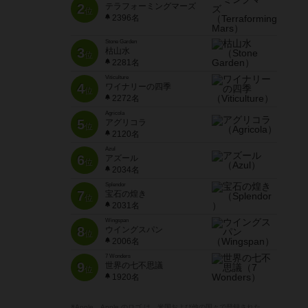
2
テラフォーミングマーズ
位
2396名
Stone Garden
3
枯山水
位
2281名
Viticulture
4
ワイナリーの四季
位
2272名
Agricola
5
アグリコラ
位
2120名
Azul
6
アズール
位
2034名
Splendor
7
宝石の煌き
位
2031名
Wingspan
8
ウイングスパン
位
2006名
7 Wonders
9
世界の七不思議
位
1920名
※Apple、Apple のロゴ は、米国および他の国々で登録された