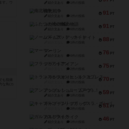
PT
ます。ウ
紹介文あり
1件の投稿
南北戦争
91
PT
紹介文あり
1件の投稿
ふたつの城の物語
91
PT
紹介文あり
6件の投稿
ノームズ・アット・ナイト
88
PT
紹介文なし
1件の投稿
マーリン
76
PT
紹介文あり
6件の投稿
フラットアイアン
75
PT
紹介文なし
2件の投稿
トランスオリエント・エクスプレス
70
でも指摘
PT
紹介文なし
1件の投稿
力な鳥(カ
アンブッシュ！：ムーブアウト！
59
PT
紹介文あり
1件の投稿
キャプテン・フリップ：イスラ・ボンバ
51
PT
紹介文なし
2件の投稿
ガルフストライク
46
PT
紹介文あり
1件の投稿