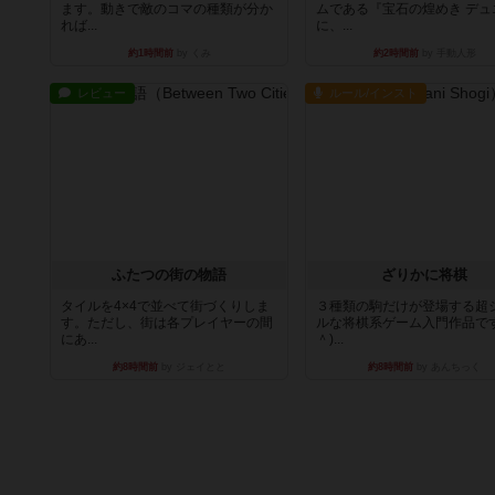
ます。動きで敵のコマの種類が分か
ムである『宝石の煌めき デュ
れば...
に、...
約1時間前
by くみ
約2時間前
by 手動人形
レビュー
ルール/インスト
ふたつの街の物語
ざりかに将棋
タイルを4×4で並べて街づくりしま
３種類の駒だけが登場する超
す。ただし、街は各プレイヤーの間
ルな将棋系ゲーム入門作品です
にあ...
＾)...
約8時間前
by ジェイとと
約8時間前
by あんちっく