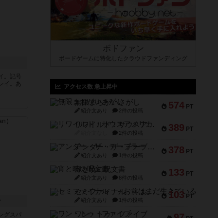
ボドファン
ボードゲームに特化したクラウドファンディング
イ。記号
レイ。あ
アクセス数 急上昇中
無限まちがいさがし
574
PT
紹介文あり
2件の投稿
リワイルド：サウスアメリカ
389
PT
紹介文なし
2件の投稿
アンダー・ザ・テーブラー
378
PT
紹介文あり
1件の投稿
宵と暁の呪文書
133
PT
紹介文あり
8件の投稿
セミファイナル ～お前はまだ生きている～
103
PT
ン
紹介文あり
1件の投稿
ワン・トゥ・ファイブ
ングスパ
97