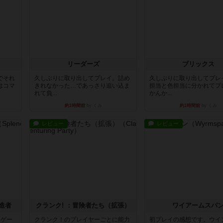
リーダーズ
ブリックス
でそれ
久しぶりに取り出してプレイ。詰め
久しぶりに取り出してプレ
はコマ
きれなかった…であっさり追い込ま
担当と色担当に分かれてプ
れて負...
かんか...
約1時間前
by くみ
約1時間前
by くみ
レビュー
レビュー
造者
クランク! ：冒険者たち（拡張）
ワイアームスパ
ドゲー
クランク！のプレイヤーごとに能力
初プレイの感想です。ウイ