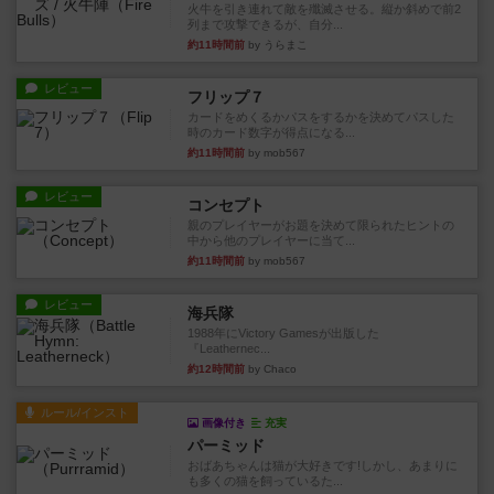
火牛を引き連れて敵を殲滅させる。縦か斜めで前2
列まで攻撃できるが、自分...
約11時間前
by うらまこ
レビュー
フリップ７
カードをめくるかパスをするかを決めてパスした
時のカード数字が得点になる...
約11時間前
by mob567
レビュー
コンセプト
親のプレイヤーがお題を決めて限られたヒントの
中から他のプレイヤーに当て...
約11時間前
by mob567
レビュー
海兵隊
1988年にVictory Gamesが出版した
『Leathernec...
約12時間前
by Chaco
ルール/インスト
画像付き
充実
パーミッド
おばあちゃんは猫が大好きです!しかし、あまりに
も多くの猫を飼っているた...