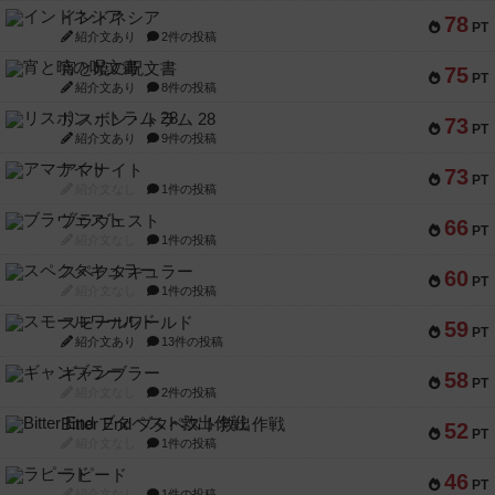
インドネシア
78
PT
紹介文あり
2件の投稿
宵と暁の呪文書
75
PT
紹介文あり
8件の投稿
リスボン・トラム 28
73
PT
紹介文あり
9件の投稿
アマナイト
73
PT
紹介文なし
1件の投稿
ブラヴェスト
66
PT
紹介文なし
1件の投稿
スペクタキュラー
60
PT
紹介文なし
1件の投稿
スモールワールド
59
PT
紹介文あり
13件の投稿
ギャンブラー
58
PT
紹介文なし
2件の投稿
Bitter End ブタペスト救出作戦
52
PT
紹介文なし
1件の投稿
ラピード
46
PT
紹介文なし
1件の投稿