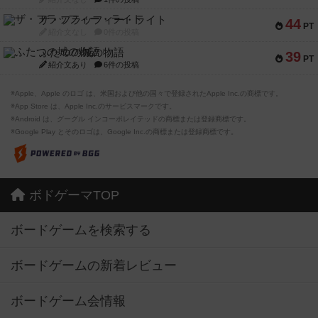
ザ・フラッフィー・ライト
44
PT
紹介文なし
0件の投稿
ふたつの城の物語
39
PT
紹介文あり
6件の投稿
※Apple、Apple のロゴ は、米国および他の国々で登録されたApple Inc.の商標です。
※App Store は、Apple Inc.のサービスマークです。
※Android は、グーグル インコーポレイテッドの商標または登録商標です。
※Google Play とそのロゴは、Google Inc.の商標または登録商標です。
ボドゲーマTOP
ボードゲームを検索する
ボードゲームの新着レビュー
ボードゲーム会情報