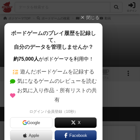
ログイン
閉じる
ボドゲーマTOP
ボードゲームの検索
ホップ！
動画
ボードゲームのプレイ履歴を記録し
て、
ホップ！
自分のデータを管理しませんか？
0件の動画
約75,000人
がボドゲーマを利用中！
遊んだボードゲームを記録する
2
トップ
画像
動画
レビュー
カフェ
気になるゲームのレビューを読む
お気に入り作品・所有リストの共
ホップ！のトップに戻る
有
ログイン / 会員登録（10秒）
会員の新しい投稿
Google
X
レビュー
充実
Apple
Facebook
エコーズ・オブ・タイム