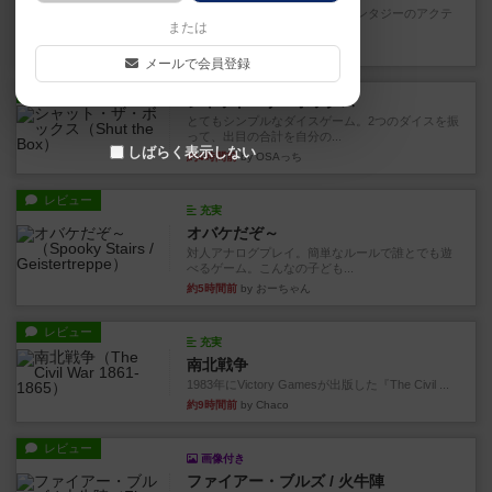
カードゲームにファイナルファンタジーのアクテ
または
ィブタイムバトル（もしくは...
約4時間前
by ジェイとと
メールで会員登録
レビュー
シャット・ザ・ボックス
とてもシンプルなダイスゲーム。2つのダイスを振
って、出目の合計を自分の...
しばらく表示しない
約4時間前
by OSAっち
レビュー
充実
オバケだぞ～
対人アナログプレイ。簡単なルールで誰とでも遊
べるゲーム。こんなの子ども...
約5時間前
by おーちゃん
レビュー
充実
南北戦争
1983年にVictory Gamesが出版した『The Civil ...
約9時間前
by Chaco
レビュー
画像付き
ファイアー・ブルズ / 火牛陣