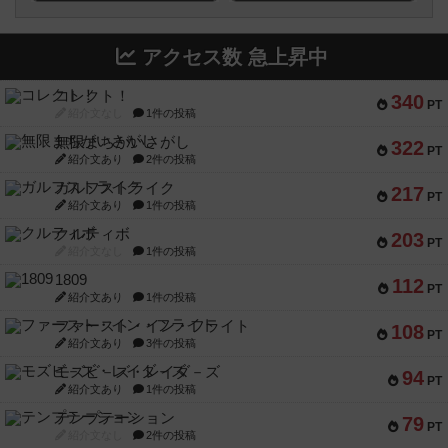
アクセス数 急上昇中
コレクト！
340
PT
紹介文なし
1件の投稿
無限まちがいさがし
322
PT
紹介文あり
2件の投稿
ガルフストライク
217
PT
紹介文あり
1件の投稿
クルティボ
203
PT
紹介文なし
1件の投稿
1809
112
PT
紹介文あり
1件の投稿
ファースト・イン・フライト
108
PT
紹介文あり
3件の投稿
モズビ－ズ・レイダ－ズ
94
PT
紹介文あり
1件の投稿
テンプテーション
79
PT
紹介文なし
2件の投稿