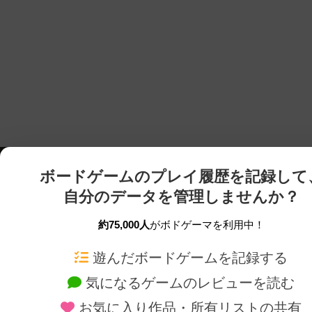
ボードゲームのプレイ履歴を記録して
自分のデータを管理しませんか？
約75,000人
がボドゲーマを利用中！
ボドゲーマTOP
ボードゲーム通販
遊んだボードゲームを記録する
気になるゲームのレビューを読む
ボードゲームを検索する
新作・再入荷情報
お気に入り作品・所有リストの共有
ボードゲームの新着レビュー
定番ボードゲームの通販