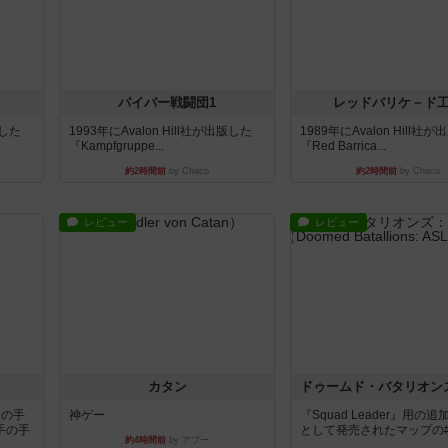
パイパー戦闘団1
レッドバリケ－ド
版した
1993年にAvalon Hill社が出版した
1989年にAvalon Hill社
『Kampfgruppe...
『Red Barrica...
約2時間前
by Chaco
約2時間前
by Chaco
レビュー
レビュー
カタン
枚の手
神ゲー
『Squad Leader』用の
手の手
として発売されたマップの#9.
約4時間前
by アプー