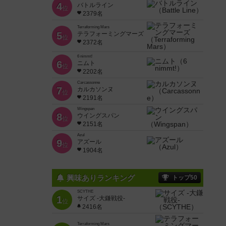
4
バトルライン
位
2379名
Terraforming Mars
5
テラフォーミングマーズ
位
2372名
6 nimmt!
6
ニムト
位
2202名
Carcassonne
7
カルカソンヌ
位
2191名
Wingspan
8
ウイングスパン
位
2151名
Azul
9
アズール
位
1904名
興味ありランキング
トップ50
SCYTHE
1
サイズ -大鎌戦役-
位
2416名
Terraforming Mars