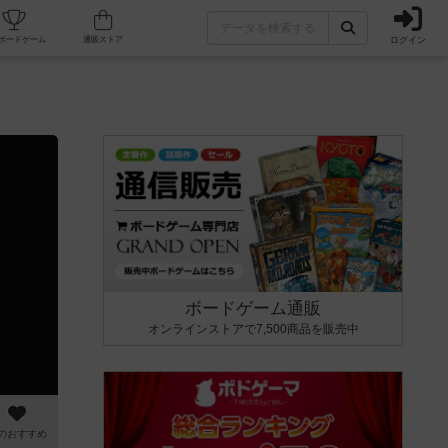
ログイン
カフェ/店舗
人気ボードゲーム
通販ストア
ボードゲーム通販
オンラインストアで7,500商品を販売中
のおすすめ