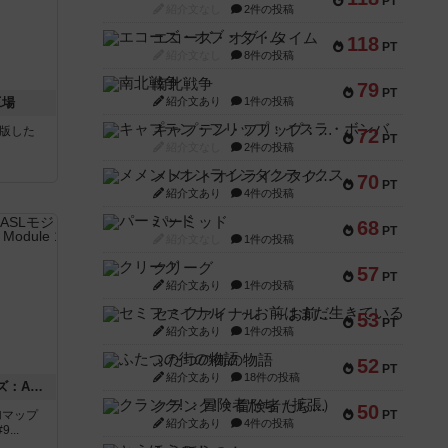
PT
紹介文なし
2件の投稿
エコーズ・オブ・タイム
118
PT
紹介文なし
8件の投稿
南北戦争
79
PT
工場
紹介文あり
1件の投稿
キャプテン・フリップ：イスラ・ボンバ
が出版した
72
PT
紹介文なし
2件の投稿
メメントオンラインタクティクス
70
PT
紹介文あり
4件の投稿
パーミッド
68
PT
紹介文なし
1件の投稿
クリーグ
57
PT
紹介文あり
1件の投稿
セミファイナル ～お前はまだ生きている～
53
PT
紹介文あり
1件の投稿
ふたつの街の物語
52
PT
紹介文あり
18件の投稿
ドゥームド・バタリオンズ：ASLモジュール11
クランク! ：冒険者たち（拡張）
50
追加マップ
PT
紹介文あり
4件の投稿
..