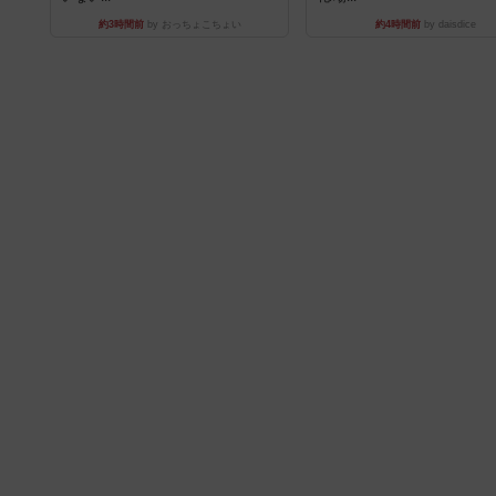
約3時間前
by おっちょこちょい
約4時間前
by daisdice