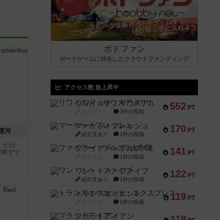
ボドファン
ボードゲームに特化したクラウドファンディング
アクセス数 急上昇中
リワイルド：サウスアメリカ
552
PT
紹介文なし
2件の投稿
マーケットフレッシュ
170
PT
運河
紹介文あり
1件の投稿
いたけ
ファイアー・ブルズ / 火牛陣
141
専用でワ
PT
紹介文なし
1件の投稿
ワン・トゥ・ファイブ
122
PT
紹介文あり
1件の投稿
トランスオリエント・エクスプレス
119
PT
紹介文なし
1件の投稿
フラットアイアン
118