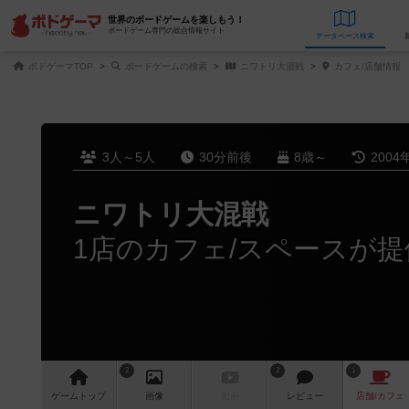
世界のボードゲームを楽しもう！
ボードゲーム専門の総合情報サイト
データベース
検
ボドゲーマTOP
ボードゲームの検索
ニワトリ大混戦
カフェ/店舗情報
3人～5人
30分前後
8歳～
2004
ニワトリ大混戦
1店のカフェ/スペースが提
2
2
1
ゲーム
トップ
画像
動画
レビュー
店舗/
カフェ