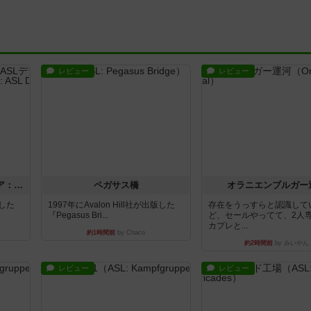
レビュー
レビュー
ストリート・オブ・ファイア：ASLデラックスモジュール1
ペガサス橋
オラニエンブルガー
版した
1997年にAvalon Hill社が出版した
存在をうっすらと認識して
『Pegasus Bri...
ど、セールやってて、2人
カプレと...
約1時間前
by Chaco
約2時間前
by みいやん
レビュー
レビュー