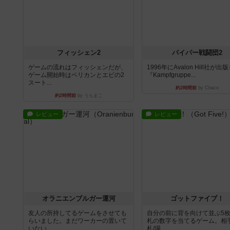
フィッシェン2
パイパー戦闘団2
ゲームの流れはフィッシェンだが、
1996年にAvalon Hill社が出
ゲーム開始時はペリカンとエビの2
『Kampfgruppe...
スート...
約2時間前
by Chaco
約2時間前
by うらまこ
レビュー
レビュー
オラニエンブルガー運河
ゴットファイブ！
友人の所持してるゲームをさせても
自分の前に背を向けて並ぶ5
らいました。まだワーカーの置いて
札の数字を当てるゲーム。相
いない...
札/場...