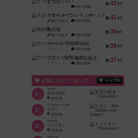
とうほうの！
42
PT
紹介文なし
1件の投稿
スターマイン・ラミー ポケット
42
PT
紹介文あり
2件の投稿
海兵隊
39
PT
紹介文あり
1件の投稿
スーパーストア3000
39
PT
紹介文なし
1件の投稿
フリップ７：復讐心とともに
37
PT
紹介文なし
2件の投稿
お気に入りランキング
トップ50
Splendor
1
宝石の煌き
位
4042名
Die Siedler von Catan
2
カタン
位
3618名
Dominion
3
ドミニオン
位
2530名
Battle Line