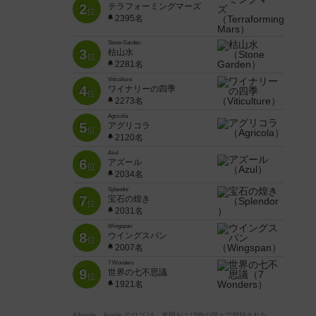
2
テラフォーミングマーズ
位
2395名
Stone Garden
3
枯山水
位
2281名
Viticulture
4
ワイナリーの四季
位
2273名
Agricola
5
アグリコラ
位
2120名
Azul
6
アズール
位
2034名
Splendor
7
宝石の煌き
位
2031名
Wingspan
8
ウイングスパン
位
2007名
7 Wonders
9
世界の七不思議
位
1921名
※Apple、Apple のロゴ は、米国および他の国々で登録された