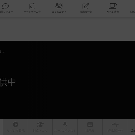
索
新着レビュー
ボードゲーム会
コミュニティ
掲示板一覧
年～
供中
リプレイ
日記
戦略
・コツ
ルール
/インスト
掲示板
拡張/関連
作
次