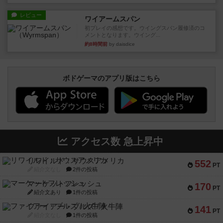
レビュー
ワイアームスパン
初プレイの感想です。ウイングスパン履修済のコ
メントとなります。ウイング...
約8時間前
by daisdice
ボドゲーマのアプリ版はこちら
アクセス数 急上昇中
リワイルド：サウスアメリカ
552
PT
紹介文なし
2件の投稿
マーケットフレッシュ
170
PT
紹介文あり
1件の投稿
ファイアー・ブルズ / 火牛陣
141
PT
紹介文なし
1件の投稿