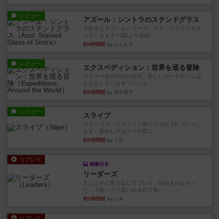
レビュー
アズール：シントラのステンドグラス
大好きなアズールシリーズ。ステンドグラスを作
っていきます✨1部より自由...
約4時間前
by しんたろ
レビュー
エクスペディション：世界を巡る冒険
クラマー氏の不朽の名作。新しいボードゲームほ
どおもしろいはず？いいえ。...
約5時間前
by 田中昌平
レビュー
スライプ
メインコマ一つサブコマ四つでそれぞれプレイし
ます。動かし方はコマか壁に...
約5時間前
by くみ
リプレイ
画像付き
リーダーズ
久しぶりに取り出してプレイ。詰めきれなかっ
た…であっさり追い込まれて負...
約5時間前
by くみ
リプレイ