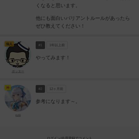
くなると思います。
他にも面白いバリアントルールがあったら
ぜひ教えてください！
仙人
#1
1年以上前
やってみます！
ポッター
神
#2
12ヶ月前
参考になります～。
yuki
ログイン/会員登録でコメント