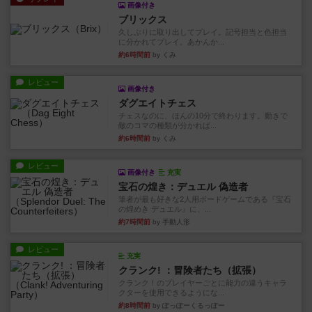
画像付き
ブリックス
久しぶりに取り出してプレイ。記号担当と色担当
に分かれてプレイ。あかんか...
約6時間前
by くみ
レビュー
画像付き
ダグエイトチェス
チェスなのに、ほんの10分で終わります。動きで
敵のコマの種類が分かれば...
約6時間前
by くみ
レビュー
画像付き
充実
宝石の煌き：デュエル 偽造者
筆者が最も好きな2人用ボードゲームである『宝石
の煌めき デュエル』に、...
約7時間前
by 手動人形
レビュー
充実
クランク! ：冒険者たち（拡張）
クランク！のプレイヤーごとに能力の違うキャラ
クターを使用できるようにな...
約8時間前
by ぽっぽーくるっぽー