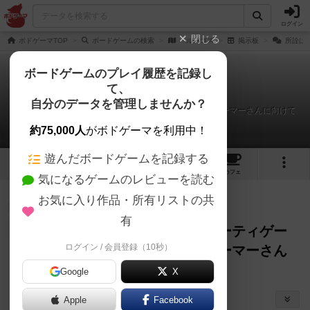
ログイン
閉じる
ボドゲーマTOP
ボードゲームの検索
ヘルパゴス
掲示板
所詮は
ボードゲームのプレイ履歴を記録し
て、
ヘルパゴス
自分のデータを管理しませんか？
所詮は運要素強めのパーティゲームじゃん。と思ったゲーマーさんに向けて
約75,000人
がボドゲーマを利用中！
遊んだボードゲームを記録する
4
18
123
トップ
画像
動画
レビュー
カフェ
気になるゲームのレビューを読む
お気に入り作品・所有リストの共
皇帝
889名
が閲覧
1年以上前
有
所詮は運要素強めのパーティゲー
ログイン / 会員登録（10秒）
ムじゃん。と思ったゲーマーさん
に向けて
ただ
Google
X
（
2）
Apple
Facebook
シェアする
バリアント（カスタムルール）