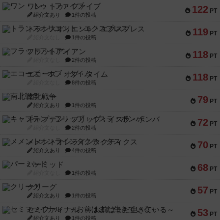
ワン・トゥ・ファイブ
122
PT
紹介文あり
1件の投稿
トランスオリエント・エクスプレス
119
PT
紹介文なし
1件の投稿
フラットアイアン
118
PT
紹介文なし
2件の投稿
エコーズ・オブ・タイム
118
PT
紹介文なし
8件の投稿
南北戦争
79
PT
紹介文あり
1件の投稿
キャプテン・フリップ：イスラ・ボンバ
72
PT
紹介文なし
2件の投稿
メメントオンラインタクティクス
70
PT
紹介文あり
4件の投稿
パーミッド
68
PT
紹介文なし
1件の投稿
クリーグ
57
PT
紹介文あり
1件の投稿
セミファイナル ～お前はまだ生きている～
53
PT
紹介文あり
1件の投稿