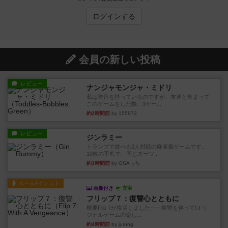
ログインする
会員の新しい投稿
レビュー
ナンジャモンジャ・ミドリ
私は吃音を持っているのですが、友達と集まって
このゲームをした際、3ゲー...
約2時間前
by 155973
レビュー
ジンラミー
トランプで遊べる2人対戦の麻雀風ゲームです。
10枚の手札で、同じスーツ...
約3時間前
by OSAっち
ルール/インスト
画像付き
充実
フリップ７：復讐心とともに
概要Flip 7が復活しました――復讐を伴って!オリ
ジナルゲームの楽し...
約4時間前
by jurong