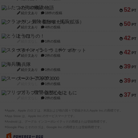
ふたつの街の物語
52
PT
紹介文あり
18件の投稿
クランク! ：冒険者たち（拡張）
50
PT
紹介文あり
4件の投稿
とうほうの！
42
PT
紹介文なし
1件の投稿
スターマイン・ラミー ポケット
42
PT
紹介文あり
2件の投稿
海兵隊
39
PT
紹介文あり
1件の投稿
スーパーストア3000
39
PT
紹介文なし
1件の投稿
フリップ７：復讐心とともに
37
PT
紹介文なし
2件の投稿
※Apple、Apple のロゴ は、米国および他の国々で登録されたApple Inc.の商標です。
※App Store は、Apple Inc.のサービスマークです。
※Android は、グーグル インコーポレイテッドの商標または登録商標です。
※Google Play とそのロゴは、Google Inc.の商標または登録商標です。