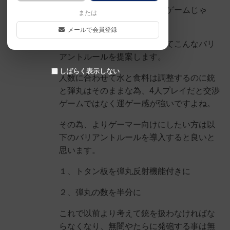
所詮は運要素強めのパーティゲームじゃ
または
ん。
メールで会員登録
と思ったゲーマーさんに向けてこんなバリ
アントルールを提案します。
しばらく表示しない
人数に合わせて水と食料は調整するのに銃
と弾丸はそのままな為、4人プレイだと交渉
ゲームではなく運ゲー感が強いですよね。
その為、よりゲーマー向けにしたい方は以
下のバリアントルールを導入すると良いと
思います。
１、トタン板を弾丸反射機能付きに
２、弾丸の数を半分に
これで以前より考えて銃を扱わなければな
らなくなり、無闇やたらに発砲する事は無