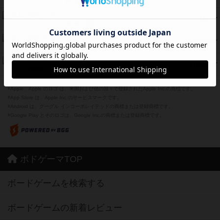
紹介文なし
1件の投稿
ラピード
46
PT
紹介文なし
1件の投稿
ザ・フラッフィー・ライト
44
PT
紹介文なし
0件の投稿
ふたつの城の物語
39
PT
紹介文あり
6件の投稿
※Apple、Apple のロゴ は、米国および他の国々で登録されたApple Inc.の商標です。
※App Store は、Apple Inc.のサービスマークです。
※Android は、グーグル インコーポレイテッドの商標または登録商標です。
※Google Play とそのロゴは、Google Inc.の商標または登録商標です。
ボドゲーマTOP
ボードゲームを検索する
ボードゲームの新着レビュー