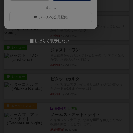
かれたダイス。これを振っ...
19分前
by みいやん
または
メールで会員登録
レビュー
ハゲタカのえじき
超有名なゲームですが、初めてプレイしました。1
から15までのカードがプ...
27分前
by みいやん
しばらく表示しない
レビュー
ジャスト・ワン
まぁ面白かった‼️よくテレビとかのバラエティなん
かで、お題がわからずに...
33分前
by みいやん
レビュー
ピタッコカルタ
ボドゲ相席会でプレイしましたひらがなが書かれ
たカードを2枚まで手をつけ...
40分前
by みいやん
ルール/インスト
画像付き
充実
ノームズ・アット・ナイト
ベネボレンス女王は、忠実な臣民を称えるための
祝宴を開こうとしています。...
約1時間前
by jurong