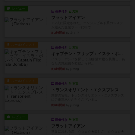
レビュー
画像付き
充実
フラットアイアン
1~2人に限定された、エンジンビルド系のシステ
ム選んだ企業ボードに街で...
約2時間前
by あくり
ルール/インスト
画像付き
充実
キャプテン・フリップ：イスラ・ボンバ
イスラ・ボンバを探しに出航!潜水艦を装備し、あ
なたの乗組員を監獄から解...
約5時間前
by jurong
ルール/インスト
画像付き
充実
トランスオリエント・エクスプレス
乗客の皆様、トランスオリエント・エクスプレス
にご乗車ありがとうございま...
約6時間前
by jurong
レビュー
画像付き
充実
フラットアイアン
世界に浸れる度 ☆☆☆☆★楽しさ ☆☆☆☆★