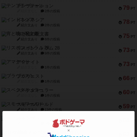
テンプテーション
79
PT
紹介文なし
2件の投稿
インドネシア
78
PT
紹介文あり
2件の投稿
宵と暁の呪文書
75
PT
紹介文あり
8件の投稿
リスボン・トラム 28
73
PT
紹介文あり
9件の投稿
アマナイト
73
PT
紹介文なし
1件の投稿
ブラヴェスト
66
PT
紹介文なし
1件の投稿
スペクタキュラー
60
PT
紹介文なし
1件の投稿
スモールワールド
59
PT
紹介文あり
13件の投稿
ギャンブラー
58
PT
紹介文なし
2件の投稿
Bitter End ブタペスト救出作戦
52
PT