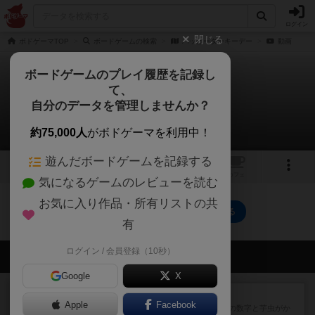
ログイン
閉じる
ボドゲーマTOP
ボードゲームの検索
ハッピーターキーデー
動画
ボードゲームのプレイ履歴を記録し
て、
ハッピーターキーデー
自分のデータを管理しませんか？
0件の動画
約75,000人
がボドゲーマを利用中！
遊んだボードゲームを記録する
トップ
画像
動画
レビュー
カフェ
気になるゲームのレビューを読む
お気に入り作品・所有リストの共
ハッピーターキーデーのトップに戻る
有
ログイン / 会員登録（10秒）
会員の新しい投稿
Google
X
レビュー
ヘックメック
Apple
Facebook
サイコロゲームです1から5までの数字と芋虫がか