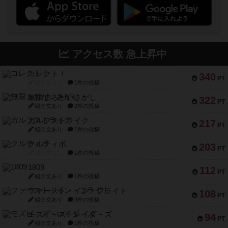
アクセス数 急上昇中
コレクト！
340
PT
紹介文なし
1件の投稿
無限まちがいさがし
322
PT
紹介文あり
2件の投稿
ガルフストライク
217
PT
紹介文あり
1件の投稿
クルティボ
203
PT
紹介文なし
1件の投稿
1809
112
PT
紹介文あり
1件の投稿
ファースト・イン・フライト
108
PT
紹介文あり
3件の投稿
モズビ－ズ・レイダ－ズ
94
PT
紹介文あり
1件の投稿