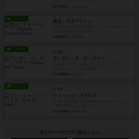
タイパ ☆☆☆☆☆マンハッ...
約7時間前
by DKnewyork
レビュー
花火：スターマイン
自分のカードは見えず他のプレイヤーのカードが
見える状態でカードを教えた...
約9時間前
by mob567
レビュー
充実
アンダー・ザ・テーブラー
笑えるバカゲームを集めているライトゲーマーと
してのレビューです。正体隠...
約11時間前
by toyota
レビュー
充実
ワン・トゥ・ファイブ
とにかくお手軽にすき間時間をうめるゲームとし
て重宝するゲームです。いわ...
約12時間前
by nabekoh
ボドゲーマのアプリ版はこちら