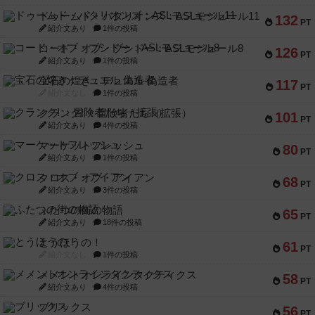
ドゥームド・バタリオンズ：ASLモジュール11
132
PT
紹介文あり
1件の投稿
コード・オブ・ブシドー：ASLモジュール8
126
PT
紹介文あり
1件の投稿
宝石の煌き：デュエル 偽造者
117
PT
紹介文なし
1件の投稿
クランク! ：冒険者たち（拡張）
101
PT
紹介文あり
4件の投稿
マーケットフレッシュ
80
PT
紹介文あり
1件の投稿
クロス・オブ・アイアン
68
PT
紹介文あり
3件の投稿
ふたつの街の物語
65
PT
紹介文あり
18件の投稿
とうほうの！
61
PT
紹介文なし
1件の投稿
メメントオンラインタクティクス
58
PT
紹介文あり
4件の投稿
ブリックス
56
PT