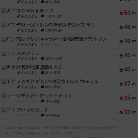
紹介文あり
4件の投稿
ダグエイトチェス
50
PT
紹介文あり
11件の投稿
アズール：シントラのステンドグラス
48
PT
紹介文あり
18件の投稿
ロシアン・キャンペーン：第5版デラックス
46
PT
紹介文あり
0件の投稿
マスクメン
40
PT
紹介文あり
16件の投稿
世界の七不思議：都市
40
PT
紹介文あり
3件の投稿
トリックギア - ペルソナ5 ザ・ロイヤル-
37
PT
紹介文あり
6件の投稿
ノームズ・アット・ナイト
35
PT
紹介文なし
1件の投稿
フィッシェン2
33
PT
紹介文なし
1件の投稿
※Apple、Apple のロゴ は、米国および他の国々で登録されたApple Inc.の商標です。
※App Store は、Apple Inc.のサービスマークです。