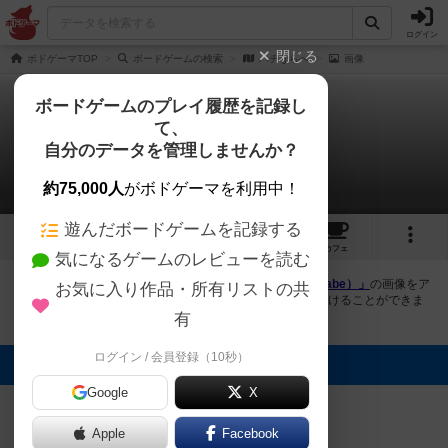
ログイン
閉じる
ボドゲーマTOP
ボードゲームの検索
ハチならべ
画像
ボードゲームのプレイ履歴を記録し
て、
ハチならべ
自分のデータを管理しませんか？
1件の画像
約75,000人
がボドゲーマを利用中！
遊んだボードゲームを記録する
1
1
2
トップ
画像
動画
レビュー
カフェ
気になるゲームのレビューを読む
ボドゲーマにログインすると、
「ハチならべ（Hachi Narabe）」
の画像をア
お気に入り作品・所有リストの共
ップロード出来たり、他のユーザーの投稿画像に評価を付けることができま
す。また、トップ6の画像は様々なページで表示されます。
有
ログイン / 会員登録（10秒）
トップに表示される画像
タカミネコウヘ
Google
X
イ
Apple
Facebook