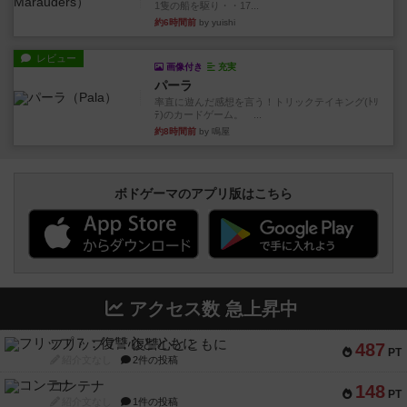
1隻の船を駆り・・17...
約6時間前
by yuishi
レビュー
画像付き
充実
パーラ
率直に遊んだ感想を言う！トリックテイキング(ﾄﾘ
ﾃ)のカードゲーム。 ...
約8時間前
by 鳴屋
ボドゲーマのアプリ版はこちら
アクセス数 急上昇中
フリップ７：復讐心とともに
487
PT
紹介文なし
2件の投稿
コンテナ
148
PT
紹介文なし
1件の投稿