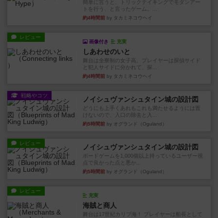
簡単に言うと、トリックテイキングでモダンアー
トを行う、と言ったゲーム。...
約4時間前
by タカミネコウヘイ
レビュー
画像付き
充実
しあわせのいと
舞台は全寮制の女子高。プレイヤーは探偵サイド
と犯人サイドに分かれて、探...
約4時間前
by タカミネコウヘイ
戦略やコツ
ノイシュヴァンシュタイン城の設計図
どうにも上手くあれもこれも満たせるようには置
けないので、入口の除去と入...
約5時間前
by オグランド（Oguland）
レビュー
ノイシュヴァンシュタイン城の設計図
ボードゲームを1,000個以上持っているユーザー視
点で良かった点と悪か...
約5時間前
by オグランド（Oguland）
レビュー
充実
海賊と商人
舞台は17世紀カリブ海！ プレイヤーは船長として