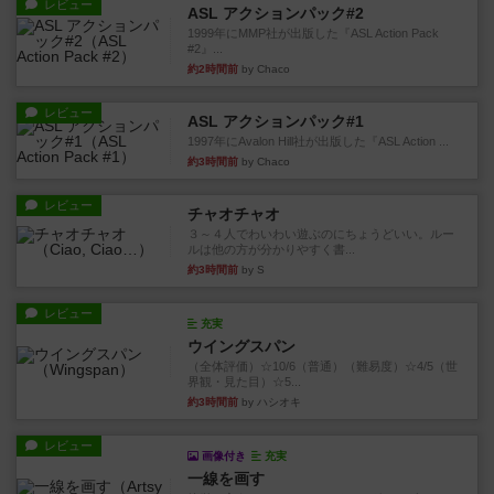
レビュー
ASL アクションパック#2
1999年にMMP社が出版した『ASL Action Pack
#2』...
約2時間前
by Chaco
レビュー
ASL アクションパック#1
1997年にAvalon Hill社が出版した『ASL Action ...
約3時間前
by Chaco
レビュー
チャオチャオ
３～４人でわいわい遊ぶのにちょうどいい。ルー
ルは他の方が分かりやすく書...
約3時間前
by S
レビュー
充実
ウイングスパン
（全体評価）☆10/6（普通）（難易度）☆4/5（世
界観・見た目）☆5...
約3時間前
by ハシオキ
レビュー
画像付き
充実
一線を画す