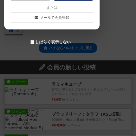
または
メールで会員登録
0
しばらく表示しない
ハチならべのトップに戻る
会員の新しい投稿
レビュー
ラミィキューブ
数字の牌を出して1番早く手札をなくした人が勝ち
というシンプルだけど非常...
31分前
by ジョジョ
レビュー
ブラッドリーフ：タラワ（ASL拡張）
1996年にHeat of Battle社が出版した『Blood Re...
約2時間前
by Chaco