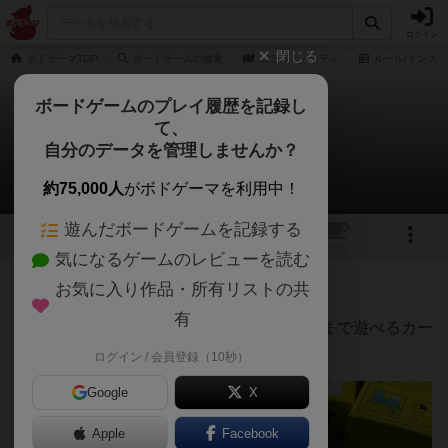
ログイン
閉じる
ボドゲーマTOP
ボードゲームの検索
ゴミゴミ・シティ
ルール/インスト
ボードゲームのプレイ履歴を記録し
て、
ゴミゴミ・シティ
自分のデータを管理しませんか？
Dance Oさんのルール/インスト
約75,000人
がボドゲーマを利用中！
遊んだボードゲームを記録する
13
トップ
画像
動画
レビュー
カフェ
気になるゲームのレビューを読む
お気に入り作品・所有リストの共
197名
0名
0
約7年前
有
ゴミゴミ・シティ上級ルールは2人から4人まで遊べるカー
ドゲームです。
ログイン / 会員登録（10秒）
Google
X
Apple
Facebook