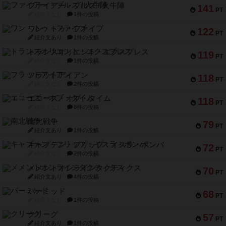
アクセス数 急上昇中
リワイルド：サウスアメリカ
552
PT
紹介文なし
2件の投稿
マーケットフレッシュ
170
PT
紹介文あり
1件の投稿
ファイアー・ブルズ / 火牛陣
141
PT
紹介文なし
1件の投稿
ワン・トゥ・ファイブ
122
PT
紹介文あり
1件の投稿
トランスオリエント・エクスプレス
119
PT
紹介文なし
1件の投稿
フラットアイアン
118
PT
紹介文なし
2件の投稿
エコーズ・オブ・タイム
118
PT
紹介文なし
8件の投稿
南北戦争
79
PT
紹介文あり
1件の投稿
キャプテン・フリップ：イスラ・ボンバ
72
PT
紹介文なし
2件の投稿