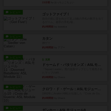
会員の新しい投稿
レビュー
充実
オラニエンブルガー運河
友人の所持してるゲームをさせてもらいました。
順番にできる作業のいずれか...
23分前
by おっちょこちょい
レビュー
ゴットファイブ！
自分の前に背を向けて並ぶ5枚の手札の数字を当て
るゲーム。相手の手札/場...
約2時間前
by daisdice
レビュー
カタン
神ゲー
約2時間前
by アプー
レビュー
充実
ドゥームド・バタリオンズ：ASLモジュール11
『Squad Leader』用の追加マップとして発売され
たマップの#9...