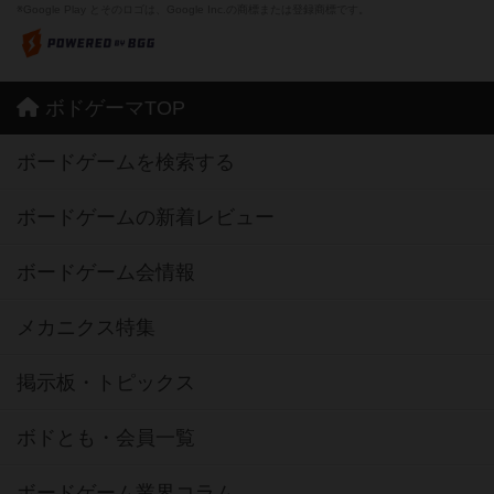
紹介文なし
1件の投稿
フリップ７：復讐心とともに
37
PT
紹介文なし
2件の投稿
※Apple、Apple のロゴ は、米国および他の国々で登録されたApple Inc.の商標です。
※App Store は、Apple Inc.のサービスマークです。
※Android は、グーグル インコーポレイテッドの商標または登録商標です。
※Google Play とそのロゴは、Google Inc.の商標または登録商標です。
ボドゲーマTOP
ボードゲームを検索する
ボードゲームの新着レビュー
ボードゲーム会情報
メカニクス特集