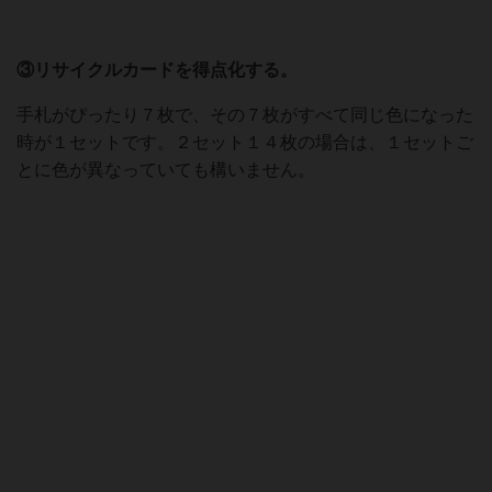
ペットボトルカードをめくってもボーナスはありません。
またリサイクルカードをめくった場合はリサイクルカード
置き場にカードを置いておいてください。
③リサイクルカードを得点化する。
手札がぴったり７枚で、その７枚がすべて同じ色になった
時が１セットです。２セット１４枚の場合は、１セットご
とに色が異なっていても構いません。