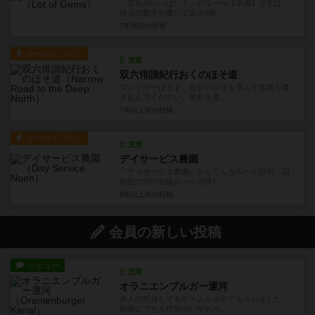
ビーチコーミング
【ビーチコーミング】は2人から4人までのプレイ
人数ですが、2人プレイ、...
7年弱前
の投稿
ルール/インスト
充実
宝石がいっぱい！
「宝石がいっぱい！」のルール【準備】まずは、
得点の数字が書いてある9枚...
7年弱前
の投稿
ルール/インスト
充実
双六俳諧紀行おくのほそ道
プレイヤーはまず、自分のコマを選んで名前を書
き込んでください。名前を書...
7年以上前
の投稿
ルール/インスト
充実
デイサービス農園
『デイサービス農園』かんたんなルール説明。認
知症の方の初級ルールや詳し...
8年以上前
の投稿