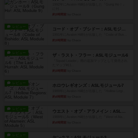
約3時間前
by Chaco
レビュー
クロワ・ド・ゲール：ASLモジュール10
1992年にAvalon Hill社が出版した『Croix de Gu...
約3時間前
by Chaco
レビュー
ガンホー：ASLモジュール9
1992年にAvalon Hill社が出版した『Gung Ho！』
に付...
約3時間前
by Chaco
レビュー
コード・オブ・ブシドー：ASLモジュール8
1991年にAvalon Hill社が出版した『Code of Bus...
約3時間前
by Chaco
レビュー
ザ・ラスト・フラー：ASLモジュール6
『Squad Leader』用の追加マップとして発売され
たマップ#11...
約3時間前
by Chaco
レビュー
ホロウレギオンズ：ASLモジュール7
1989年にAvalon Hill社が出版した『Hollow Legi...