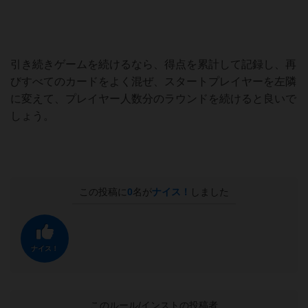
写真の例では、２枚のリサイクルカードが１５点。手札は
６枚ですが、ペットボトルカードがあるので、２倍の－１
２点。
得点は３点となります。
引き続きゲームを続けるなら、得点を累計して記録し、再
びすべてのカードをよく混ぜ、スタートプレイヤーを左隣
に変えて、プレイヤー人数分のラウンドを続けると良いで
しょう。
この投稿に
0
名が
ナイス！
しました