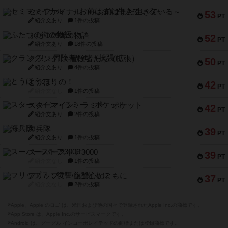
メメントオンラインタクティクス
70
PT
紹介文あり
4件の投稿
パーミッド
68
PT
紹介文なし
1件の投稿
クリーグ
57
PT
紹介文あり
1件の投稿
セミファイナル ～お前はまだ生きている～
53
PT
紹介文あり
1件の投稿
ふたつの街の物語
52
PT
紹介文あり
18件の投稿
クランク! ：冒険者たち（拡張）
50
PT
紹介文あり
4件の投稿
とうほうの！
42
PT
紹介文なし
1件の投稿
スターマイン・ラミー ポケット
42
PT
紹介文あり
2件の投稿
海兵隊
39
PT
紹介文あり
1件の投稿
スーパーストア3000
39
PT