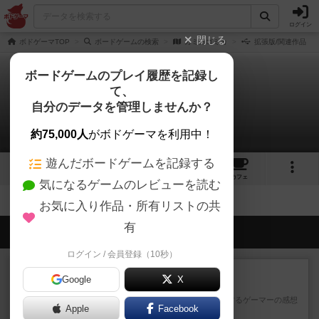
ログイン
閉じる
ボドゲーマTOP
ボードゲームの検索
カミカゴミカ
拡張版/関連作品
ボードゲームのプレイ履歴を記録し
て、
カミカゴミカ
自分のデータを管理しませんか？
拡張/関連作品 0件
約75,000人
がボドゲーマを利用中！
遊んだボードゲームを記録する
3
1
1
トップ
画像
動画
レビュー
カフェ
気になるゲームのレビューを読む
お気に入り作品・所有リストの共
有
会員の新しい投稿
ログイン / 会員登録（10秒）
レビュー
画像付き
充実
Google
X
ワンラウンド
星5軽〜中量級を中心にプレイするゲーマーの感想
Apple
Facebook
です。今回はボードゲーム...