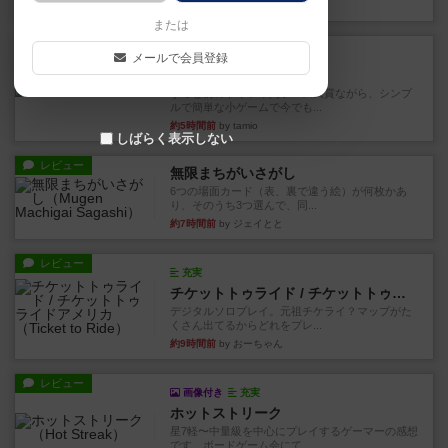
約2時間前
by おとん
または
レビュー
充実
メールで会員登録
花火
ずっと前のドイツ年間ゲーム大賞ながら、シンプ
ルで簡単な小ゲームで今でも...
約5時間前
by tamio
しばらく表示しない
レビュー
無限まちがいさがし
6つの場面カード（表、裏で違う絵）が何枚かあ
り、そのうち3つ選んで、同...
約7時間前
by ジェイとと
レビュー
充実
チケットトゥライド / チケットトゥライドアメリカ
デジタルソロプレイ。元祖チケライ？マップがた
くさん出てるからどれをプレ...
約9時間前
by おーちゃん
レビュー
画像付き
充実
ホットストリーク
星7軽〜中量級を中心にプレイするゲーマーの感想
です。ボードゲーム会にて...