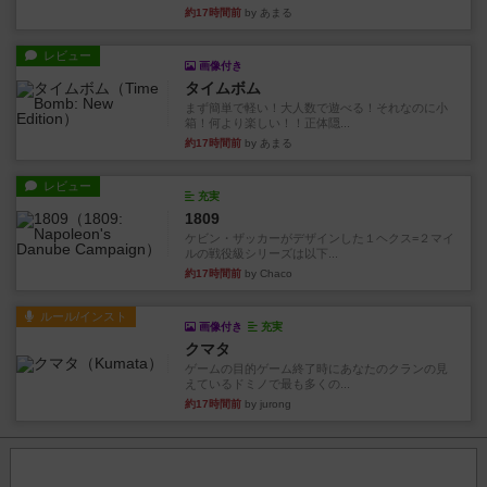
約17時間前
by あまる
レビュー
画像付き
タイムボム
まず簡単で軽い！大人数で遊べる！それなのに小
箱！何より楽しい！！正体隠...
約17時間前
by あまる
レビュー
充実
1809
ケビン・ザッカーがデザインした１ヘクス=２マイ
ルの戦役級シリーズは以下...
約17時間前
by Chaco
ルール/インスト
画像付き
充実
クマタ
ゲームの目的ゲーム終了時にあなたのクランの見
えているドミノで最も多くの...
約17時間前
by jurong