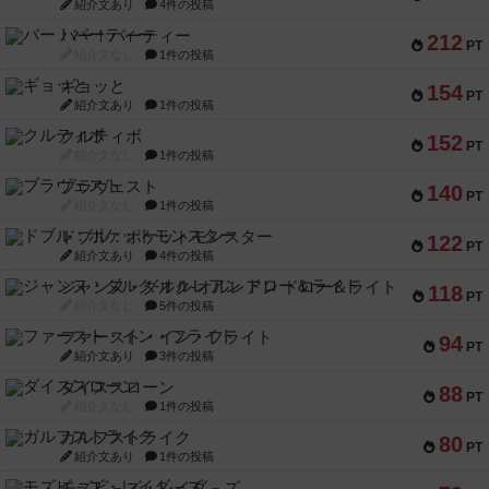
紹介文あり
4件の投稿
バー！パーティー
212
PT
紹介文なし
1件の投稿
ギョッと
154
PT
紹介文あり
1件の投稿
クルティボ
152
PT
紹介文なし
1件の投稿
ブラヴェスト
140
PT
紹介文なし
1件の投稿
ドブル：ポケットモンスター
122
PT
紹介文あり
4件の投稿
ジャンヌ・ダルク-オルレアン ドロー＆ライト
118
PT
紹介文なし
5件の投稿
ファースト・イン・フライト
94
PT
紹介文あり
3件の投稿
ダイススローン
88
PT
紹介文なし
1件の投稿
ガルフストライク
80
PT
紹介文あり
1件の投稿
モズビ－ズ・レイダ－ズ