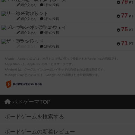
79
PT
紹介文あり
1件の投稿
リー対グラント
77
PT
紹介文あり
1件の投稿
ブレーキング・アウェイ
75
PT
紹介文あり
4件の投稿
ザ・フラッド
71
PT
紹介文なし
1件の投稿
※Apple、Apple のロゴ は、米国および他の国々で登録されたApple Inc.の商標です。
※App Store は、Apple Inc.のサービスマークです。
※Android は、グーグル インコーポレイテッドの商標または登録商標です。
※Google Play とそのロゴは、Google Inc.の商標または登録商標です。
ボドゲーマTOP
ボードゲームを検索する
ボードゲームの新着レビュー