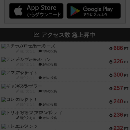
アクセス数 急上昇中
スチームローラーズ
686
PT
紹介文なし
2件の投稿
テンプテーション
326
PT
紹介文なし
2件の投稿
アマナイト
300
PT
紹介文なし
1件の投稿
ギャンブラー
257
PT
紹介文なし
2件の投稿
コレクト！
240
PT
紹介文なし
1件の投稿
トリオンフ ア マレンゴ
236
PT
紹介文あり
1件の投稿
エレメンツ
232
PT