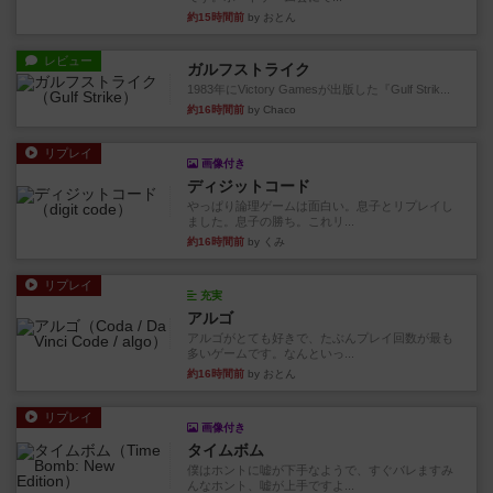
約15時間前
by おとん
レビュー
ガルフストライク
1983年にVictory Gamesが出版した『Gulf Strik...
約16時間前
by Chaco
リプレイ
画像付き
ディジットコード
やっぱり論理ゲームは面白い。息子とリプレイし
ました。息子の勝ち。これリ...
約16時間前
by くみ
リプレイ
充実
アルゴ
アルゴがとても好きで、たぶんプレイ回数が最も
多いゲームです。なんといっ...
約16時間前
by おとん
リプレイ
画像付き
タイムボム
僕はホントに嘘が下手なようで、すぐバレますみ
んなホント、嘘が上手ですよ...