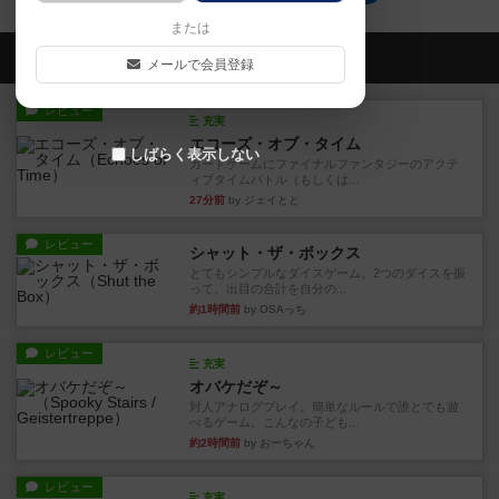
または
会員の新しい投稿
メールで会員登録
レビュー
充実
エコーズ・オブ・タイム
しばらく表示しない
カードゲームにファイナルファンタジーのアクテ
ィブタイムバトル（もしくは...
27分前
by ジェイとと
レビュー
シャット・ザ・ボックス
とてもシンプルなダイスゲーム。2つのダイスを振
って、出目の合計を自分の...
約1時間前
by OSAっち
レビュー
充実
オバケだぞ～
対人アナログプレイ。簡単なルールで誰とでも遊
べるゲーム。こんなの子ども...
約2時間前
by おーちゃん
レビュー
充実