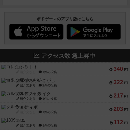
ボドゲーマのアプリ版はこちら
アクセス数 急上昇中
コレクト！
340
PT
紹介文なし
1件の投稿
無限まちがいさがし
322
PT
紹介文あり
2件の投稿
ガルフストライク
217
PT
紹介文あり
1件の投稿
クルティボ
203
PT
紹介文なし
1件の投稿
1809
112
PT
紹介文あり
1件の投稿