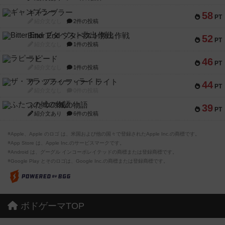
ギャンブラー
58
PT
紹介文なし
2件の投稿
Bitter End ブタペスト救出作戦
52
PT
紹介文なし
1件の投稿
ラピード
46
PT
紹介文なし
1件の投稿
ザ・フラッフィー・ライト
44
PT
紹介文なし
0件の投稿
ふたつの城の物語
39
PT
紹介文あり
6件の投稿
※Apple、Apple のロゴ は、米国および他の国々で登録されたApple Inc.の商標です。
※App Store は、Apple Inc.のサービスマークです。
※Android は、グーグル インコーポレイテッドの商標または登録商標です。
※Google Play とそのロゴは、Google Inc.の商標または登録商標です。
ボドゲーマTOP