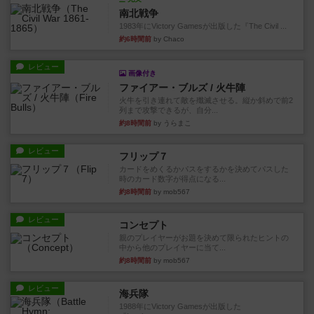
南北戦争
1983年にVictory Gamesが出版した『The Civil ...
約6時間前
by Chaco
レビュー
画像付き
ファイアー・ブルズ / 火牛陣
火牛を引き連れて敵を殲滅させる。縦か斜めで前2
列まで攻撃できるが、自分...
約8時間前
by うらまこ
レビュー
フリップ７
カードをめくるかパスをするかを決めてパスした
時のカード数字が得点になる...
約8時間前
by mob567
レビュー
コンセプト
親のプレイヤーがお題を決めて限られたヒントの
中から他のプレイヤーに当て...
約8時間前
by mob567
レビュー
海兵隊
1988年にVictory Gamesが出版した