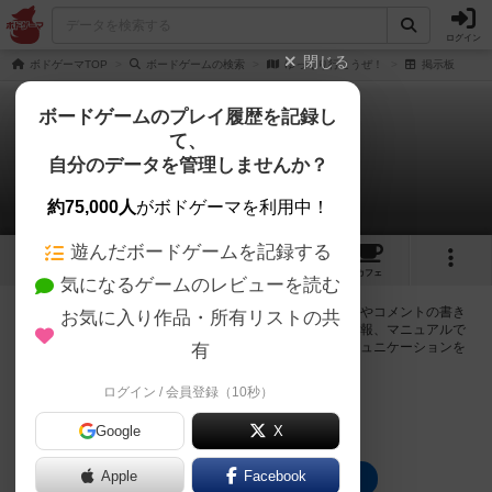
ログイン
閉じる
ボドゲーマTOP
ボードゲームの検索
ゆっくり行こうぜ！
掲示板
ボードゲームのプレイ履歴を記録し
て、
ゆっくり行こうぜ！
自分のデータを管理しませんか？
0件の掲示板
約75,000人
がボドゲーマを利用中！
遊んだボードゲームを記録する
2
3
46
トップ
画像
動画
レビュー
カフェ
気になるゲームのレビューを読む
ログインするとゆっくり行こうぜ！に関する掲示板の作成やコメントの書き
お気に入り作品・所有リストの共
込みが出来るようになります。ルールの疑問やエラッタ情報、マニュアルで
は判断し辛い曖昧な表記等について会員同士で自由にコミュニケーションを
有
とることが出来ます。
ログイン / 会員登録（10秒）
ログイン/無料会員登録
Google
X
Apple
Facebook
ゆっくり行こうぜ！のトップに戻る