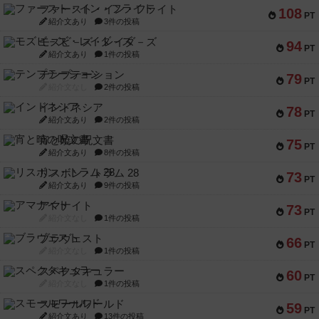
ファースト・イン・フライト
108
PT
紹介文あり
3件の投稿
モズビ－ズ・レイダ－ズ
94
PT
紹介文あり
1件の投稿
テンプテーション
79
PT
紹介文なし
2件の投稿
インドネシア
78
PT
紹介文あり
2件の投稿
宵と暁の呪文書
75
PT
紹介文あり
8件の投稿
リスボン・トラム 28
73
PT
紹介文あり
9件の投稿
アマナイト
73
PT
紹介文なし
1件の投稿
ブラヴェスト
66
PT
紹介文なし
1件の投稿
スペクタキュラー
60
PT
紹介文なし
1件の投稿
スモールワールド
59
PT
紹介文あり
13件の投稿