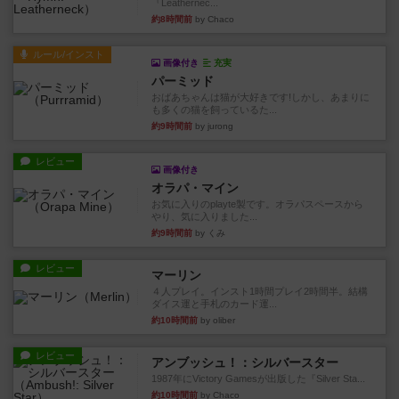
『Leathernec...
約8時間前
by Chaco
ルール/インスト
画像付き
充実
パーミッド
おばあちゃんは猫が大好きです!しかし、あまりに
も多くの猫を飼っているた...
約9時間前
by jurong
レビュー
画像付き
オラパ・マイン
お気に入りのplayte製です。オラパスペースから
やり、気に入りました...
約9時間前
by くみ
レビュー
マーリン
４人プレイ。インスト1時間プレイ2時間半。結構
ダイス運と手札のカード運...
約10時間前
by oliber
レビュー
アンブッシュ！：シルバースター
1987年にVictory Gamesが出版した『Silver Sta...
約10時間前
by Chaco