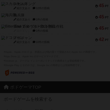
スカルキング
45
PT
紹介文あり
12件の投稿
海兵隊
45
PT
紹介文あり
1件の投稿
Bitter End ブタペスト救出作戦
45
PT
紹介文なし
1件の投稿
ドコジャン
42
PT
紹介文あり
10件の投稿
※Apple、Apple のロゴ は、米国および他の国々で登録されたApple Inc.の商標です。
※App Store は、Apple Inc.のサービスマークです。
※Android は、グーグル インコーポレイテッドの商標または登録商標です。
※Google Play とそのロゴは、Google Inc.の商標または登録商標です。
ボドゲーマTOP
ボードゲームを検索する