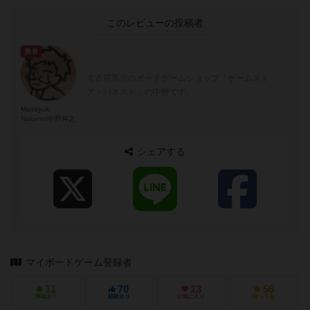
このレビューの投稿者
勇者
名古屋黒川のボードゲームショップ「ゲームスト
ア・バネスト」の中野です。
Masayuki
Nakano/中野将之
シェアする
マイボードゲーム登録者
11
70
13
56
興味あり
経験あり
お気に入り
持ってる