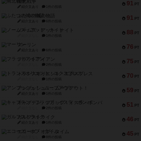
南北戦争
91
PT
紹介文あり
1件の投稿
ふたつの城の物語
91
PT
紹介文あり
6件の投稿
ノームズ・アット・ナイト
88
PT
紹介文なし
1件の投稿
マーリン
76
PT
紹介文あり
6件の投稿
フラットアイアン
75
PT
紹介文なし
2件の投稿
トランスオリエント・エクスプレス
70
PT
紹介文なし
1件の投稿
アンブッシュ！：ムーブアウト！
59
PT
紹介文あり
1件の投稿
キャプテン・フリップ：イスラ・ボンバ
51
PT
紹介文なし
2件の投稿
ガルフストライク
46
PT
紹介文あり
1件の投稿
エコーズ・オブ・タイム
45
PT
紹介文なし
8件の投稿