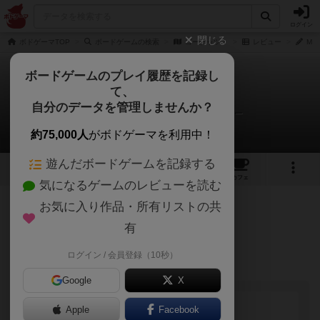
ログイン
閉じる
ボドゲーマTOP
ボードゲームの検索
ゴーナッツ！
レビュー
Mas
ボードゲームのプレイ履歴を記録し
て、
ゴーナッツ！
自分のデータを管理しませんか？
Masayuki Nakano/中野将之さんのレビュー
約75,000人
がボドゲーマを利用中！
遊んだボードゲームを記録する
1
1
8
トップ
画像
動画
レビュー
カフェ
気になるゲームのレビューを読む
お気に入り作品・所有リストの共
138名
2名
0
3年以上前
有
ログイン / 会員登録（10秒）
Google
X
Apple
Facebook