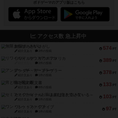
ボドゲーマのアプリ版はこちら
アクセス数 急上昇中
無限まちがいさがし
574
PT
紹介文あり
2件の投稿
リワイルド：サウスアメリカ
389
PT
紹介文なし
2件の投稿
アンダー・ザ・テーブラー
378
PT
紹介文あり
1件の投稿
宵と暁の呪文書
133
PT
紹介文あり
8件の投稿
セミファイナル ～お前はまだ生きている～
103
PT
紹介文あり
1件の投稿
ワン・トゥ・ファイブ
97
PT
紹介文あり
1件の投稿