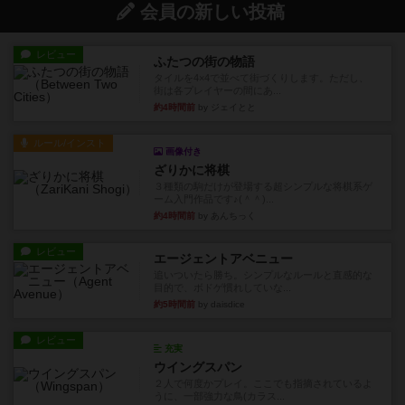
会員の新しい投稿
レビュー
ふたつの街の物語
タイルを4×4で並べて街づくりします。ただし、
街は各プレイヤーの間にあ...
約4時間前
by ジェイとと
ルール/インスト
画像付き
ざりかに将棋
３種類の駒だけが登場する超シンプルな将棋系ゲ
ーム入門作品です♪(＾＾)...
約4時間前
by あんちっく
レビュー
エージェントアベニュー
追いついたら勝ち。シンプルなルールと直感的な
目的で、ボドゲ慣れしていな...
約5時間前
by daisdice
レビュー
充実
ウイングスパン
２人で何度かプレイ。ここでも指摘されているよ
うに、一部強力な鳥(カラス...