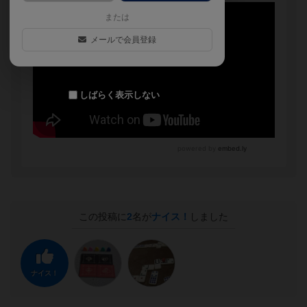
または
メールで会員登録
しばらく表示しない
この投稿に
2
名が
ナイス！
しました
ナイス！