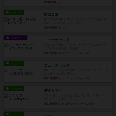
約5時間前
by S
レビュー
街コロ通
街コロとの違いは初めから二つサイコロを振れる
など、少しの違いはあるけれ...
約10時間前
by くみ
戦略やコツ
ニューオールド
ゲーム終了時に、「オールドカードとニューカー
ドのどちらもある」 状態に...
約11時間前
by オグランド（Oguland）
レビュー
ニューオールド
ボードゲームを1,000個以上持っているユーザー視
点で良かった点と悪か...
約11時間前
by オグランド（Oguland）
レビュー
デクリプト
プレイ感がしっかりしてるから、超ボードゲーム
やったなって感じ。パーティ...
約12時間前
by ヒロ(新！ボードゲーム家族)
レビュー