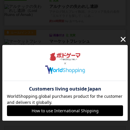
充実
アルナックの失われし遺跡
アナログ対人プレイ数回。クニツィア先生の名作
「エルドラドを探して」にあ...
約14時間前
by おーちゃん
ルール/インスト
画像付き
充実
マーケットフレッシュ
目的あなたの店先に農産物の木箱を戦略的に積み
重ねて在庫を最大化し、競合...
約19時間前
by jurong
レビュー
メメントオンラインタクティクス
どんどん物量が増えて大変になっていく押し付け
合いが楽しいゲーム盛り上が...
約19時間前
by nekomanma222
レビュー
ヘックメック
サイコロゲームです1から5までの数字と芋虫がか
かれたダイス。これを振っ...
約21時間前
by みいやん