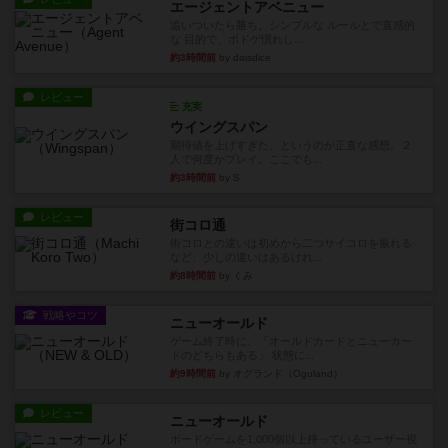
エージェントアベニュー
追いついたら勝ち。シンプルな ルールとで直感的
な 目的で、ボドゲ慣れし...
約3時間前
by daisdice
レビュー
充実
ウイングスパン
期待値を上げすぎた、というのが正直な感想。２
人で何度かプレイ。ここでも...
約3時間前
by S
レビュー
街コロ通
街コロとの違いは初めから二つサイコロを振れる
など、少しの違いはあるけれ...
約8時間前
by くみ
戦略やコツ
ニューオールド
ゲーム終了時に、「オールドカードとニューカー
ドのどちらもある」 状態に...
約9時間前
by オグランド（Oguland）
レビュー
ニューオールド
ボードゲームを1,000個以上持っているユーザー視