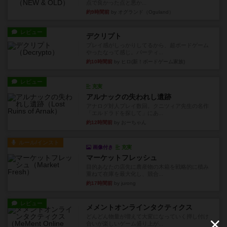
点で良かった点と悪か...
約9時間前
by オグランド（Oguland）
レビュー
デクリプト
プレイ感がしっかりしてるから、超ボードゲーム
やったなって感じ。パーティ...
約10時間前
by ヒロ(新！ボードゲーム家族)
レビュー
充実
アルナックの失われし遺跡
アナログ対人プレイ数回。クニツィア先生の名作
「エルドラドを探して」にあ...
約12時間前
by おーちゃん
ルール/インスト
画像付き
充実
マーケットフレッシュ
目的あなたの店先に農産物の木箱を戦略的に積み
重ねて在庫を最大化し、競合...
約17時間前
by jurong
レビュー
メメントオンラインタクティクス
どんどん物量が増えて大変になっていく押し付け
合いが楽しいゲーム盛り上が...