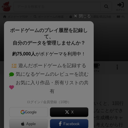
ログイン
閉じる
ボドゲーマTOP
ボードゲームの検索
ギズモ 第2版の通販/商品詳細
作品
ボードゲームのプレイ履歴を記録し
て、
ギズモ
自分のデータを管理しませんか？
セルスさんのレビュー
約75,000人
がボドゲーマを利用中！
遊んだボードゲームを記録する
10
2
26
168
トップ
画像
動画
レビュー
カフェ
気になるゲームのレビューを読む
お気に入り作品・所有リストの共
356名
0名
0
約5年前
有
ログイン / 会員登録（10秒）
できることは3つだけ。でも装置を設置していくと、1回行
動するだけで装置が連鎖的に発動していろんなことができ
Google
X
るようになります。見た目的にもエネルギー生成機がキャ
Apple
Facebook
ッチーで楽しめますね。装置の連鎖のことも考えながら行