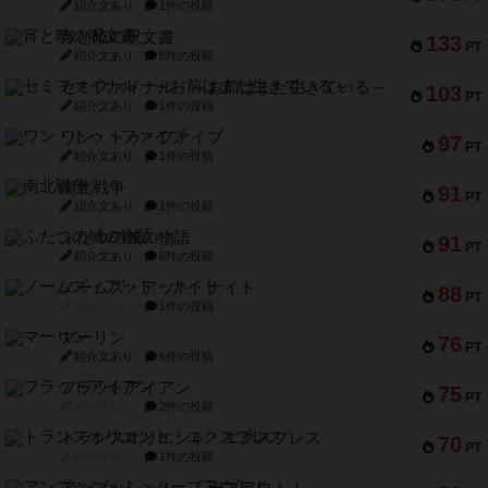
紹介文あり
1件の投稿
宵と暁の呪文書
133
PT
紹介文あり
8件の投稿
セミファイナル ～お前はまだ生きている～
103
PT
紹介文あり
1件の投稿
ワン・トゥ・ファイブ
97
PT
紹介文あり
1件の投稿
南北戦争
91
PT
紹介文あり
1件の投稿
ふたつの城の物語
91
PT
紹介文あり
6件の投稿
ノームズ・アット・ナイト
88
PT
紹介文なし
1件の投稿
マーリン
76
PT
紹介文あり
6件の投稿
フラットアイアン
75
PT
紹介文なし
2件の投稿
トランスオリエント・エクスプレス
70
PT
紹介文なし
1件の投稿