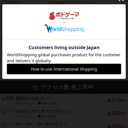
約17時間前
by nekomanma222
レビュー
ヘックメック
サイコロゲームです1から5までの数字と芋虫がか
かれたダイス。これを振っ...
約19時間前
by みいやん
ボドゲーマのアプリ版はこちら
アクセス数 急上昇中
無限まちがいさがし
574
PT
紹介文あり
2件の投稿
リワイルド：サウスアメリカ
389
PT
紹介文なし
2件の投稿
アンダー・ザ・テーブラー
378
PT