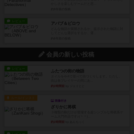
かしさを楽しむゲームだと思...
約6年前
の投稿
レビュー
アバブ＆ビロウ
どんな物語が展開されるか、提示された物語に対
してどんな選択をするか、選...
約6年前
の投稿
会員の新しい投稿
レビュー
ふたつの街の物語
タイルを4×4で並べて街づくりします。ただし、
街は各プレイヤーの間にあ...
約2時間前
by ジェイとと
ルール/インスト
画像付き
ざりかに将棋
３種類の駒だけが登場する超シンプルな将棋系ゲ
ーム入門作品です♪(＾＾)...
約2時間前
by あんちっく
レビュー