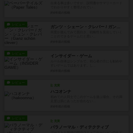
出来る事は多いですが、説明書やサマリーカード
でわかりやすく整理されてい...
約6年前
の投稿
レビュー
ガンツ・シェーン・クレバー / ガン・シュン・クレバー
何度か遊んでみて面白さ、戦略性を見出していく
ことのできるゲームだと思い...
約6年前
の投稿
レビュー
インサイダー・ゲーム
ルール自体はシンプルで、初心者の方にも勧めや
すいゲームではあります。し...
約6年前
の投稿
レビュー
充実
ハコオンナ
初めての人同士でこのゲームを遊ぶ場合、その満
足度は肌にあったか合わない...
約6年前
の投稿
レビュー
充実
パラノーマル・ディテクティブ
ゴーストと探偵の間のコミュニケーションのもど