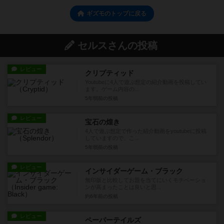
ギズモのトップに戻る
セルスさんの投稿
レビュー
クリプティッド
Youtubeに4人で遊ぶ想定の紹介動画を投稿してい
ます。ゲーム内容の...
5年弱前
の投稿
レビュー
宝石の煌き
4人で遊ぶ想定で作った紹介動画をyoutubeに投稿
していますので、こ...
5年弱前
の投稿
レビュー
インサイダーゲーム・ブラック
無印版と比較してお題を当てにいくモチベーショ
ンが高まったことは良いと思...
約6年前
の投稿
レビュー
ペーパーテイルズ