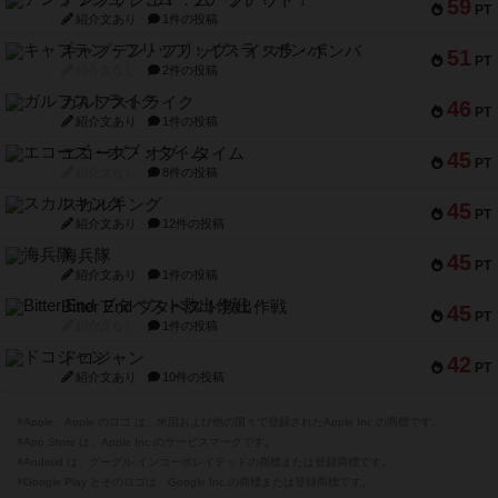
アンブッシュ！：ムーブアウト！
59
PT
紹介文あり
1件の投稿
キャプテン・フリップ：イスラ・ボンバ
51
PT
紹介文なし
2件の投稿
ガルフストライク
46
PT
紹介文あり
1件の投稿
エコーズ・オブ・タイム
45
PT
紹介文なし
8件の投稿
スカルキング
45
PT
紹介文あり
12件の投稿
海兵隊
45
PT
紹介文あり
1件の投稿
Bitter End ブタペスト救出作戦
45
PT
紹介文なし
1件の投稿
ドコジャン
42
PT
紹介文あり
10件の投稿
※Apple、Apple のロゴ は、米国および他の国々で登録されたApple Inc.の商標です。
※App Store は、Apple Inc.のサービスマークです。
※Android は、グーグル インコーポレイテッドの商標または登録商標です。
※Google Play とそのロゴは、Google Inc.の商標または登録商標です。