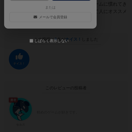
動する必要があるため、ある程度ボードゲームに慣れてき
または
て少し考えるゲームをやってみたい、なんて人にオススメ
メールで会員登録
です。
この投稿に
0
名が
ナイス！
しました
しばらく表示しない
ナイス！
このレビューの投稿者
勇者
軽めのゲームが好きです。
セルス