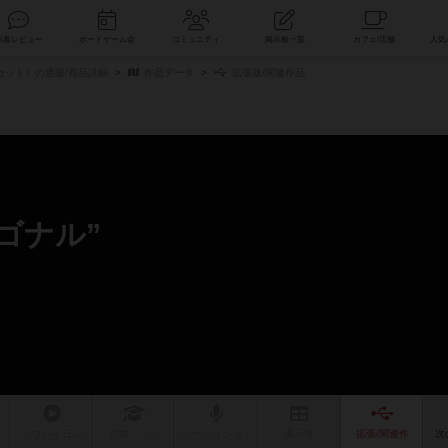
索
新着レビュー
ボードゲーム会
コミュニティ
掲示板一覧
セット）の通販/商品詳細
作品データ
拡張版/関連作品
ゴナル”
リプレイ
日記
戦略
・コツ
ルール
/インスト
掲示板
拡張/関連
作
次