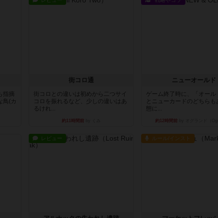
レビュー
戦略やコツ
街コロ通
ニューオールド
も指摘
街コロとの違いは初めから二つサイ
ゲーム終了時に、「オール
鳥(カ
コロを振れるなど、少しの違いはあ
とニューカードのどちらも
るけれ...
態に...
約11時間前
by くみ
約12時間前
by オグランド（Ogu
レビュー
ルール/インスト