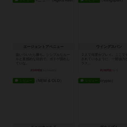
レビュー
レビュー
エージェントアベニュー
ウイングスパン
追いついたら勝ち。シンプルなルー
２人で何度かプレイ。ここで
ルと直感的な目的で、ボドゲ慣れし
されているように、一部強力な
ていな...
ラス...
約6時間前
by daisdice
約7時間前
by S
レビュー
レビュー