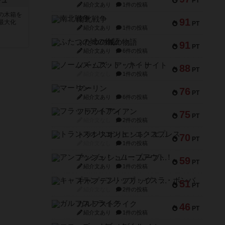
シュ
PT
紹介文あり
1件の投稿
の木箱を
南北戦争
91
最大化
PT
紹介文あり
1件の投稿
ふたつの城の物語
91
PT
紹介文あり
6件の投稿
ノームズ・アット・ナイト
88
PT
紹介文なし
1件の投稿
マーリン
76
PT
紹介文あり
6件の投稿
フラットアイアン
75
PT
紹介文なし
2件の投稿
トランスオリエント・エクスプレス
70
PT
紹介文なし
1件の投稿
アンブッシュ！：ムーブアウト！
59
PT
紹介文あり
1件の投稿
キャプテン・フリップ：イスラ・ボンバ
51
PT
紹介文なし
2件の投稿
ガルフストライク
46
PT
紹介文あり
1件の投稿