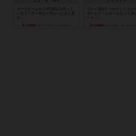
ニューオールド
デクリプト
ボードゲームを1,000個以上持って
プレイ感がしっかりしてるか
いるユーザー視点で良かった点と悪
ボードゲームやったなって感
か...
ーティ...
約12時間前
by オグランド（Oguland）
約13時間前
by ヒロ(新！ボードゲー