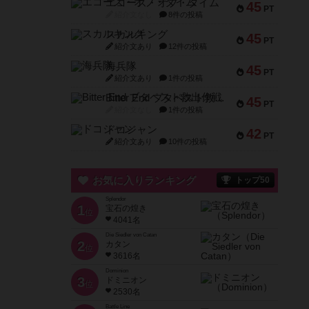
エコーズ・オブ・タイム
45
PT
紹介文なし
8件の投稿
スカルキング
45
PT
紹介文あり
12件の投稿
海兵隊
45
PT
紹介文あり
1件の投稿
Bitter End ブタペスト救出作戦
45
PT
紹介文なし
1件の投稿
ドコジャン
42
PT
紹介文あり
10件の投稿
お気に入りランキング
トップ50
Splendor
1
宝石の煌き
位
4041名
Die Siedler von Catan
2
カタン
位
3616名
Dominion
3
ドミニオン
位
2530名
Battle Line