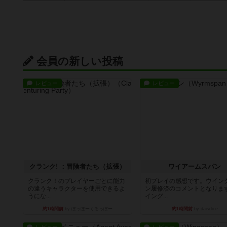
会員の新しい投稿
レビュー
レビュー
クランク! ：冒険者たち（拡張）
ワイアームスパン
クランク！のプレイヤーごとに能力
初プレイの感想です。ウイン
の違うキャラクターを使用できるよ
ン履修済のコメントとなりま
うにな...
イング...
約1時間前
by ぽっぽーくるっぽー
約1時間前
by daisdice