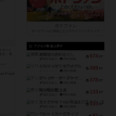
ボドファン
ボードゲームに特化したクラウドファンディング
アクセス数 急上昇中
ドカード
ある」 状
無限まちがいさがし
574
PT
紹介文あり
2件の投稿
land）
リワイルド：サウスアメリカ
389
PT
紹介文なし
2件の投稿
アンダー・ザ・テーブラー
378
PT
紹介文あり
1件の投稿
宵と暁の呪文書
133
PT
紹介文あり
8件の投稿
セミファイナル ～お前はまだ生きている～
103
PT
紹介文あり
1件の投稿
ワン・トゥ・ファイブ
97