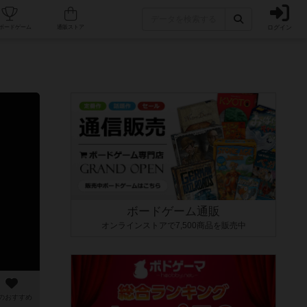
ログイン
カフェ/店舗
人気ボードゲーム
通販ストア
ボードゲーム通販
オンラインストアで7,500商品を販売中
のおすすめ