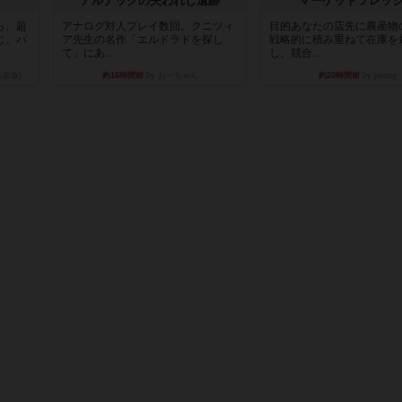
アルナックの失われし遺跡
マーケットフレッ
ら、超
アナログ対人プレイ数回。クニツィ
目的あなたの店先に農産物
じ。パ
ア先生の名作「エルドラドを探し
戦略的に積み重ねて在庫を
て」にあ...
し、競合...
ム家族)
約16時間前
by おーちゃん
約20時間前
by jurong