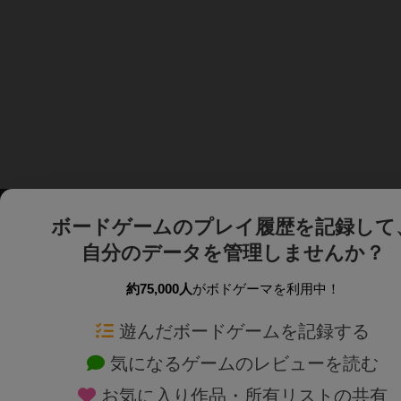
ボードゲームのプレイ履歴を記録して
自分のデータを管理しませんか？
約75,000人
がボドゲーマを利用中！
ボドゲーマTOP
ボードゲーム通販
遊んだボードゲームを記録する
気になるゲームのレビューを読む
ボードゲームを検索する
新作・再入荷情報
お気に入り作品・所有リストの共有
ボードゲームの新着レビュー
定番ボードゲームの通販