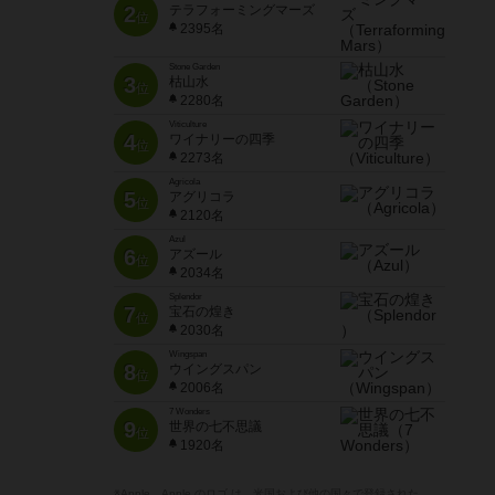
2
テラフォーミングマーズ
位
2395名
Stone Garden
3
枯山水
位
2280名
Viticulture
4
ワイナリーの四季
位
2273名
Agricola
5
アグリコラ
位
2120名
Azul
6
アズール
位
2034名
Splendor
7
宝石の煌き
位
2030名
Wingspan
8
ウイングスパン
位
2006名
7 Wonders
9
世界の七不思議
位
1920名
※Apple、Apple のロゴ は、米国および他の国々で登録された