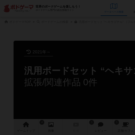
世界のボードゲームを楽しもう！
ボードゲーム専門の総合情報サイト
データベース
検
ボドゲーマTOP
ボードゲームの検索
汎用ボードセット “ヘキサゴナル” （フル
2021年～
汎用ボードセット “ヘキサ
拡張/関連作品 0件
4
1
1
ゲーム
トップ
画像
動画
レビュー
店舗/
カフェ