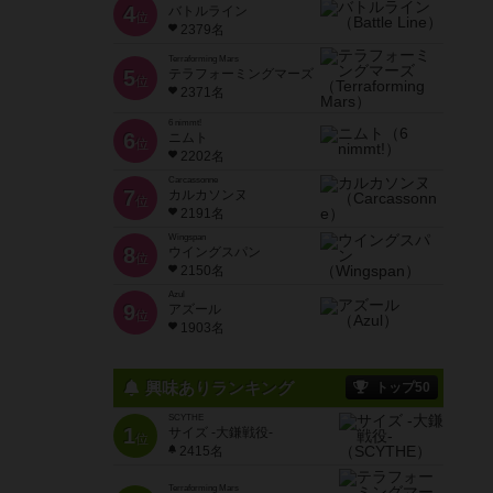
4
バトルライン
位
2379名
Terraforming Mars
5
テラフォーミングマーズ
位
2371名
6 nimmt!
6
ニムト
位
2202名
Carcassonne
7
カルカソンヌ
位
2191名
Wingspan
8
ウイングスパン
位
2150名
Azul
9
アズール
位
1903名
興味ありランキング
トップ50
SCYTHE
1
サイズ -大鎌戦役-
位
2415名
Terraforming Mars