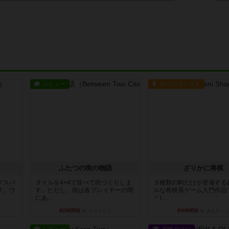
レビュー
ルール/インスト
ふたつの街の物語
ざりかに将棋
グスパ
タイルを4×4で並べて街づくりしま
３種類の駒だけが登場する
す。ウ
す。ただし、街は各プレイヤーの間
ルな将棋系ゲーム入門作品で
にあ...
＾)...
約5時間前
by ジェイとと
約6時間前
by あんちっ