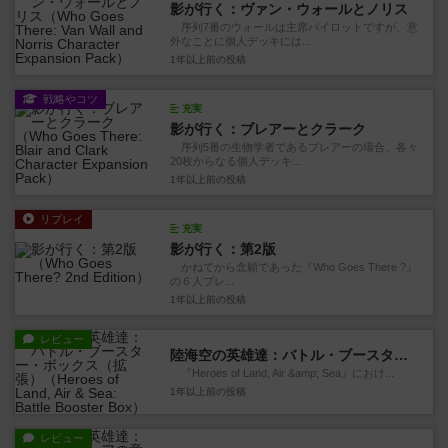
影が行く：ヴァン・ウォールとノリス
序列7番のウォールは主席パイロットですが、意
外なことに個人デッキには...
1年以上前
の投稿
戦略やコツ
充実
影が行く：ブレアーとクラーク
序列5番の生物学者であるブレアーの場合、各々
20枚からなる個人デッキ...
1年以上前
の投稿
リプレイ
充実
影が行く：第2版
かねてから念願であった『Who Goes There ?』
の６人プレ...
1年以上前
の投稿
レビュー
陸海空の英雄達：バトル・ブースター・ボックス（拡張）
『Heroes of Land, Air &amp; Sea』におけ...
1年以上前
の投稿
レビュー