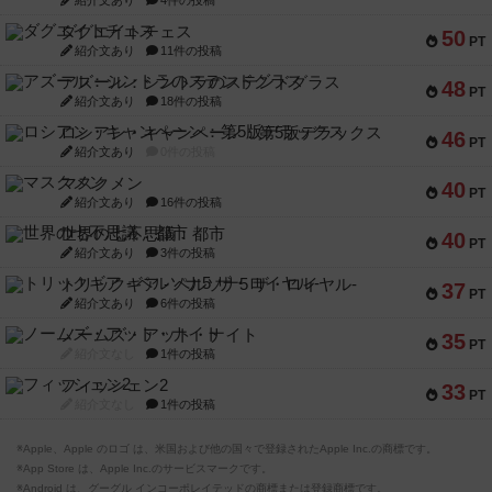
紹介文あり
4件の投稿
ダグエイトチェス
50
PT
紹介文あり
11件の投稿
アズール：シントラのステンドグラス
48
PT
紹介文あり
18件の投稿
ロシアン・キャンペーン：第5版デラックス
46
PT
紹介文あり
0件の投稿
マスクメン
40
PT
紹介文あり
16件の投稿
世界の七不思議：都市
40
PT
紹介文あり
3件の投稿
トリックギア - ペルソナ5 ザ・ロイヤル-
37
PT
紹介文あり
6件の投稿
ノームズ・アット・ナイト
35
PT
紹介文なし
1件の投稿
フィッシェン2
33
PT
紹介文なし
1件の投稿
※Apple、Apple のロゴ は、米国および他の国々で登録されたApple Inc.の商標です。
※App Store は、Apple Inc.のサービスマークです。
※Android は、グーグル インコーポレイテッドの商標または登録商標です。