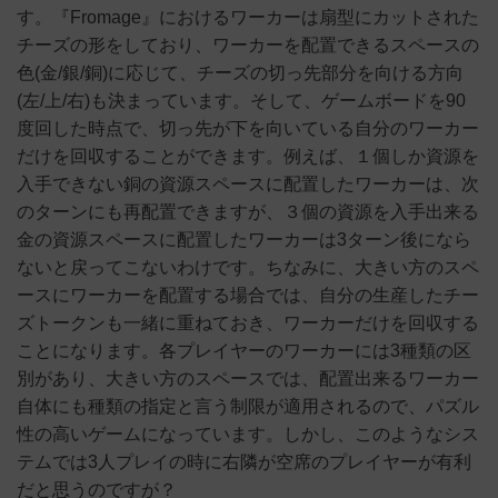
す。『Fromage』におけるワーカーは扇型にカットされた
チーズの形をしており、ワーカーを配置できるスペースの
色(金/銀/銅)に応じて、チーズの切っ先部分を向ける方向
(左/上/右)も決まっています。そして、ゲームボードを90
度回した時点で、切っ先が下を向いている自分のワーカー
だけを回収することができます。例えば、１個しか資源を
入手できない銅の資源スペースに配置したワーカーは、次
のターンにも再配置できますが、３個の資源を入手出来る
金の資源スペースに配置したワーカーは3ターン後になら
ないと戻ってこないわけです。ちなみに、大きい方のスペ
ースにワーカーを配置する場合では、自分の生産したチー
ズトークンも一緒に重ねておき、ワーカーだけを回収する
ことになります。各プレイヤーのワーカーには3種類の区
別があり、大きい方のスペースでは、配置出来るワーカー
自体にも種類の指定と言う制限が適用されるので、パズル
性の高いゲームになっています。しかし、このようなシス
テムでは3人プレイの時に右隣が空席のプレイヤーが有利
だと思うのですが？