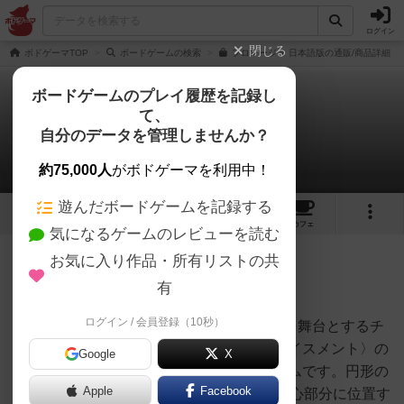
ログイン
閉じる
ボドゲーマTOP
ボードゲームの検索
フロマージュ 日本語版の通販/商品詳細
ボードゲームのプレイ履歴を記録し
て、
フロマージュ
自分のデータを管理しませんか？
chacoさんのレビュー
約75,000人
がボドゲーマを利用中！
遊んだボードゲームを記録する
3
8
51
トップ
画像
動画
レビュー
カフェ
気になるゲームのレビューを読む
お気に入り作品・所有リストの共
679名
0名
0
1年以上前
有
ログイン / 会員登録（10秒）
『Fromage』は100年以上前のフランスを舞台とするチ
ーズ生産者をテーマにした〈ワーカープレイスメント〉の
Google
X
【４人用と言っても差し支えの無い】ゲームです。円形の
Apple
Facebook
ゲーム盤は90度ずつ四等分されており、中心部分に位置す