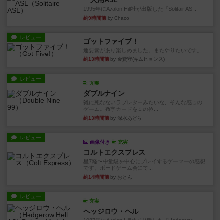
一人用ASL
1995年にAvalon Hill社が出版した『Solitair AS...
約9時間前
by Chaco
レビュー
ゴットファイブ！
運要素があり楽しめました。またやりたいです。
約13時間前
by 金賢守(キムヒョンス)
レビュー
充実
ダブルナイン
雑に死なないラブレターみたいな、そんな感じの
ゲーム。数字カードを１の位...
約13時間前
by 深水あどら
レビュー
画像付き
充実
コルトエクスプレス
星7軽〜中量級を中心にプレイするゲーマーの感想
です。ボードゲーム会にて...
約14時間前
by おとん
レビュー
充実
ヘッジロウ・ヘル