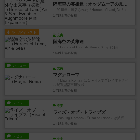
陸海空の英雄達：オッグムーアの意外な出来事（拡張）
2018年に出版された『Heroes of Land, Air &a...
1年以上前
の投稿
ルール/インスト
充実
陸海空の英雄達
『Heroes of Land, Air &amp; Sea』におい...
1年以上前
の投稿
レビュー
充実
マグナローマ
『Magna Roma』は１〜４人でプレイするタイ
ル配置型都市建設ボ...
1年以上前
の投稿
レビュー
充実
ライズ・オブ・トライブズ
Breaking Gamesの『Rise of Tribes』は拡張...
1年以上前
の投稿
レビュー
充実