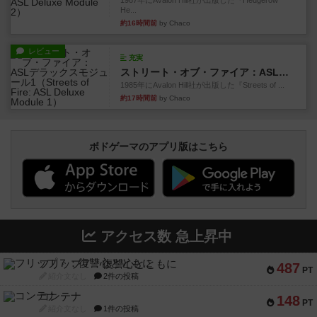
1987年にAvalon Hill社が出版した『Hedgerow
He...
約16時間前
by Chaco
レビュー
充実
ストリート・オブ・ファイア：ASLデラックスモジュール1
1985年にAvalon Hill社が出版した『Streets of ...
約17時間前
by Chaco
ボドゲーマのアプリ版はこちら
アクセス数 急上昇中
フリップ７：復讐心とともに
487
PT
紹介文なし
2件の投稿
コンテナ
148
PT
紹介文なし
1件の投稿