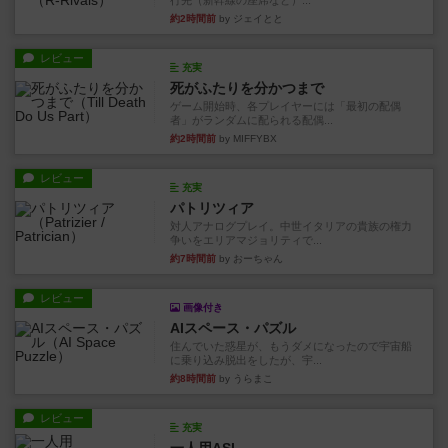
行先（新幹線の座席など）...
約2時間前
by ジェイとと
レビュー
充実
死がふたりを分かつまで
ゲーム開始時、各プレイヤーには「最初の配偶
者」がランダムに配られる配偶...
約2時間前
by MIFFYBX
レビュー
充実
パトリツィア
対人アナログプレイ。中世イタリアの貴族の権力
争いをエリアマジョリティで...
約7時間前
by おーちゃん
レビュー
画像付き
AIスペース・パズル
住んでいた惑星が、もうダメになったので宇宙船
に乗り込み脱出をしたが、宇...
約8時間前
by うらまこ
レビュー
充実