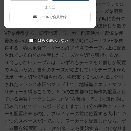
る小さめの資源獲得スペース(建物/家畜/果物トークンor注
または
文カード)と、外周部分に位置する大きめのチーズを消費
メールで会員登録
する4タイプのスペース(①催し物：ゲーム終了時に自分の
生産したチーズが販売されているテーブルの連続した数で
VPを獲得する。②専門店：ワーカー配置時点で資源を獲
得あるいは交換するか、ゲーム終了時にボーナスVPを獲
しばらく表示しない
得する。③大衆食堂：ゲーム終了時点でテーブル上に配置
されている自分の生産したチーズからVPを獲得するが、
９台しかないテーブルは、いずれもチーズを２個しか配置
できないため、自分のチーズが独占しているテーブルから
はボーナスVPが追加される。④都市：６つの区域に分割
されたフランス本国のマップ上で、地域毎にエリアマジョ
リティーを得ることで、６つの主要都市に無作為配置され
ている顧客トークンに応じたVPを獲得する。)を無作為に
組み合わせてゲームボードとします。自分の手番にワーカ
ーを配置出来るのは、プレイヤーの前に位置する大小１つ
ずつのスペースだけであり、ワーカーを配置したなら、ゲ
ーム盤を90度回して、次のターンを開始することになりま