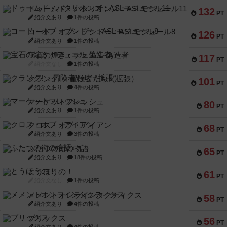
ドゥームド・バタリオンズ：ASLモジュール11
132
PT
紹介文あり
1件の投稿
コード・オブ・ブシドー：ASLモジュール8
126
PT
紹介文あり
1件の投稿
宝石の煌き：デュエル 偽造者
117
PT
紹介文なし
1件の投稿
クランク! ：冒険者たち（拡張）
101
PT
紹介文あり
4件の投稿
マーケットフレッシュ
80
PT
紹介文あり
1件の投稿
クロス・オブ・アイアン
68
PT
紹介文あり
3件の投稿
ふたつの街の物語
65
PT
紹介文あり
18件の投稿
とうほうの！
61
PT
紹介文なし
1件の投稿
メメントオンラインタクティクス
58
PT
紹介文あり
4件の投稿
ブリックス
56
PT