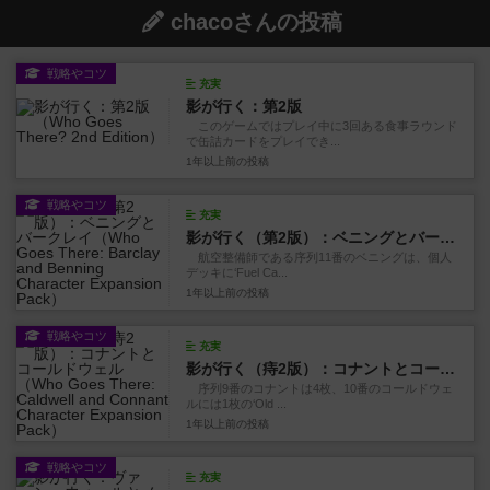
chacoさんの投稿
戦略やコツ
充実
影が行く：第2版
このゲームではプレイ中に3回ある食事ラウンド
で缶詰カードをプレイでき...
1年以上前
の投稿
戦略やコツ
充実
影が行く（第2版）：ベニングとバークレイ
航空整備師である序列11番のベニングは、個人
デッキに‘Fuel Ca...
1年以上前
の投稿
戦略やコツ
充実
影が行く（痔2版）：コナントとコールドウェル
序列9番のコナントは4枚、10番のコールドウェ
ルには1枚の‘Old ...
1年以上前
の投稿
戦略やコツ
充実