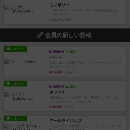
モノポリー
1903年にエリザベス・マギーが自費出版した
『Landlord's ...
1年以上前
の投稿
会員の新しい投稿
レビュー
画像付き
充実
パーラ
率直に遊んだ感想を言う！トリックテイキング(ﾄﾘ
ﾃ)のカードゲーム。 ...
約1時間前
by 鳴屋
レビュー
画像付き
充実
ボツワナ
【動物のレートを上下させ、得点を上げろ】二人
プレイのみです。（公式ルー...
約2時間前
by ネロ
レビュー
アールライバルズ
子供と2人で一時期延々としていました。自宅、旅