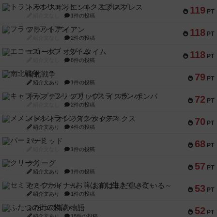
トランスオリエント・エクスプレス
119
PT
紹介文なし
1件の投稿
フラットアイアン
118
PT
紹介文なし
2件の投稿
エコーズ・オブ・タイム
118
PT
紹介文なし
8件の投稿
南北戦争
79
PT
紹介文あり
1件の投稿
キャプテン・フリップ：イスラ・ボンバ
72
PT
紹介文なし
2件の投稿
メメントオンラインタクティクス
70
PT
紹介文あり
4件の投稿
パーミッド
68
PT
紹介文なし
1件の投稿
クリーグ
57
PT
紹介文あり
1件の投稿
セミファイナル ～お前はまだ生きている～
53
PT
紹介文あり
1件の投稿
ふたつの街の物語
52
PT
紹介文あり
18件の投稿