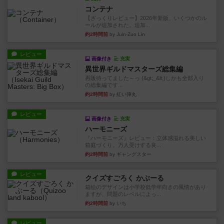
コンテナ
【ざっくりレビュー】2026年新版、いくつかのル
ールが追加された。追加...
約2時間前
by Juin-Zuo Lin
レビュー
画像付き
充実
異世界ギルドマスターズ総集編
再販待ってました～っ (&gt;_&lt;)しかも全部入り
の総集編です...
約2時間前
by 紅い弾丸
レビュー
画像付き
充実
ハーモニーズ
『ハーモニーズ』レビュー：立体感溢れる美しい
箱庭づくり。万人受けする良...
約2時間前
by ギャングスター
レビュー
クイズすごろく かぶーる
箱絵のデザインは小学校低学年向きの風情があり
ますが、問題のレベルによっ...
約2時間前
by いち
レビュー