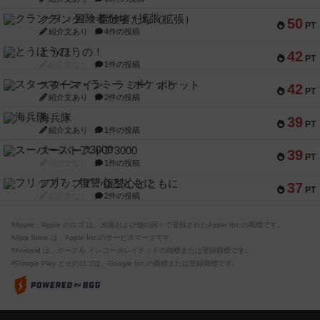
クランク! ：冒険者たち（拡張）
50
PT
紹介文あり
4件の投稿
とうほうの！
42
PT
紹介文なし
1件の投稿
スターマイン・ラミー ポケット
42
PT
紹介文あり
2件の投稿
海兵隊
39
PT
紹介文あり
1件の投稿
スーパーストア3000
39
PT
紹介文なし
1件の投稿
フリップ７：復讐心とともに
37
PT
紹介文なし
2件の投稿
※Apple、Apple のロゴ は、米国および他の国々で登録されたApple Inc.の商標です。
※App Store は、Apple Inc.のサービスマークです。
※Android は、グーグル インコーポレイテッドの商標または登録商標です。
※Google Play とそのロゴは、Google Inc.の商標または登録商標です。