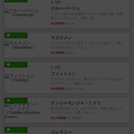
充実
クルーバージュ
リプレイ性のある推理ゲームかつ手軽に遊べる素
晴らしいゲームで、対戦、協...
約3時間前
by いち
レビュー
マスクメン
マスクメンすごい好き（プロレスも好き）。強い
やつを決めるというより、ジ...
約7時間前
by わー
レビュー
充実
フィッシェン
デジタルソロプレイ。毒のあるゲームを作るあの
人がデザイン。箱絵からもう...
約8時間前
by おーちゃん
レビュー
ナンジャモンジャ・ミドリ
私は吃音を持っているのですが、友達と集まって
このゲームをした際、3ゲー...
約12時間前
by 155973
レビュー
ジンラミー