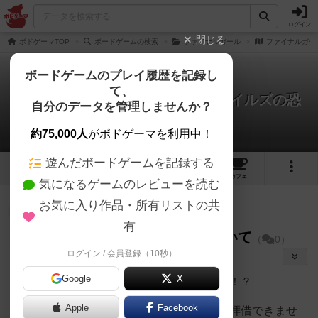
ログイン
閉じる
ボドゲーマTOP
ボードゲームの検索
ファイナルガール
ファイナルガー
ボードゲームのプレイ履歴を記録し
て、
ファイナルガール：ハッピートレイルズの恐
自分のデータを管理しませんか？
怖
脅威カードの処理について
約75,000人
がボドゲーマを利用中！
遊んだボードゲームを記録する
1
1
トップ
画像
動画
レビュー
カフェ
気になるゲームのレビューを読む
お気に入り作品・所有リストの共
仙人
195名
が閲覧
10ヶ月前
有
脅威カードの処理について
（
0）
ログイン / 会員登録（10秒）
ルールについて
五行思想【ごぎょ
Google
X
皆さん！プレイしていますか！？
うしそう】
Apple
Facebook
早速ですが皆さんのお知恵を拝借できませ