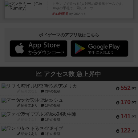
トランプで遊べる2人対戦の麻雀風ゲームです。
10枚の手札で、同じスーツ...
約13時間前
by OSAっち
ボドゲーマのアプリ版はこちら
アクセス数 急上昇中
リワイルド：サウスアメリカ
552
PT
紹介文なし
2件の投稿
マーケットフレッシュ
170
PT
紹介文あり
1件の投稿
ファイアー・ブルズ / 火牛陣
141
PT
紹介文なし
1件の投稿
ワン・トゥ・ファイブ
122
PT
紹介文あり
1件の投稿