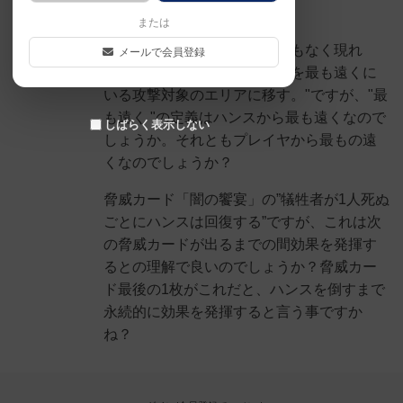
シェアする
んでしょうか...
または
脅威カード「奴はどこからともなく現れ
メールで会員登録
る！」の"(可能なら)ハンス、を最も遠くに
いる攻撃対象のエリアに移す。"ですが、"最
も遠く "の定義はハンスから最も遠くなので
しばらく表示しない
しょうか。それともプレイヤから最もの遠
くなのでしょうか？
脅威カード「闇の饗宴」の”犠牲者が1人死ぬ
ごとにハンスは回復する”ですが、これは次
の脅威カードが出るまでの間効果を発揮す
るとの理解で良いのでしょうか？脅威カー
ド最後の1枚がこれだと、ハンスを倒すまで
永続的に効果を発揮すると言う事ですか
ね？