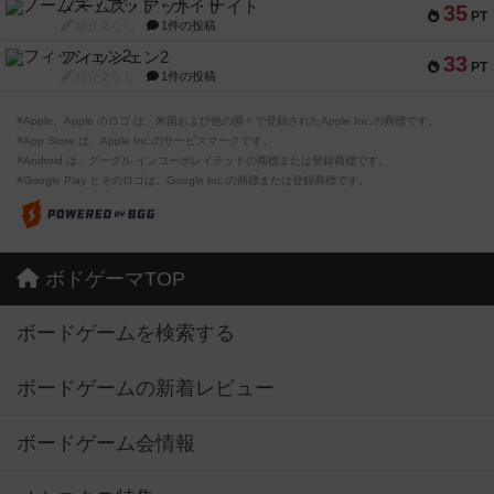
ノームズ・アット・ナイト
35
PT
紹介文なし
1件の投稿
フィッシェン2
33
PT
紹介文なし
1件の投稿
※Apple、Apple のロゴ は、米国および他の国々で登録されたApple Inc.の商標です。
※App Store は、Apple Inc.のサービスマークです。
※Android は、グーグル インコーポレイテッドの商標または登録商標です。
※Google Play とそのロゴは、Google Inc.の商標または登録商標です。
ボドゲーマTOP
ボードゲームを検索する
ボードゲームの新着レビュー
ボードゲーム会情報