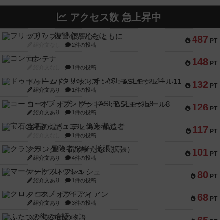
アクセス数 急上昇中
フリップ７：復讐心とともに
487
PT
紹介文なし
2件の投稿
コンテナ
148
PT
紹介文なし
1件の投稿
ドゥームド・バタリオンズ：ASLモジュール11
132
PT
紹介文あり
1件の投稿
コード・オブ・ブシドー：ASLモジュール8
126
PT
紹介文あり
1件の投稿
宝石の煌き：デュエル 偽造者
117
PT
紹介文なし
1件の投稿
クランク! ：冒険者たち（拡張）
101
PT
紹介文あり
4件の投稿
マーケットフレッシュ
80
PT
紹介文あり
1件の投稿
クロス・オブ・アイアン
68
PT
紹介文あり
3件の投稿
ふたつの街の物語