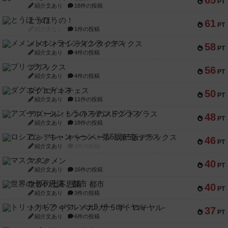
65
PT
紹介文あり
18件の投稿
とうほうの！
61
PT
紹介文なし
1件の投稿
メメントオンラインタクティクス
58
PT
紹介文あり
4件の投稿
ブリックス
56
PT
紹介文あり
4件の投稿
ダグエイトチェス
50
PT
紹介文あり
11件の投稿
アズール：シントラのステンドグラス
48
PT
紹介文あり
18件の投稿
ロシアン・キャンペーン：第5版デラックス
46
PT
紹介文あり
0件の投稿
マスクメン
40
PT
紹介文あり
16件の投稿
世界の七不思議：都市
40
PT
紹介文あり
3件の投稿
トリックギア - ペルソナ5 ザ・ロイヤル-
37
PT
紹介文あり
6件の投稿