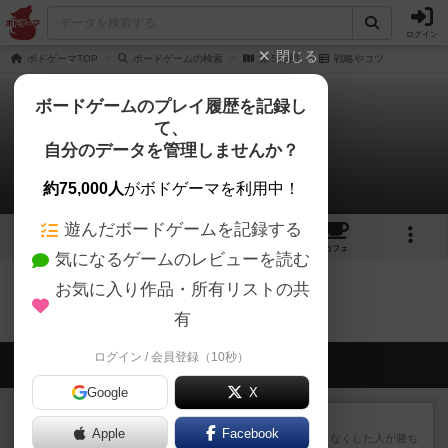
ログイン
閉じる
ボドゲーマTOP
ボードゲームの検索
第５師団
戦略やコツ
ボードゲームのプレイ履歴を記録し
て、
第５師団
自分のデータを管理しませんか？
0件の戦略やコツ
約75,000人
がボドゲーマを利用中！
遊んだボードゲームを記録する
1
トップ
画像
動画
レビュー
カフェ
気になるゲームのレビューを読む
お気に入り作品・所有リストの共
第５師団のトップに戻る
有
ログイン / 会員登録（10秒）
会員の新しい投稿
Google
X
レビュー
ラミィキューブ
Apple
Facebook
数字の牌を出して1番早く手札をなくした人が勝ち