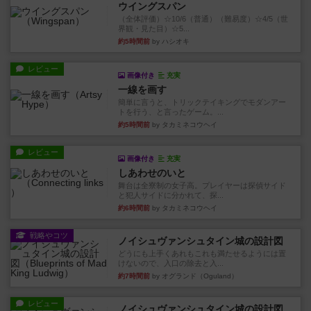
ウイングスパン
（全体評価）☆10/6（普通）（難易度）☆4/5（世
界観・見た目）☆5...
約5時間前
by ハシオキ
レビュー
画像付き
充実
一線を画す
簡単に言うと、トリックテイキングでモダンアー
トを行う、と言ったゲーム。...
約5時間前
by タカミネコウヘイ
レビュー
画像付き
充実
しあわせのいと
舞台は全寮制の女子高。プレイヤーは探偵サイド
と犯人サイドに分かれて、探...
約6時間前
by タカミネコウヘイ
戦略やコツ
ノイシュヴァンシュタイン城の設計図
どうにも上手くあれもこれも満たせるようには置
けないので、入口の除去と入...
約7時間前
by オグランド（Oguland）
レビュー
ノイシュヴァンシュタイン城の設計図