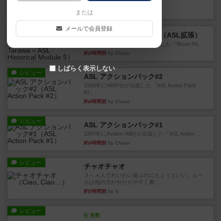
というシンプルだけど非常...
約2時間前
by ジョジョ
または
メールで会員登録
レビュー
ブラッドリーフ：タラワ（ASL拡張）
1996年にHeat of Battle社が出版した『Blood Re...
約3時間前
by Chaco
しばらく表示しない
レビュー
ASL アクションパック#2
1999年にMMP社が出版した『ASL Action Pack
#2』...
約4時間前
by Chaco
レビュー
ASL アクションパック#1
1997年にAvalon Hill社が出版した『ASL Action ...
約4時間前
by Chaco
レビュー
チャオチャオ
３～４人でわいわい遊ぶのにちょうどいい。ルー
ルは他の方が分かりやすく書...
約5時間前
by S
レビュー
充実