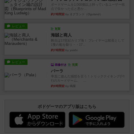
ボードゲームを1,000個以上持っているユーザー視
点で良かった点と悪か...
約7時間前
by オグランド（Oguland）
レビュー
充実
海賊と商人
舞台は17世紀カリブ海！ プレイヤーは船長として
1隻の船を駆り・・17...
約7時間前
by yuishi
レビュー
画像付き
充実
パーラ
率直に遊んだ感想を言う！トリックテイキング(ﾄﾘ
ﾃ)のカードゲーム。 ...
約9時間前
by 鳴屋
ボドゲーマのアプリ版はこちら