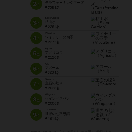
2
テラフォーミングマーズ
位
2394名
Stone Garden
3
枯山水
位
2281名
Viticulture
4
ワイナリーの四季
位
2272名
Agricola
5
アグリコラ
位
2120名
Azul
6
アズール
位
2034名
Splendor
7
宝石の煌き
位
2028名
Wingspan
8
ウイングスパン
位
2006名
7 Wonders
9
世界の七不思議
位
1919名
※Apple、Apple のロゴ は、米国および他の国々で登録された