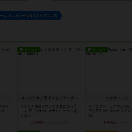
ーム カンガルー拡張のトップに戻る
レビュー
レビュー
ュ
メメントオンラインタクティクス
ヘックメック
木箱を
どんどん物量が増えて大変になって
サイコロゲームです1から
大化
いく押し付け合いが楽しいゲーム盛
字と芋虫がかかれたダイス
り上が...
振っ...
約5時間前
by nekomanma222
約6時間前
by みいやん