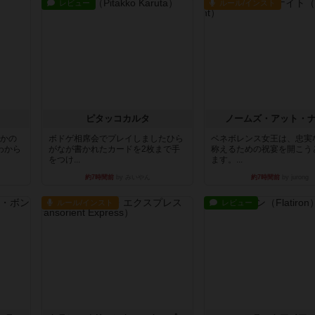
レビュー
ルール/インスト
ピタッコカルタ
ノームズ・アット・
とかの
ボドゲ相席会でプレイしましたひら
ベネボレンス女王は、忠実
わから
がなが書かれたカードを2枚まで手
称えるための祝宴を開こう
をつけ...
ます。...
約7時間前
by みいやん
約7時間前
by jurong
ルール/インスト
レビュー