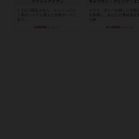
フラットアイアン
1~2人に限定された、エンジンビル
イスラ・ボンバを探しに出航!
ド系のシステム選んだ企業ボードに
を装備し、あなたの乗組員を
街で...
ら解...
約8時間前
by あくり
約11時間前
by jurong