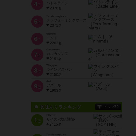
4
バトルライン
位
2378名
Terraforming Mars
5
テラフォーミングマーズ
位
2371名
6 nimmt!
6
ニムト
位
2202名
Carcassonne
7
カルカソンヌ
位
2191名
Wingspan
8
ウイングスパン
位
2150名
Azul
9
アズール
位
1903名
興味ありランキング
トップ50
SCYTHE
1
サイズ -大鎌戦役-
位
2415名
Terraforming Mars