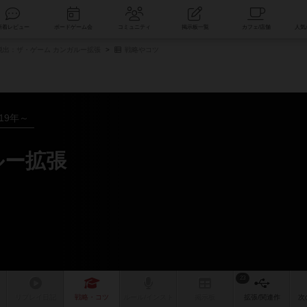
索
新着レビュー
ボードゲーム会
コミュニティ
掲示板一覧
脱出：ザ・ゲーム カンガルー拡張
戦略やコツ
019年～
ルー拡張
23
リプレイ
日記
戦略
・コツ
ルール
/インスト
掲示板
拡張/関連
作
次