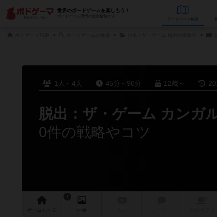
世界のボードゲームを楽しもう！
ボードゲーム専門の総合情報サイト
データベース
検
ボドゲーマTOP
ボードゲームの検索
脱出：ザ・ゲーム 秘密の実験室
1人～4人
45分～90分
12歳～
2
脱出：ザ・ゲーム カンガ
0件の戦略やコツ
1
ゲーム
トップ
画像
動画
レビュー
店舗/
カフェ