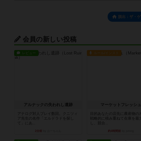
脱出：ザ・ゲ
会員の新しい投稿
レビュー
ルール/インスト
アルナックの失われし遺跡
マーケットフレッシ
アナログ対人プレイ数回。クニツィ
目的あなたの店先に農産物の
ア先生の名作「エルドラドを探し
戦略的に積み重ねて在庫を最
て」にあ...
し、競合...
2分前
by おーちゃん
約4時間前
by jurong