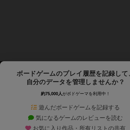
ボードゲームのプレイ履歴を記録して
自分のデータを管理しませんか？
約75,000人
がボドゲーマを利用中！
ボドゲーマTOP
ボードゲーム通販
遊んだボードゲームを記録する
気になるゲームのレビューを読む
ボードゲームを検索する
新作・再入荷情報
お気に入り作品・所有リストの共有
ボードゲームの新着レビュー
定番ボードゲームの通販