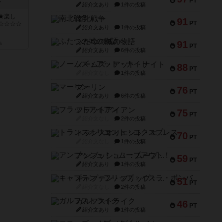
PT
ン
紹介文あり
1件の投稿
★楽し
南北戦争
91
PT
☆☆☆☆
紹介文あり
1件の投稿
ふたつの城の物語
91
k
PT
紹介文あり
6件の投稿
ノームズ・アット・ナイト
88
PT
紹介文なし
1件の投稿
マーリン
76
PT
紹介文あり
6件の投稿
フラットアイアン
75
PT
紹介文なし
2件の投稿
トランスオリエント・エクスプレス
70
PT
紹介文なし
1件の投稿
アンブッシュ！：ムーブアウト！
59
PT
紹介文あり
1件の投稿
キャプテン・フリップ：イスラ・ボンバ
51
PT
紹介文なし
2件の投稿
ガルフストライク
46
PT
紹介文あり
1件の投稿