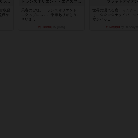
キャプテン・フリップ：イスラ・ボンバ
トランスオリエント・エクスプレス
フラットアイア
潜水艦
乗客の皆様、トランスオリエント・
世界に浸れる度 ☆☆☆☆
監獄か
エクスプレスにご乗車ありがとうご
さ ☆☆☆☆★タイパ ☆
ざいま...
マンハッ...
約11時間前
by jurong
約13時間前
by DKnewyor