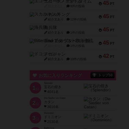
エコーズ・オブ・タイム
45
PT
紹介文なし
8件の投稿
スカルキング
45
PT
紹介文あり
12件の投稿
海兵隊
45
PT
紹介文あり
1件の投稿
Bitter End ブタペスト救出作戦
45
PT
紹介文なし
1件の投稿
ドコジャン
42
PT
紹介文あり
10件の投稿
お気に入りランキング
トップ50
Splendor
1
宝石の煌き
位
4041名
Die Siedler von Catan
2
カタン
位
3616名
Dominion
3
ドミニオン
位
2530名
Battle Line