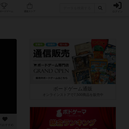
ログイン
カフェ/店舗
人気ボードゲーム
通販ストア
ボードゲーム通販
オンラインストアで7,500商品を販売中
のおすすめ