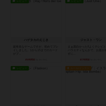
レビュー
レビュー
ハゲタカのえじき
ジャスト・ワン
超有名なゲームですが、初めてプレ
まぁ面白かった‼️よくテレビ
イしました。1から15までのカード
バラエティなんかで、お題が
がプ...
ずに...
約6時間前
by みいやん
約7時間前
by みいやん
レビュー
ルール/インスト