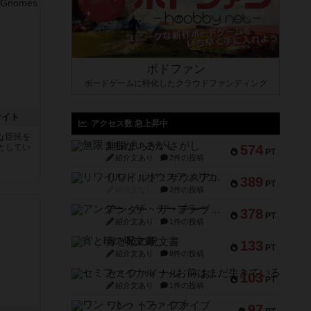
ボドファン
ボードゲームに特化したクラウドファンディング
ナイト
アクセス数 急上昇中
な臣民を
無限まちがいさがし
としてい
574
PT
紹介文あり
2件の投稿
リワイルド：サウスアメリカ
389
PT
紹介文なし
2件の投稿
アンダー・ザ・テーブラー
378
PT
紹介文あり
1件の投稿
宵と暁の呪文書
133
PT
紹介文あり
8件の投稿
セミファイナル ～お前はまだ生きている～
103
PT
紹介文あり
1件の投稿
ワン・トゥ・ファイブ
97