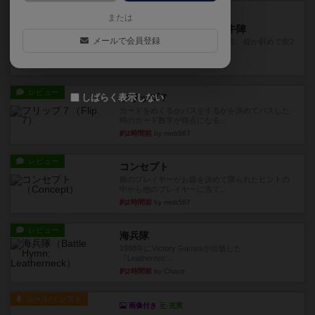
レビュー
画像付き
または
ファイアー・ブルズ / 火牛陣
メールで会員登録
火牛を引き連れて敵を殲滅させる。縦か斜めで前2
列まで攻撃できるが、自分...
約1時間前
by うらまこ
レビュー
しばらく表示しない
フリップ７
カードをめくるかパスをするかを決めてパスした
時のカード数字が得点になる...
約2時間前
by mob567
レビュー
コンセプト
親のプレイヤーがお題を決めて限られたヒントの
中から他のプレイヤーに当て...
約2時間前
by mob567
レビュー
海兵隊
1988年にVictory Gamesが出版した
『Leathernec...
約2時間前
by Chaco
ルール/インスト
画像付き
充実