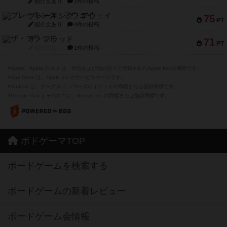
紹介文あり
1件の投稿
ブレーキング・アウェイ
75
PT
紹介文あり
4件の投稿
ザ・フラッド
71
PT
紹介文なし
1件の投稿
※Apple、Apple のロゴ は、米国および他の国々で登録されたApple Inc.の商標です。
※App Store は、Apple Inc.のサービスマークです。
※Android は、グーグル インコーポレイテッドの商標または登録商標です。
※Google Play とそのロゴは、Google Inc.の商標または登録商標です。
ボドゲーマTOP
ボードゲームを検索する
ボードゲームの新着レビュー
ボードゲーム会情報