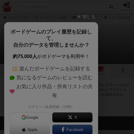
ログイン
閉じる
ボドゲーマTOP
ボードゲームの検索
アヒルを連れて
カフェ/店舗情報
ボードゲームのプレイ履歴を記録し
て、
アヒルを連れて
自分のデータを管理しませんか？
0店のカフェ/スペースが提供中
約75,000人
がボドゲーマを利用中！
遊んだボードゲームを記録する
3
2
トップ
画像
動画
レビュー
カフェ
気になるゲームのレビューを読む
アヒルを連れてで遊ぶことができるボードゲームカフェ・プレイスペースが0
お気に入り作品・所有リストの共
店登録されています。公開プロフィールの都道府県が設定されたアカウント
でログインすると、同じ都道府県内の店舗に絞り込むボタンが表示されま
有
す。
ログイン / 会員登録（10秒）
Google
X
会員の新しい投稿
Apple
Facebook