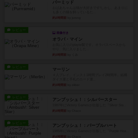
パーミッド
おばあちゃんは猫が大好きです!しかし、あまりに
も多くの猫を飼っているた...
約2時間前
by jurong
レビュー
画像付き
オラパ・マイン
お気に入りのplayte製です。オラパスペースから
やり、気に入りました...
約3時間前
by くみ
レビュー
マーリン
４人プレイ。インスト1時間プレイ2時間半。結構
ダイス運と手札のカード運...
約3時間前
by oliber
レビュー
アンブッシュ！：シルバースター
1987年にVictory Gamesが出版した『Silver Sta...
約3時間前
by Chaco
レビュー
アンブッシュ！：パープルハート
1985年にVictory Gamesが出版した『Purple Hea...
約4時間前
by Chaco