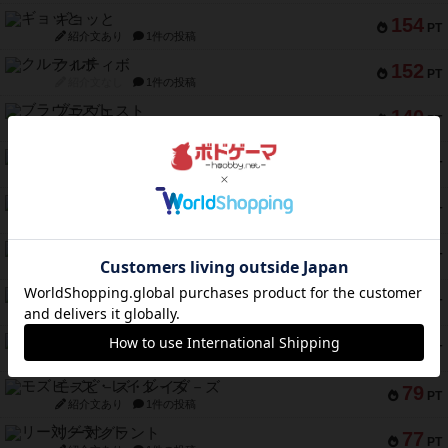
ギョッと
154
PT
紹介文あり
1件の投稿
クルティボ
152
PT
紹介文なし
1件の投稿
ブラヴェスト
140
PT
紹介文なし
1件の投稿
ドブル：ポケットモンスター
122
PT
紹介文あり
4件の投稿
ジャンヌ・ダルク-オルレアン ドロー＆ライト
118
PT
紹介文なし
5件の投稿
ファースト・イン・フライト
94
PT
紹介文あり
3件の投稿
ダイススローン
88
PT
紹介文なし
1件の投稿
ガルフストライク
80
PT
紹介文あり
1件の投稿
モズビ－ズ・レイダ－ズ
79
PT
紹介文あり
1件の投稿
リー対グラント
77
PT