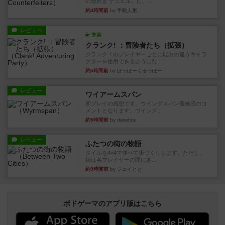
の煌めき デュエル』に、...
約4時間前
by 手動人形
レビュー
充実
クランク! ：冒険者たち（拡張）
クランク！のプレイヤーごとに能力の違うキャラ
クターを使用できるようにな...
約5時間前
by ぽっぽーくるっぽー
レビュー
ワイアームスパン
初プレイの感想です。ウイングスパン履修済のコ
メントとなります。ウイング...
約5時間前
by daisdice
レビュー
ふたつの街の物語
タイルを4×4で並べて街づくりします。ただし、
街は各プレイヤーの間にあ...
約9時間前
by ジェイとと
ボドゲーマのアプリ版はこちら