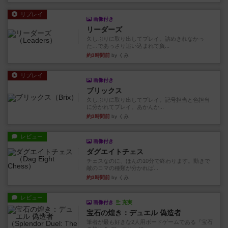
リプレイ
画像付き
リーダーズ
久しぶりに取り出してプレイ。詰めきれなかっ
た…であっさり追い込まれて負...
約3時間前
by くみ
リプレイ
画像付き
ブリックス
久しぶりに取り出してプレイ。記号担当と色担当
に分かれてプレイ。あかんか...
約3時間前
by くみ
レビュー
画像付き
ダグエイトチェス
チェスなのに、ほんの10分で終わります。動きで
敵のコマの種類が分かれば...
約3時間前
by くみ
レビュー
画像付き
充実
宝石の煌き：デュエル 偽造者
筆者が最も好きな2人用ボードゲームである『宝石