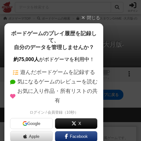
ログイン
閉じる
ボドゲーマTOP
ボードゲームの検索
デュアルベースタウンGAME -大月版-の通
ボードゲームのプレイ履歴を記録し
て、
デュアルベースタウンGAME -大月版-
自分のデータを管理しませんか？
0件の戦略やコツ
約75,000人
がボドゲーマを利用中！
遊んだボードゲームを記録する
9
1
トップ
画像
動画
レビュー
カフェ
気になるゲームのレビューを読む
お気に入り作品・所有リストの共
デュアルベースタウンGAME -大月版-のトップに戻る
有
ログイン / 会員登録（10秒）
会員の新しい投稿
Google
X
レビュー
ジンラミー
Apple
Facebook
トランプで遊べる2人対戦の麻雀風ゲームです。