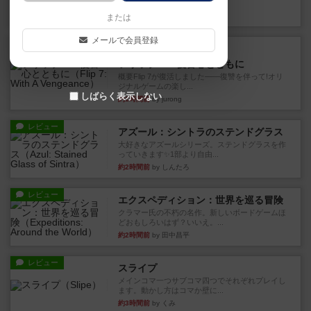
10枚の手札で、同じスーツ...
40分前
by OSAっち
または
メールで会員登録
ルール/インスト
画像付き
充実
フリップ７：復讐心とともに
概要Flip 7が復活しました――復讐を伴って!オリ
ジナルゲームの楽し...
しばらく表示しない
約1時間前
by jurong
レビュー
アズール：シントラのステンドグラス
大好きなアズールシリーズ。ステンドグラスを作
っていきます✨1部より自由...
約2時間前
by しんたろ
レビュー
エクスペディション：世界を巡る冒険
クラマー氏の不朽の名作。新しいボードゲームほ
どおもしろいはず？いいえ。...
約2時間前
by 田中昌平
レビュー
スライプ
メインコマ一つサブコマ四つでそれぞれプレイし
ます。動かし方はコマか壁に...
約3時間前
by くみ