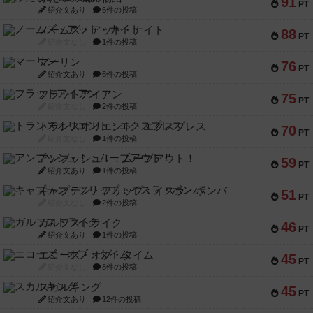
91
PT
紹介文あり
6件の投稿
ノームズ・アット・ナイト
88
PT
紹介文なし
1件の投稿
マーリン
76
PT
紹介文あり
6件の投稿
フラットアイアン
75
PT
紹介文なし
2件の投稿
トランスオリエント・エクスプレス
70
PT
紹介文なし
1件の投稿
アンブッシュ！：ムーブアウト！
59
PT
紹介文あり
1件の投稿
キャプテン・フリップ：イスラ・ボンバ
51
PT
紹介文なし
2件の投稿
ガルフストライク
46
PT
紹介文あり
1件の投稿
エコーズ・オブ・タイム
45
PT
紹介文なし
8件の投稿
スカルキング
45
PT
紹介文あり
12件の投稿