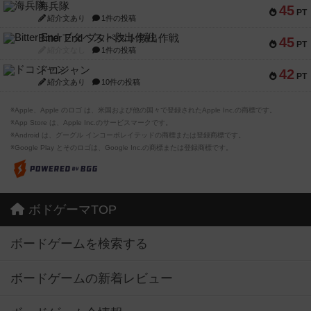
海兵隊
45
PT
紹介文あり
1件の投稿
Bitter End ブタペスト救出作戦
45
PT
紹介文なし
1件の投稿
ドコジャン
42
PT
紹介文あり
10件の投稿
※Apple、Apple のロゴ は、米国および他の国々で登録されたApple Inc.の商標です。
※App Store は、Apple Inc.のサービスマークです。
※Android は、グーグル インコーポレイテッドの商標または登録商標です。
※Google Play とそのロゴは、Google Inc.の商標または登録商標です。
ボドゲーマTOP
ボードゲームを検索する
ボードゲームの新着レビュー