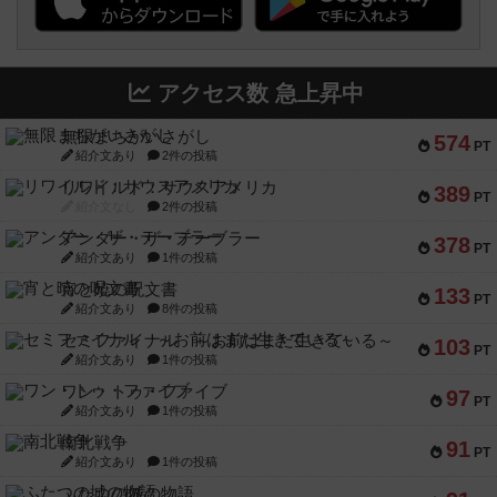
アクセス数 急上昇中
無限まちがいさがし
574
PT
紹介文あり
2件の投稿
リワイルド：サウスアメリカ
389
PT
紹介文なし
2件の投稿
アンダー・ザ・テーブラー
378
PT
紹介文あり
1件の投稿
宵と暁の呪文書
133
PT
紹介文あり
8件の投稿
セミファイナル ～お前はまだ生きている～
103
PT
紹介文あり
1件の投稿
ワン・トゥ・ファイブ
97
PT
紹介文あり
1件の投稿
南北戦争
91
PT
紹介文あり
1件の投稿
ふたつの城の物語