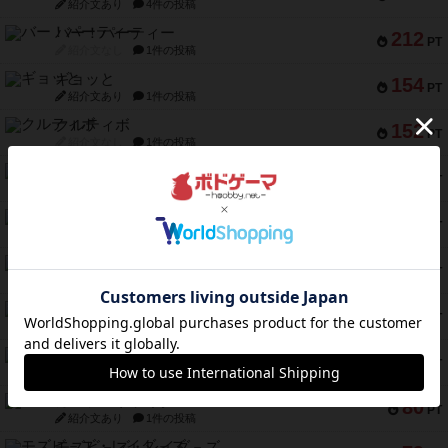
紹介文あり
4件の投稿
バー！パーティー
212
PT
紹介文なし
1件の投稿
ギョッと
154
PT
紹介文あり
1件の投稿
クルティボ
152
PT
紹介文なし
1件の投稿
ブラヴェスト
140
PT
紹介文なし
1件の投稿
ドブル：ポケットモンスター
122
PT
紹介文あり
4件の投稿
ジャンヌ・ダルク-オルレアン ドロー＆ライト
118
PT
紹介文なし
5件の投稿
ファースト・イン・フライト
94
PT
紹介文あり
3件の投稿
ダイススローン
88
PT
紹介文なし
1件の投稿
ガルフストライク
80
PT
紹介文あり
1件の投稿
モズビ－ズ・レイダ－ズ