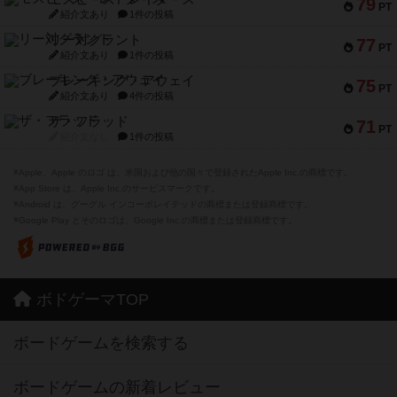
79
PT
紹介文あり
1件の投稿
リー対グラント
77
PT
紹介文あり
1件の投稿
ブレーキング・アウェイ
75
PT
紹介文あり
4件の投稿
ザ・フラッド
71
PT
紹介文なし
1件の投稿
※Apple、Apple のロゴ は、米国および他の国々で登録されたApple Inc.の商標です。
※App Store は、Apple Inc.のサービスマークです。
※Android は、グーグル インコーポレイテッドの商標または登録商標です。
※Google Play とそのロゴは、Google Inc.の商標または登録商標です。
ボドゲーマTOP
ボードゲームを検索する
ボードゲームの新着レビュー