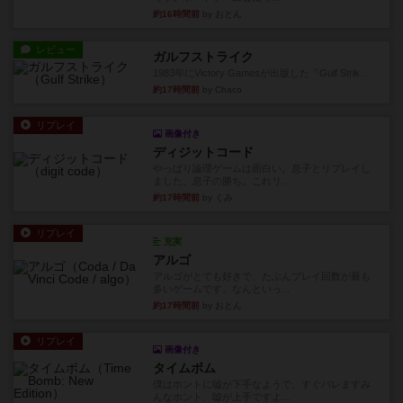
約16時間前
by おとん
レビュー
ガルフストライク
1983年にVictory Gamesが出版した『Gulf Strik...
約17時間前
by Chaco
リプレイ
画像付き
ディジットコード
やっぱり論理ゲームは面白い。息子とリプレイし
ました。息子の勝ち。これリ...
約17時間前
by くみ
リプレイ
充実
アルゴ
アルゴがとても好きで、たぶんプレイ回数が最も
多いゲームです。なんといっ...
約17時間前
by おとん
リプレイ
画像付き
タイムボム
僕はホントに嘘が下手なようで、すぐバレますみ
んなホント、嘘が上手ですよ...