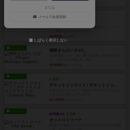
約3時間前
by おとん
または
レビュー
充実
メールで会員登録
花火
ずっと前のドイツ年間ゲーム大賞ながら、シンプ
ルで簡単な小ゲームで今でも...
約6時間前
by tamio
しばらく表示しない
レビュー
無限まちがいさがし
6つの場面カード（表、裏で違う絵）が何枚かあ
り、そのうち3つ選んで、同...
約8時間前
by ジェイとと
レビュー
充実
チケットトゥライド / チケットトゥライドアメリカ
デジタルソロプレイ。元祖チケライ？マップがた
くさん出てるからどれをプレ...
約10時間前
by おーちゃん
レビュー
画像付き
充実
ホットストリーク
星7軽〜中量級を中心にプレイするゲーマーの感想
です。ボードゲーム会にて...