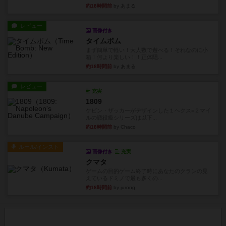
約18時間前
by あまる
レビュー
画像付き
タイムボム
まず簡単で軽い！大人数で遊べる！それなのに小
箱！何より楽しい！！正体隠...
約18時間前
by あまる
レビュー
充実
1809
ケビン・ザッカーがデザインした１ヘクス=２マイ
ルの戦役級シリーズは以下...
約18時間前
by Chaco
ルール/インスト
画像付き
充実
クマタ
ゲームの目的ゲーム終了時にあなたのクランの見
えているドミノで最も多くの...
約18時間前
by jurong