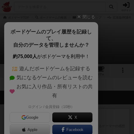
ログイン
閉じる
ボドゲーマTOP
ボードゲームの検索
ドーナツショップ
拡張版/関連作
ボードゲームのプレイ履歴を記録し
て、
ドーナツショップ
自分のデータを管理しませんか？
拡張/関連作品 0件
約75,000人
がボドゲーマを利用中！
遊んだボードゲームを記録する
4
3
2
トップ
画像
動画
レビュー
カフェ
気になるゲームのレビューを読む
お気に入り作品・所有リストの共
有
会員の新しい投稿
ログイン / 会員登録（10秒）
レビュー
画像付き
充実
Google
X
ワンラウンド
星5軽〜中量級を中心にプレイするゲーマーの感想
Apple
Facebook
です。今回はボードゲーム...