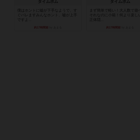
タイムボム
タイムボム
僕はホントに嘘が下手なようで、す
まず簡単で軽い！大人数で遊
ぐバレますみんなホント、嘘が上手
それなのに小箱！何より楽し
ですよ...
正体隠...
約17時間前
by あまる
約17時間前
by あまる