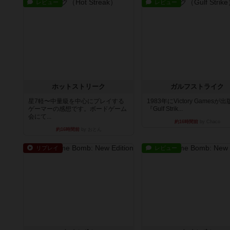
レビュー
レビュー
ホットストリーク
ガルフストライク
星7軽〜中量級を中心にプレイする
1983年にVictory Gamesが
ゲーマーの感想です。ボードゲーム
『Gulf Strik...
会にて...
約16時間前
by Chaco
約16時間前
by おとん
リプレイ
レビュー