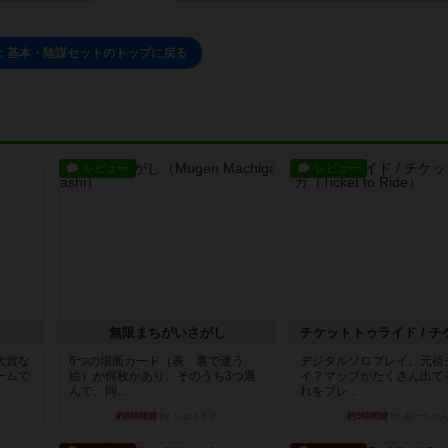
：基本・陰謀セットのトップに戻る
レビュー
レビュー
無限まちがいさがし
大賞な
6つの場面カード（表、裏で違う
デジタルソロプレイ。元祖
ームで
絵）が何枚かあり、そのうち3つ選
イ？マップがたくさん出て
んで、同...
れをプレ...
約8時間前
by ジェイとと
約9時間前
by おーちゃ