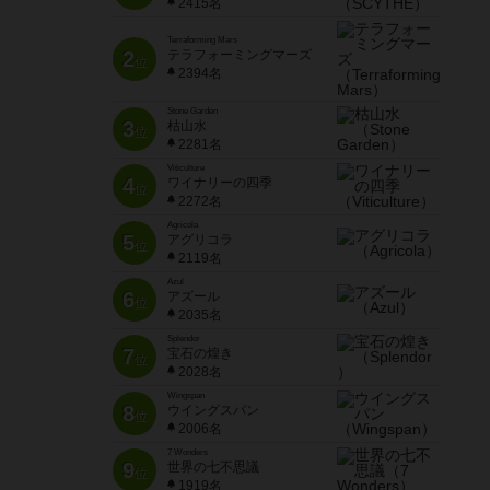
2415名
Terraforming Mars
2
テラフォーミングマーズ
位
2394名
Stone Garden
3
枯山水
位
2281名
Viticulture
4
ワイナリーの四季
位
2272名
Agricola
5
アグリコラ
位
2119名
Azul
6
アズール
位
2035名
Splendor
7
宝石の煌き
位
2028名
Wingspan
8
ウイングスパン
位
2006名
7 Wonders
9
世界の七不思議
位
1919名