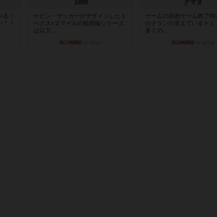
1809
クマタ
べる！
ケビン・ザッカーがデザインした１
ゲームの目的ゲーム終了時
い！！
ヘクス=２マイルの戦役級シリーズ
のクランの見えているドミ
は以下...
多くの...
約17時間前
by Chaco
約18時間前
by jurong