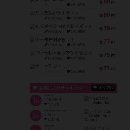
88
PT
紹介文なし
1件の投稿
ガルフストライク
80
PT
紹介文あり
1件の投稿
モズビ－ズ・レイダ－ズ
79
PT
紹介文あり
1件の投稿
リー対グラント
77
PT
紹介文あり
1件の投稿
ブレーキング・アウェイ
75
PT
紹介文あり
4件の投稿
ザ・フラッド
71
PT
紹介文なし
1件の投稿
お気に入りランキング
トップ50
Splendor
1
宝石の煌き
位
4040名
Die Siedler von Catan
2
カタン
位
3614名
Dominion
ドミニオン