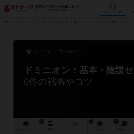
世界のボードゲームを楽しもう！
ボードゲーム専門の総合情報サイト
データベース
検
ボドゲーマTOP
ボードゲームの検索
ドミニオン：第二版
ドミニオン：
2人～4人
2017年～
ドミニオン：基本・陰謀セ
0件の戦略やコツ
1
1
12
ゲーム
トップ
画像
動画
レビュー
店舗/
カフェ