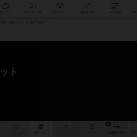
索
新着レビュー
ボードゲーム会
コミュニティ
掲示板一覧
基本・陰謀セット
戦略やコツ
ット
36
リプレイ
日記
戦略
・コツ
ルール
/インスト
掲示板
拡張/関連
作
次