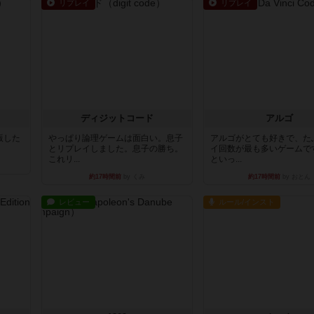
リプレイ
リプレイ
ディジットコード
アルゴ
出版した
やっぱり論理ゲームは面白い。息子
アルゴがとても好きで、た
とリプレイしました。息子の勝ち。
イ回数が最も多いゲームで
これリ...
といっ...
約17時間前
by くみ
約17時間前
by おとん
レビュー
ルール/インスト