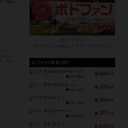
ボドファン
ボードゲームに特化したクラウドファンディング
ぶんプレ
す。なん
アクセス数 急上昇中
スチームローラーズ
686
PT
紹介文なし
2件の投稿
テンプテーション
326
PT
紹介文なし
2件の投稿
アマナイト
300
PT
紹介文なし
1件の投稿
ギャンブラー
257
PT
紹介文なし
2件の投稿
コレクト！
240
PT