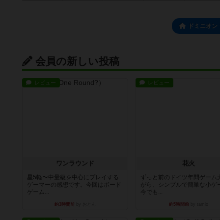
ドミニオン
会員の新しい投稿
レビュー
レビュー
ワンラウンド
花火
星5軽〜中量級を中心にプレイする
ずっと前のドイツ年間ゲーム
ゲーマーの感想です。今回はボード
がら、シンプルで簡単な小ゲ
ゲーム...
今でも...
約3時間前
by おとん
約5時間前
by tamio