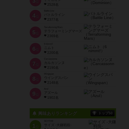
3
位
2528名
Battle Line
4
バトルライン
位
2377名
Terraforming Mars
5
テラフォーミングマーズ
位
2369名
6 nimmt!
6
ニムト
位
2200名
Carcassonne
7
カルカソンヌ
位
2190名
Wingspan
8
ウイングスパン
位
2148名
Azul
9
アズール
位
1902名
興味ありランキング
トップ50
SCYTHE
1
サイズ -大鎌戦役-
位