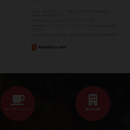
※Apple、Apple のロゴ は、米国および他の国々で登録された
Apple Inc.の商標です。
※App Store は、Apple Inc.のサービスマークです。
※Android は、グーグル インコーポレイテッドの商標または登録商
標です。
※Google Play とそのロゴは、Google Inc.の商標または登録商標で
す。
ボードゲームカフェ
運営者情報