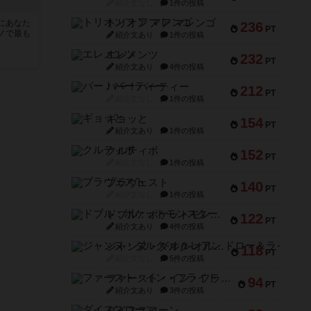
紹介文なし
1件の投稿
トリオンフ ア マレンゴ
にあなた
236
PT
ノで最も
紹介文あり
1件の投稿
エレメンツ
232
PT
紹介文あり
4件の投稿
バー！パーティー
212
PT
紹介文なし
1件の投稿
ギョッと
154
PT
紹介文あり
1件の投稿
クルティボ
152
PT
紹介文なし
1件の投稿
ブラヴェスト
140
PT
紹介文なし
1件の投稿
ドブル：ポケットモンスター
122
PT
紹介文あり
4件の投稿
ジャンヌ・ダルク-オルレアン ドロー＆ライト
118
PT
紹介文なし
5件の投稿
ファースト・イン・フライト
94
PT
紹介文あり
3件の投稿
ダイススローン