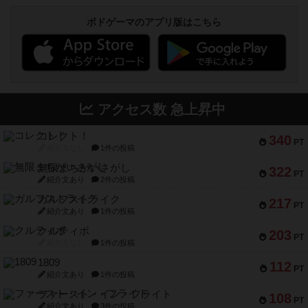
ボドゲーマのアプリ版はこちら
アクセス数 急上昇中
コレクト！
340
PT
紹介文なし
1件の投稿
無限まちがいさがし
322
PT
紹介文あり
2件の投稿
ガルフストライク
217
PT
紹介文あり
1件の投稿
クルティボ
203
PT
紹介文なし
1件の投稿
1809
112
PT
紹介文あり
1件の投稿
ファースト・イン・フライト
108
PT
紹介文あり
3件の投稿