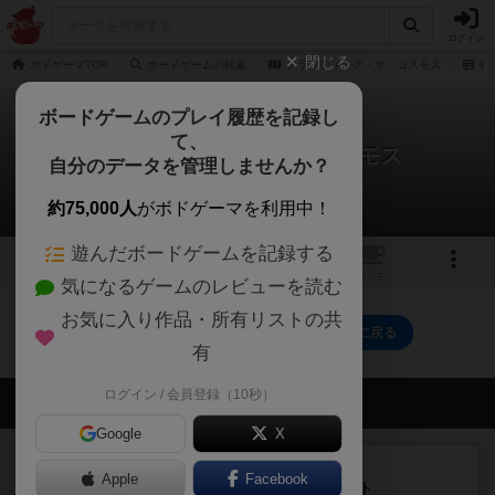
ログイン
閉じる
ボドゲーマTOP
ボードゲームの検索
クラフティング・ザ・コスモス
戦
ボードゲームのプレイ履歴を記録し
て、
クラフティング・ザ・コスモス
自分のデータを管理しませんか？
0件の戦略やコツ
約75,000人
がボドゲーマを利用中！
遊んだボードゲームを記録する
1
1
トップ
画像
動画
レビュー
カフェ
気になるゲームのレビューを読む
お気に入り作品・所有リストの共
クラフティング・ザ・コスモスのトップに戻る
有
ログイン / 会員登録（10秒）
会員の新しい投稿
Google
X
ルール/インスト
画像付き
充実
Apple
Facebook
ノームズ・アット・ナイト