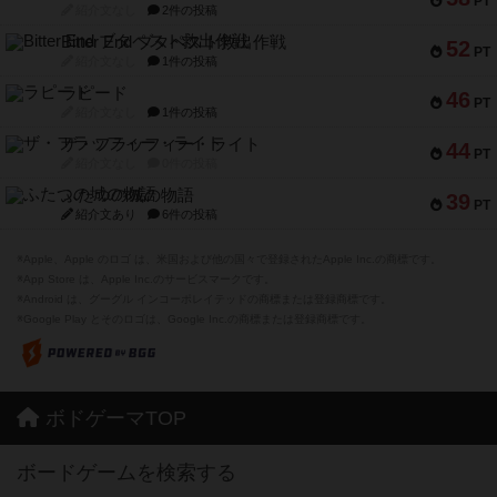
PT
紹介文なし
2件の投稿
Bitter End ブタペスト救出作戦
52
PT
紹介文なし
1件の投稿
ラピード
46
PT
紹介文なし
1件の投稿
ザ・フラッフィー・ライト
44
PT
紹介文なし
0件の投稿
ふたつの城の物語
39
PT
紹介文あり
6件の投稿
※Apple、Apple のロゴ は、米国および他の国々で登録されたApple Inc.の商標です。
※App Store は、Apple Inc.のサービスマークです。
※Android は、グーグル インコーポレイテッドの商標または登録商標です。
※Google Play とそのロゴは、Google Inc.の商標または登録商標です。
ボドゲーマTOP
ボードゲームを検索する