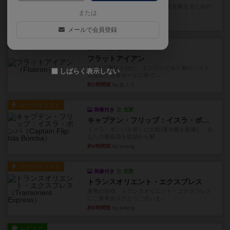
ベネボレンス女王は、忠実な臣民を称えるための
または
祝宴を開こうとしています。...
36分前
by jurong
メールで会員登録
レビュー
画像付き
充実
フラットアイアン
1~2人に限定された、エンジンビルド系のシステ
しばらく表示しない
ム選んだ企業ボードに街で...
約1時間前
by あくり
ルール/インスト
画像付き
充実
キャプテン・フリップ：イスラ・ボンバ
イスラ・ボンバを探しに出航!潜水艦を装備し、あ
なたの乗組員を監獄から解...
約4時間前
by jurong
ルール/インスト
画像付き
充実
トランスオリエント・エクスプレス
乗客の皆様、トランスオリエント・エクスプレス
にご乗車ありがとうございま...
約5時間前
by jurong
レビュー