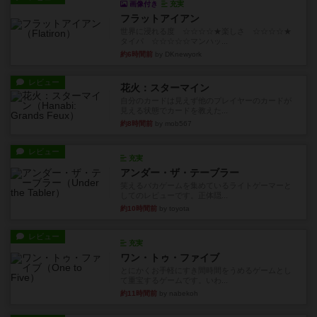
画像付き
充実
フラットアイアン
世界に浸れる度 ☆☆☆☆★楽しさ ☆☆☆☆★
タイパ ☆☆☆☆☆マンハッ...
約6時間前
by DKnewyork
レビュー
花火：スターマイン
自分のカードは見えず他のプレイヤーのカードが
見える状態でカードを教えた...
約8時間前
by mob567
レビュー
充実
アンダー・ザ・テーブラー
笑えるバカゲームを集めているライトゲーマーと
してのレビューです。正体隠...
約10時間前
by toyota
レビュー
充実
ワン・トゥ・ファイブ
とにかくお手軽にすき間時間をうめるゲームとし
て重宝するゲームです。いわ...
約11時間前
by nabekoh