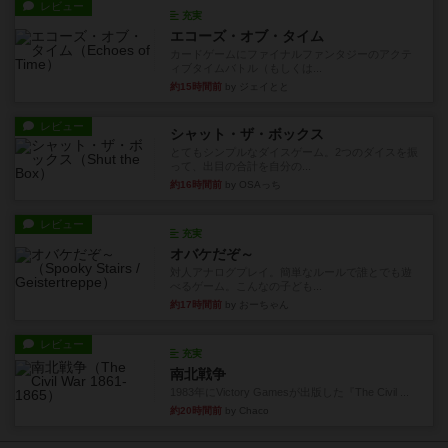
レビュー
充実
エコーズ・オブ・タイム
カードゲームにファイナルファンタジーのアクテ
ィブタイムバトル（もしくは...
約15時間前
by ジェイとと
レビュー
シャット・ザ・ボックス
とてもシンプルなダイスゲーム。2つのダイスを振
って、出目の合計を自分の...
約16時間前
by OSAっち
レビュー
充実
オバケだぞ～
対人アナログプレイ。簡単なルールで誰とでも遊
べるゲーム。こんなの子ども...
約17時間前
by おーちゃん
レビュー
充実
南北戦争
1983年にVictory Gamesが出版した『The Civil ...
約20時間前
by Chaco