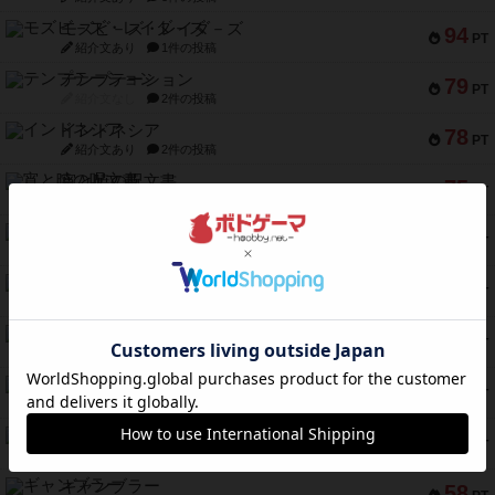
モズビ－ズ・レイダ－ズ
94
PT
紹介文あり
1件の投稿
テンプテーション
79
PT
紹介文なし
2件の投稿
インドネシア
78
PT
紹介文あり
2件の投稿
宵と暁の呪文書
75
PT
紹介文あり
8件の投稿
リスボン・トラム 28
73
PT
紹介文あり
9件の投稿
アマナイト
73
PT
紹介文なし
1件の投稿
ブラヴェスト
66
PT
紹介文なし
1件の投稿
スペクタキュラー
60
PT
紹介文なし
1件の投稿
スモールワールド
59
PT
紹介文あり
13件の投稿
ギャンブラー
58