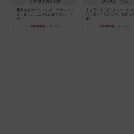
ハゲタカのえじき
ジャスト・ワン
超有名なゲームですが、初めてプレ
まぁ面白かった‼️よくテレビ
イしました。1から15までのカード
バラエティなんかで、お題が
がプ...
ずに...
約14時間前
by みいやん
約14時間前
by みいやん