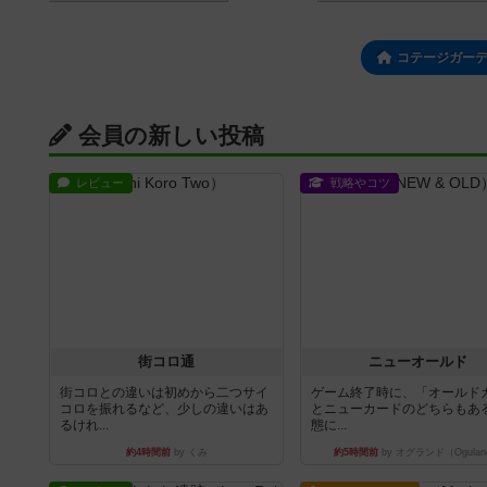
コテージガー
会員の新しい投稿
レビュー
戦略やコツ
街コロ通
ニューオールド
街コロとの違いは初めから二つサイ
ゲーム終了時に、「オールド
コロを振れるなど、少しの違いはあ
とニューカードのどちらもある
るけれ...
態に...
約4時間前
by くみ
約5時間前
by オグランド（Ogulan