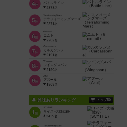
4
バトルライン
位
2378名
Terraforming Mars
5
テラフォーミングマーズ
位
2371名
6 nimmt!
6
ニムト
位
2202名
Carcassonne
7
カルカソンヌ
位
2191名
Wingspan
8
ウイングスパン
位
2150名
Azul
9
アズール
位
1903名
興味ありランキング
トップ50
SCYTHE
1
サイズ -大鎌戦役-
位
2415名
Terraforming Mars