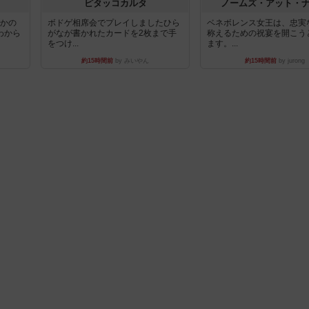
ピタッコカルタ
ノームズ・アット・
とかの
ボドゲ相席会でプレイしましたひら
ベネボレンス女王は、忠実
わから
がなが書かれたカードを2枚まで手
称えるための祝宴を開こう
をつけ...
ます。...
約15時間前
by みいやん
約15時間前
by jurong