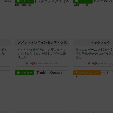
レビュー
レビュー
ュ
メメントオンラインタクティクス
ヘックメック
木箱を
どんどん物量が増えて大変になって
サイコロゲームです1から
大化
いく押し付け合いが楽しいゲーム盛
字と芋虫がかかれたダイス
り上が...
振っ...
約13時間前
by nekomanma222
約14時間前
by みいやん
レビュー
ルール/インスト