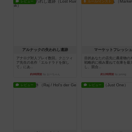
レビュー
ルール/インスト
アルナックの失われし遺跡
マーケットフレッシ
アナログ対人プレイ数回。クニツィ
目的あなたの店先に農産物の
ア先生の名作「エルドラドを探し
戦略的に積み重ねて在庫を最
て」にあ...
し、競合...
約8時間前
by おーちゃん
約12時間前
by jurong
レビュー
レビュー