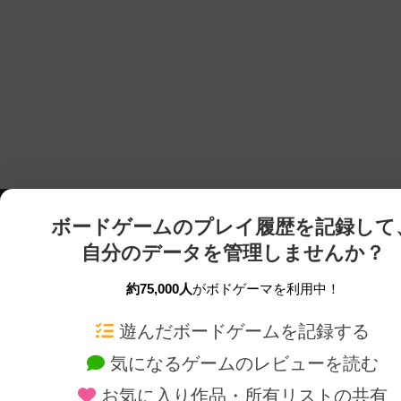
ボードゲームのプレイ履歴を記録して
自分のデータを管理しませんか？
約75,000人
がボドゲーマを利用中！
ボドゲーマTOP
ボードゲーム通販
遊んだボードゲームを記録する
気になるゲームのレビューを読む
ボードゲームを検索する
新作・再入荷情報
お気に入り作品・所有リストの共有
ボードゲームの新着レビュー
定番ボードゲームの通販