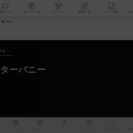
索
新着レビュー
ボードゲーム会
コミュニティ
掲示板一覧
動画
17年～
ターバニー
リプレイ
日記
戦略
・コツ
ルール
/インスト
掲示板
拡張/関連
作
次