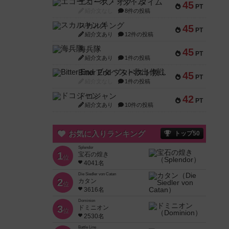
エコーズ・オブ・タイム
45
PT
紹介文なし
8件の投稿
スカルキング
45
PT
紹介文あり
12件の投稿
海兵隊
45
PT
紹介文あり
1件の投稿
Bitter End ブタペスト救出作戦
45
PT
紹介文なし
1件の投稿
ドコジャン
42
PT
紹介文あり
10件の投稿
お気に入りランキング
トップ50
Splendor
1
宝石の煌き
位
4041名
Die Siedler von Catan
2
カタン
位
3616名
Dominion
3
ドミニオン
位
2530名
Battle Line