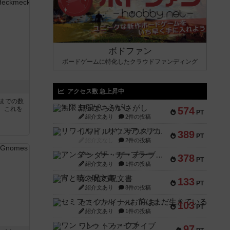
ボドファン
ボードゲームに特化したクラウドファンディング
アクセス数 急上昇中
5までの数
無限まちがいさがし
。これを
574
PT
紹介文あり
2件の投稿
リワイルド：サウスアメリカ
389
PT
紹介文なし
2件の投稿
アンダー・ザ・テーブラー
378
PT
紹介文あり
1件の投稿
宵と暁の呪文書
133
PT
紹介文あり
8件の投稿
セミファイナル ～お前はまだ生きている～
103
PT
紹介文あり
1件の投稿
ワン・トゥ・ファイブ
97