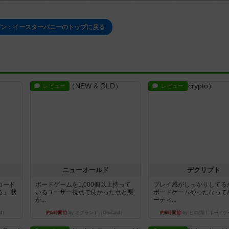
デン：イースターバニーのトップに戻る
レビュー
レビュー
ニューオールド
デクリプト
カード
ボードゲームを1,000個以上持って
プレイ感がしっかりしてる
」 状
いるユーザー視点で良かった点と悪
ボードゲームやったなって
か...
ーティ...
d）
約5時間前
by オグランド（Oguland）
約6時間前
by ヒロ(新！ボードゲ