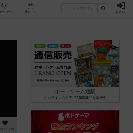
ログイン
カフェ/店舗
人気ボードゲーム
通販ストア
ボードゲーム通販
オンラインストアで7,500商品を販売中
のおすすめ