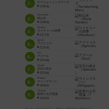
2
テラフォーミングマーズ
位
2395名
Stone Garden
3
枯山水
位
2280名
Viticulture
4
ワイナリーの四季
位
2272名
Agricola
5
アグリコラ
位
2120名
Azul
6
アズール
位
2034名
Splendor
7
宝石の煌き
位
2029名
Wingspan
8
ウイングスパン
位
2006名
7 Wonders
9
世界の七不思議
位
1920名
※Apple、Apple のロゴ は、米国および他の国々で登録された