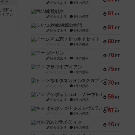
PT
ナイト
紹介文あり
1件の投稿
な臣民を
南北戦争
91
PT
としてい
紹介文あり
1件の投稿
ふたつの城の物語
91
PT
紹介文あり
6件の投稿
ノームズ・アット・ナイト
88
PT
紹介文なし
1件の投稿
マーリン
76
PT
紹介文あり
6件の投稿
フラットアイアン
75
PT
紹介文なし
2件の投稿
トランスオリエント・エクスプレス
70
PT
紹介文なし
1件の投稿
アンブッシュ！：ムーブアウト！
59
PT
紹介文あり
1件の投稿
キャプテン・フリップ：イスラ・ボンバ
51
PT
紹介文なし
2件の投稿
ガルフストライク
46
PT
紹介文あり
1件の投稿