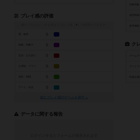
対象年齢
プレイ感の評価
発売時期
トグルスイッチを押すとプレイ感（
※
）の投票ができます
参考価格
0
運・確率
ク
0
戦略・判断力
0
交渉・立ち回り
ゲームデ
0
心理戦・ブラフ
アートワ
0
攻防・戦闘
関連企業
0
アート・外見
似たプレイ感のゲームを探す→
データに関する報告
ログインするとフォームが表示されます