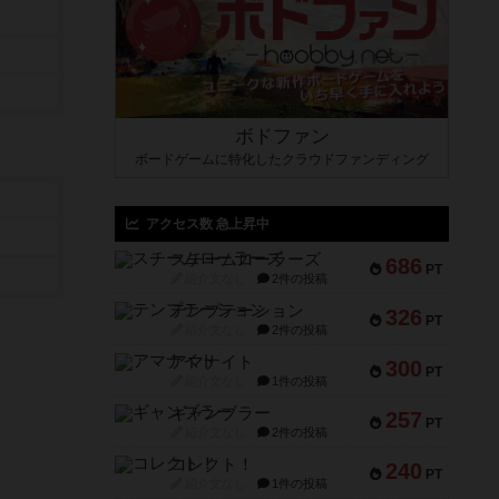
ボドファン
ボードゲームに特化したクラウドファンディング
アクセス数 急上昇中
スチームローラーズ
686
PT
紹介文なし
2件の投稿
テンプテーション
326
PT
紹介文なし
2件の投稿
アマナイト
300
PT
紹介文なし
1件の投稿
ギャンブラー
257
PT
紹介文なし
2件の投稿
コレクト！
240
PT
紹介文なし
1件の投稿