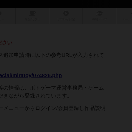
ュー
店舗/
カフェ
リプレイ
日記
戦略
・コツ
ルール
ださい
ス追加申請時に以下の参考URLが入力されて
。
pecial/miratoy/074826.php
等の情報は、ボドゲーマ運営事務局・ゲーム
だきながら登録されています。
ーメニューからログイン/会員登録し作品説明