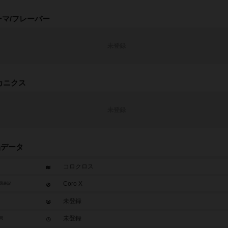
ーマ/フレーバー
未登録
カニクス
未登録
品データ
コロクロス
Coro X
題表記
未登録
未登録
間