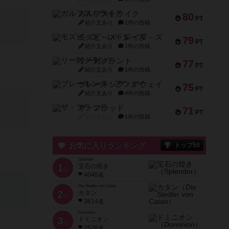
ガルフストライク
80
PT
紹介文あり
1件の投稿
モズビ－ズ・レイダ－ズ
79
PT
紹介文あり
1件の投稿
リー対グラント
77
PT
紹介文あり
1件の投稿
ブレーキング・アウェイ
75
PT
紹介文あり
4件の投稿
ザ・フラッド
71
PT
紹介文なし
1件の投稿
お気に入りランキング
トップ50
Splendor
1
宝石の煌き
位
4040名
Die Siedler von Catan
2
カタン
位
3614名
Dominion
3
ドミニオン
位
2528名