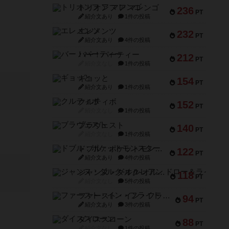
トリオンフ ア マレンゴ
236
PT
紹介文あり
1件の投稿
エレメンツ
232
PT
紹介文あり
4件の投稿
バー！パーティー
212
PT
紹介文なし
1件の投稿
ギョッと
154
PT
紹介文あり
1件の投稿
クルティボ
152
PT
紹介文なし
1件の投稿
ブラヴェスト
140
PT
紹介文なし
1件の投稿
ドブル：ポケットモンスター
122
PT
紹介文あり
4件の投稿
ジャンヌ・ダルク-オルレアン ドロー＆ライト
118
PT
紹介文なし
5件の投稿
ファースト・イン・フライト
94
PT
紹介文あり
3件の投稿
ダイススローン
88
PT
紹介文なし
1件の投稿