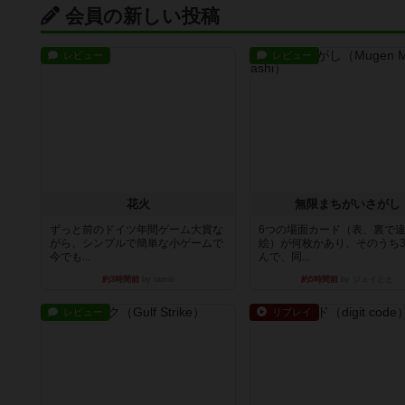
会員の新しい投稿
レビュー
レビュー
花火
無限まちがいさがし
ずっと前のドイツ年間ゲーム大賞な
6つの場面カード（表、裏で
がら、シンプルで簡単な小ゲームで
絵）が何枚かあり、そのうち
今でも...
んで、同...
約3時間前
by tamio
約5時間前
by ジェイとと
レビュー
リプレイ