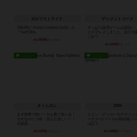
ガルフストライク
ディジットコード
1983年にVictory Gamesが出版した
やっぱり論理ゲームは面白い
『Gulf Strik...
とリプレイしました。息子の
これリ...
約13時間前
by Chaco
約14時間前
by くみ
レビュー
レビュー
タイムボム
1809
まず簡単で軽い！大人数で遊べる！
ケビン・ザッカーがデザイン
それなのに小箱！何より楽しい！！
ヘクス=２マイルの戦役級シ
正体隠...
は以下...
約14時間前
by あまる
約14時間前
by Chaco