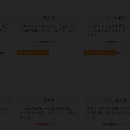
アルゴ
タイムボム
。息子
アルゴがとても好きで、たぶんプレ
僕はホントに嘘が下手なよ
勝ち。
イ回数が最も多いゲームです。なん
ぐバレますみんなホント、
といっ...
ですよ...
約14時間前
by おとん
約14時間前
by あまる
ルール/インスト
ルール/インスト
クマタ
ベラ・ビスタ
した１
ゲームの目的ゲーム終了時にあなた
概要と目的小さな町ベラビ
リーズ
のクランの見えているドミノで最も
風光明媚な公園と曲がりく
多くの...
が広が...
約15時間前
by jurong
約15時間前
by jurong