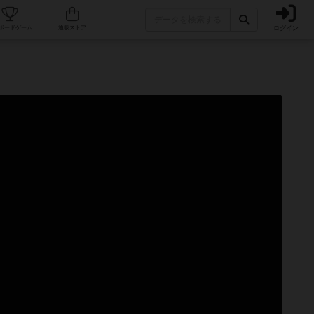
ログイン
カフェ/店舗
人気ボードゲーム
通販ストア