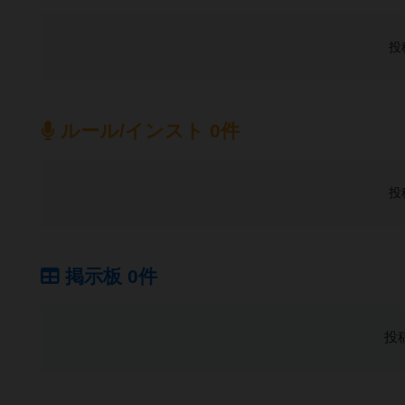
投
ルール/インスト 0件
投
掲示板 0件
投