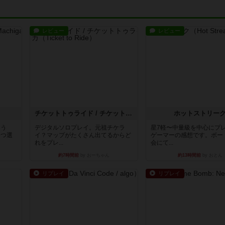
レビュー
レビュー
チケットトゥライド / チケットトゥライドアメリカ
ホットストリー
違う
デジタルソロプレイ。元祖チケラ
星7軽〜中量級を中心にプ
3つ選
イ？マップがたくさん出てるからど
ゲーマーの感想です。ボー
れをプレ...
会にて...
約7時間前
by おーちゃん
約13時間前
by おとん
リプレイ
リプレイ