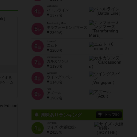
Battle Line
4
バトルライン
位
2377名
Terraforming Mars
5
テラフォーミングマーズ
位
2369名
6 nimmt!
6
ニムト
位
2200名
Carcassonne
7
カルカソンヌ
位
2190名
ク
Wingspan
8
ウイングスパン
レイする
位
ドゲーム
2148名
Azul
9
アズール
位
1902名
興味ありランキング
トップ50
SCYTHE
1
サイズ -大鎌戦役-
位
2415名