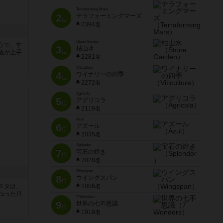
Terraforming Mars
2
テラフォーミングマーズ
位
2394名
Stone Garden
うで、す
3
枯山水
位
嘘が上手
2281名
Viticulture
4
ワイナリーの四季
位
2272名
Agricola
5
アグリコラ
位
2119名
Azul
6
アズール
位
2035名
Splendor
7
宝石の煌き
位
2028名
Wingspan
8
ウイングスパン
位
スタは、
2006名
ねった川
7 Wonders
9
世界の七不思議
位
1919名