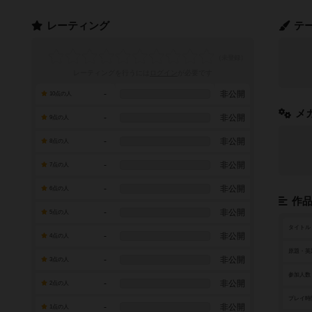
レーティング
テ
レーティングを行うには
ログイン
が必要です
-
非公開
10点の人
メ
-
非公開
9点の人
-
非公開
8点の人
-
非公開
7点の人
-
非公開
6点の人
作
-
非公開
5点の人
タイトル
-
非公開
4点の人
原題・英
-
非公開
3点の人
参加人数
-
非公開
2点の人
プレイ時
-
非公開
1点の人