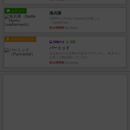
レビュー
海兵隊
1988年にVictory Gamesが出版した
『Leathernec...
約16時間前
by Chaco
ルール/インスト
画像付き
充実
パーミッド
おばあちゃんは猫が大好きです!しかし、あまりに
も多くの猫を飼っているた...
約16時間前
by jurong