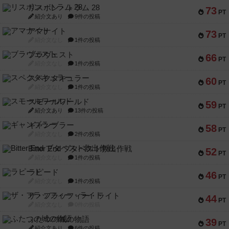
リスボン・トラム 28
73
PT
紹介文あり
9件の投稿
アマナイト
73
PT
紹介文なし
1件の投稿
ブラヴェスト
66
PT
紹介文なし
1件の投稿
スペクタキュラー
60
PT
紹介文なし
1件の投稿
スモールワールド
59
PT
紹介文あり
13件の投稿
ギャンブラー
58
PT
紹介文なし
2件の投稿
Bitter End ブタペスト救出作戦
52
PT
紹介文なし
1件の投稿
ラピード
46
PT
紹介文なし
1件の投稿
ザ・フラッフィー・ライト
44
PT
紹介文なし
0件の投稿
ふたつの城の物語
39
PT
紹介文あり
6件の投稿