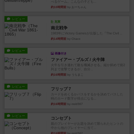
べるゲーム。こんなの子ども...
約10時間前
by おーちゃん
レビュー
充実
南北戦争
1983年にVictory Gamesが出版した『The Civil ...
約14時間前
by Chaco
レビュー
画像付き
ファイアー・ブルズ / 火牛陣
火牛を引き連れて敵を殲滅させる。縦か斜めで前2
列まで攻撃できるが、自分...
約16時間前
by うらまこ
レビュー
フリップ７
カードをめくるかパスをするかを決めてパスした
時のカード数字が得点になる...
約16時間前
by mob567
レビュー
コンセプト
親のプレイヤーがお題を決めて限られたヒントの
中から他のプレイヤーに当て...
約16時間前
by mob567