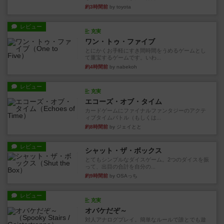
約3時間前
by toyota
レビュー
充実
ワン・トゥ・ファイブ
とにかくお手軽にすき間時間をうめるゲームとし
て重宝するゲームです。いわ...
約4時間前
by nabekoh
レビュー
充実
エコーズ・オブ・タイム
カードゲームにファイナルファンタジーのアクテ
ィブタイムバトル（もしくは...
約8時間前
by ジェイとと
レビュー
シャット・ザ・ボックス
とてもシンプルなダイスゲーム。2つのダイスを振
って、出目の合計を自分の...
約9時間前
by OSAっち
レビュー
充実
オバケだぞ～
対人アナログプレイ。簡単なルールで誰とでも遊