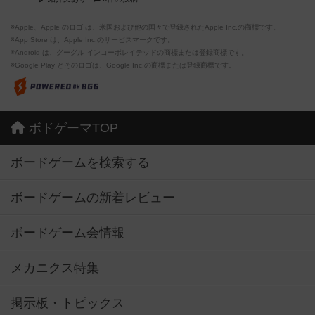
※Apple、Apple のロゴ は、米国および他の国々で登録されたApple Inc.の商標です。
※App Store は、Apple Inc.のサービスマークです。
※Android は、グーグル インコーポレイテッドの商標または登録商標です。
※Google Play とそのロゴは、Google Inc.の商標または登録商標です。
ボドゲーマTOP
ボードゲームを検索する
ボードゲームの新着レビュー
ボードゲーム会情報
メカニクス特集
掲示板・トピックス