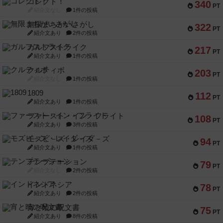
コレクト！
340
PT
紹介文なし
1件の投稿
無限まちがいさがし
322
PT
紹介文あり
2件の投稿
ガルフストライク
217
PT
紹介文あり
1件の投稿
クルティボ
203
PT
紹介文なし
1件の投稿
1809
112
PT
紹介文あり
1件の投稿
ファースト・イン・フライト
108
PT
紹介文あり
3件の投稿
モズビ－ズ・レイダ－ズ
94
PT
紹介文あり
1件の投稿
テンプテーション
79
PT
紹介文なし
2件の投稿
インドネシア
78
PT
紹介文あり
2件の投稿
宵と暁の呪文書
75
PT
紹介文あり
8件の投稿