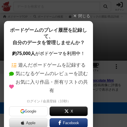
ログイン
閉じる
ボドゲーマTOP
ボードゲームの検索
チョコミントリックの通販/商品詳細
ボードゲームのプレイ履歴を記録し
て、
チョコミントリック
自分のデータを管理しませんか？
1件の画像
約75,000人
がボドゲーマを利用中！
遊んだボードゲームを記録する
1
3
トップ
画像
動画
レビュー
カフェ
気になるゲームのレビューを読む
ボドゲーマにログインすると、
「チョコミントリック（Chocolate Mint
お気に入り作品・所有リストの共
Trick）」
の画像をアップロード出来たり、他のユーザーの投稿画像に評価を
付けることができます。また、トップ6の画像は様々なページで表示されま
有
す。
ログイン / 会員登録（10秒）
トップに表示される画像
Google
X
yuya
Apple
Facebook