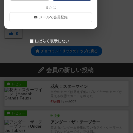
または
メールで会員登録
0
しばらく表示しない
チョコミントリックのトップに戻る
会員の新しい投稿
レビュー
花火：スターマイン
自分のカードは見えず他のプレイヤーのカードが
見える状態でカードを教えた...
43分前
by mob567
レビュー
充実
アンダー・ザ・テーブラー
笑えるバカゲームを集めているライトゲーマーと
してのレビューです。正体隠...