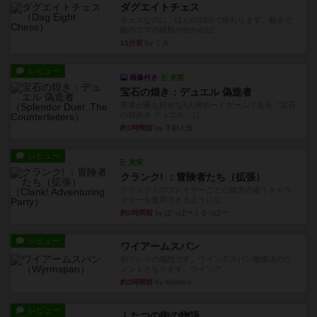
ダグエイトチェス
チェスなのに、ほんの10分で終わります。動きで
敵のコマの種類が分かれば...
11分前
by くみ
レビュー
画像付き
充実
宝石の煌き：デュエル 偽造者
筆者が最も好きな2人用ボードゲームである『宝石
の煌めき デュエル』に、...
約1時間前
by 手動人形
レビュー
充実
クランク! ：冒険者たち（拡張）
クランク！のプレイヤーごとに能力の違うキャラ
クターを使用できるようにな...
約2時間前
by ぽっぽーくるっぽー
レビュー
ワイアームスパン
初プレイの感想です。ウイングスパン履修済のコ
メントとなります。ウイング...
約3時間前
by daisdice
レビュー
ふたつの街の物語