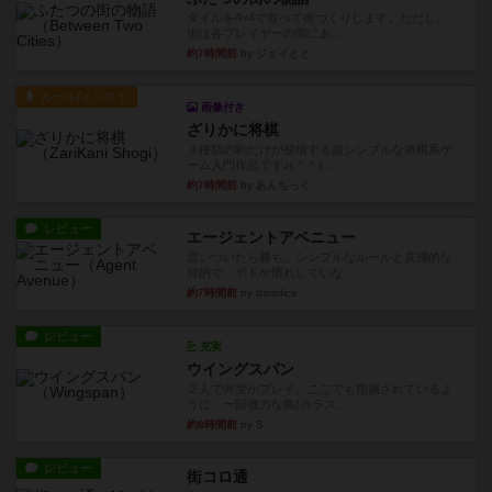
タイルを4×4で並べて街づくりします。ただし、
街は各プレイヤーの間にあ...
約7時間前
by ジェイとと
ルール/インスト
画像付き
ざりかに将棋
３種類の駒だけが登場する超シンプルな将棋系ゲ
ーム入門作品です♪(＾＾)...
約7時間前
by あんちっく
レビュー
エージェントアベニュー
追いついたら勝ち。シンプルなルールと直感的な
目的で、ボドゲ慣れしていな...
約7時間前
by daisdice
レビュー
充実
ウイングスパン
２人で何度かプレイ。ここでも指摘されているよ
うに、一部強力な鳥(カラス...
約8時間前
by S
レビュー
街コロ通