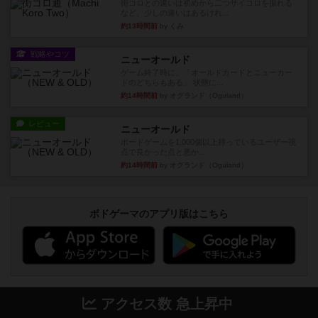
街コロとの違いは初めから二つサイコロを振れる
など、少しの違いはあるけれ...
約13時間前
by くみ
戦略やコツ
ニューオールド
ゲーム終了時に、「オールドカードとニューカー
ドのどちらもある」 状態に...
約14時間前
by オグランド（Oguland）
レビュー
ニューオールド
ボードゲームを1,000個以上持っているユーザー視
点で良かった点と悪か...
約14時間前
by オグランド（Oguland）
ボドゲーマのアプリ版はこちら
アクセス数 急上昇中