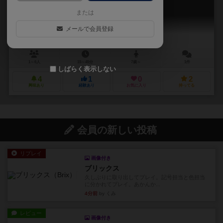
Carom Mini Golf
または
メールで会員登録
1～6人
15～45分
7歳～
1件
しばらく表示しない
4
1
0
2
興味あり
経験あり
お気に入り
持ってる
会員の新しい投稿
リプレイ
画像付き
ブリックス
久しぶりに取り出してプレイ。記号担当と色担当
に分かれてプレイ。あかんか...
4分前
by くみ
レビュー
画像付き