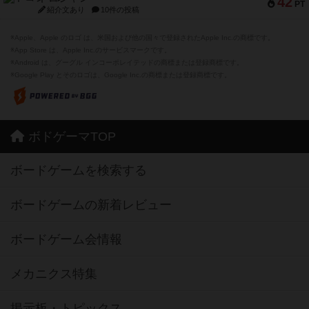
42
PT
紹介文あり
10件の投稿
※Apple、Apple のロゴ は、米国および他の国々で登録されたApple Inc.の商標です。
※App Store は、Apple Inc.のサービスマークです。
※Android は、グーグル インコーポレイテッドの商標または登録商標です。
※Google Play とそのロゴは、Google Inc.の商標または登録商標です。
ボドゲーマTOP
ボードゲームを検索する
ボードゲームの新着レビュー
ボードゲーム会情報
メカニクス特集
掲示板・トピックス