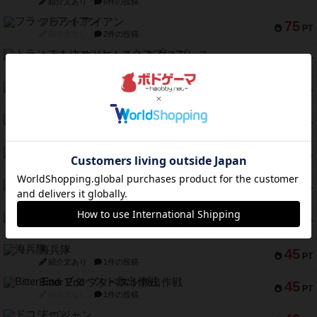
紹介文あり
6件の投稿
フラットアイアン
75
PT
紹介文なし
2件の投稿
トランスオリエント・エクスプレス
70
PT
紹介文なし
1件の投稿
アンブッシュ！：ムーブアウト！
59
PT
紹介文あり
1件の投稿
キャプテン・フリップ：イスラ・ボンバ
51
PT
紹介文なし
2件の投稿
ガルフストライク
46
PT
紹介文あり
1件の投稿
エコーズ・オブ・タイム
45
PT
紹介文なし
8件の投稿
スカルキング
45
PT
紹介文あり
12件の投稿
海兵隊
45
PT
紹介文あり
1件の投稿
Bitter End ブタペスト救出作戦
45
PT
紹介文なし
1件の投稿
ドコジャン