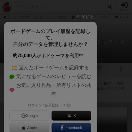
ログイン
閉じる
ボドゲーマTOP
ボードゲームの検索
キャロム・ミニ・ゴルフ
キャロム
ボードゲームのプレイ履歴を記録し
て、
キャロム・ミニ・ゴルフ：ダイナミック・イ
自分のデータを管理しませんか？
クスパンション（拡張）
拡張/関連作品 1件
約75,000人
がボドゲーマを利用中！
遊んだボードゲームを記録する
1
トップ
画像
動画
レビュー
カフェ
気になるゲームのレビューを読む
キャロム・ミニ・ゴルフ：ダイナミック・イクスパンション（拡張）に紐付
お気に入り作品・所有リストの共
いているボードゲーム一覧です。拡張版・続編・リメイク版などの同じシリ
ーズを中心に、関連性の強い作品をまとめています。
有
ログイン / 会員登録（10秒）
Google
X
Apple
Facebook
キャロム・ミニ・ゴルフ