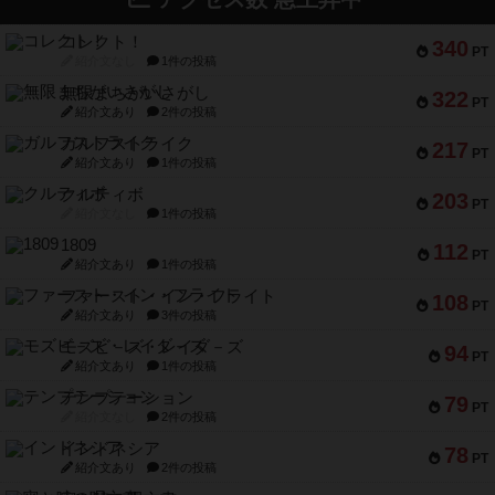
コレクト！
340
PT
紹介文なし
1件の投稿
無限まちがいさがし
322
PT
紹介文あり
2件の投稿
ガルフストライク
217
PT
紹介文あり
1件の投稿
クルティボ
203
PT
紹介文なし
1件の投稿
1809
112
PT
紹介文あり
1件の投稿
ファースト・イン・フライト
108
PT
紹介文あり
3件の投稿
モズビ－ズ・レイダ－ズ
94
PT
紹介文あり
1件の投稿
テンプテーション
79
PT
紹介文なし
2件の投稿
インドネシア
78
PT
紹介文あり
2件の投稿