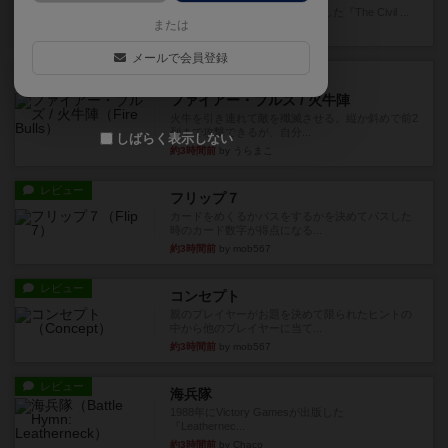
1983年にVictory Gamesが出版した『The Civil ...
または
約1時間前
by Chaco
メールで会員登録
レビュー
画像付き
ファイアー・ブルズ / 火牛陣
火牛を引き連れて敵を殲滅させる。縦か斜めで前2
列まで攻撃できるが、自分...
しばらく表示しない
約3時間前
by うらまこ
レビュー
フリップ７
カードをめくるかパスをするかを決めてパスした
時のカード数字が得点になる...
約3時間前
by mob567
レビュー
コンセプト
親のプレイヤーがお題を決めて限られたヒントの
中から他のプレイヤーに当て...
約3時間前
by mob567
レビュー
海兵隊
1988年にVictory Gamesが出版した
『Leathernec...
約3時間前
by Chaco