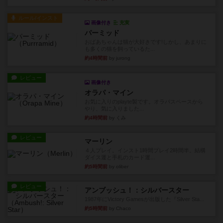
ルール/インスト
画像付き
充実
パーミッド
おばあちゃんは猫が大好きです!しかし、あまりに
も多くの猫を飼っているた...
約4時間前
by jurong
レビュー
画像付き
オラパ・マイン
お気に入りのplayte製です。オラパスペースから
やり、気に入りました...
約4時間前
by くみ
レビュー
マーリン
４人プレイ。インスト1時間プレイ2時間半。結構
ダイス運と手札のカード運...
約5時間前
by oliber
レビュー
アンブッシュ！：シルバースター
1987年にVictory Gamesが出版した『Silver Sta...
約5時間前
by Chaco