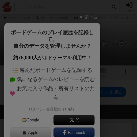
ログイン
閉じる
ボドゲーマTOP
ボードゲームの検索
キャニオン拡張セット： グランドキャニ
ボードゲームのプレイ履歴を記録し
て、
キャニオン拡張セット： グランドキャニオン
自分のデータを管理しませんか？
0件のレビュー
約75,000人
がボドゲーマを利用中！
遊んだボードゲームを記録する
2
トップ
画像
動画
レビュー
カフェ
気になるゲームのレビューを読む
お気に入り作品・所有リストの共
キャニオン拡張セット： グランドキャニオン のトップに戻る
有
ログイン / 会員登録（10秒）
会員の新しい投稿
Google
X
レビュー
充実
Apple
Facebook
南北戦争