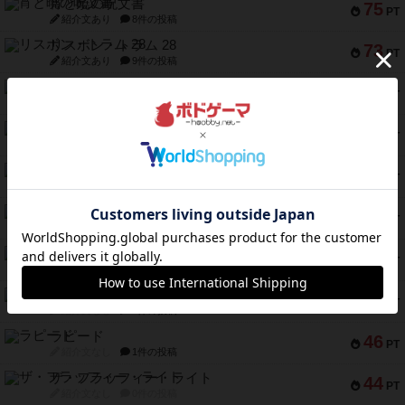
宵と暁の呪文書
75
PT
紹介文あり
8件の投稿
リスボン・トラム 28
73
PT
紹介文あり
9件の投稿
アマナイト
73
PT
紹介文なし
1件の投稿
ブラヴェスト
66
PT
紹介文なし
1件の投稿
スペクタキュラー
60
PT
紹介文なし
1件の投稿
スモールワールド
59
PT
紹介文あり
13件の投稿
ギャンブラー
58
PT
紹介文なし
2件の投稿
Bitter End ブタペスト救出作戦
52
PT
紹介文なし
1件の投稿
ラピード
46
PT
紹介文なし
1件の投稿
ザ・フラッフィー・ライト
44
PT
紹介文なし
0件の投稿