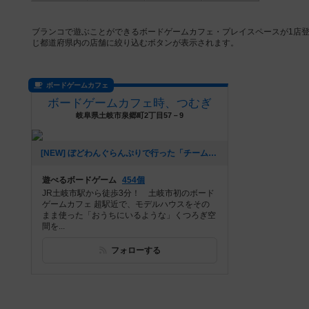
ブランコで遊ぶことができるボードゲームカフェ・プレイスペースが1店
じ都道府県内の店舗に絞り込むボタンが表示されます。
ボードゲームカフェ
ボードゲームカフェ時、つむぎ
岐阜県土岐市泉郷町2丁目57－9
[NEW] ぼどわんぐらんぷりで行った「チーム戦宝石の煌めき」のルールについて（2026年07月11日 16時35分）
遊べるボードゲーム
454個
JR土岐市駅から徒歩3分！ 土岐市初のボード
ゲームカフェ 超駅近で、モデルハウスをその
まま使った「おうちにいるような」くつろぎ空
間を...
フォローする