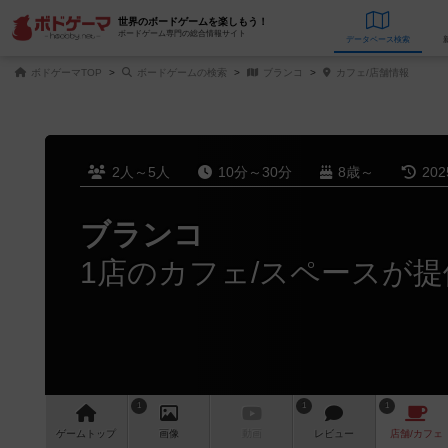
世界のボードゲームを楽しもう！
ボードゲーム専門の総合情報サイト
データベース
検
ボドゲーマTOP
ボードゲームの検索
ブランコ
カフェ/店舗情報
2人～5人
10分～30分
8歳～
20
ブランコ
1店のカフェ/スペースが提
1
1
1
ゲーム
トップ
画像
動画
レビュー
店舗/
カフェ