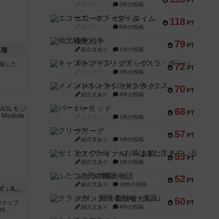
PT
紹介文なし
2件の投稿
エコーズ・オブ・タイム
118
PT
紹介文なし
8件の投稿
南北戦争
79
PT
工場
紹介文あり
1件の投稿
キャプテン・フリップ：イスラ・ボンバ
が出版した
72
PT
紹介文なし
2件の投稿
メメントオンラインタクティクス
70
PT
紹介文あり
4件の投稿
パーミッド
68
PT
紹介文なし
1件の投稿
クリーグ
57
PT
紹介文あり
1件の投稿
セミファイナル ～お前はまだ生きている～
53
PT
紹介文あり
1件の投稿
ふたつの街の物語
52
PT
紹介文あり
18件の投稿
ドゥームド・バタリオンズ：ASLモジュール11
クランク! ：冒険者たち（拡張）
50
追加マップ
PT
紹介文あり
4件の投稿
..