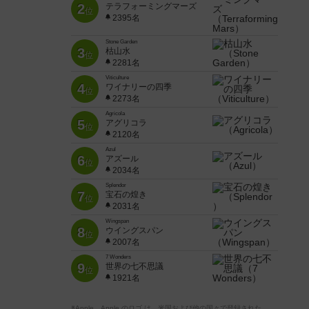
2
テラフォーミングマーズ
位
2395名
Stone Garden
3
枯山水
位
2281名
Viticulture
4
ワイナリーの四季
位
2273名
Agricola
5
アグリコラ
位
2120名
Azul
6
アズール
位
2034名
Splendor
7
宝石の煌き
位
2031名
Wingspan
8
ウイングスパン
位
2007名
7 Wonders
9
世界の七不思議
位
1921名
※Apple、Apple のロゴ は、米国および他の国々で登録された