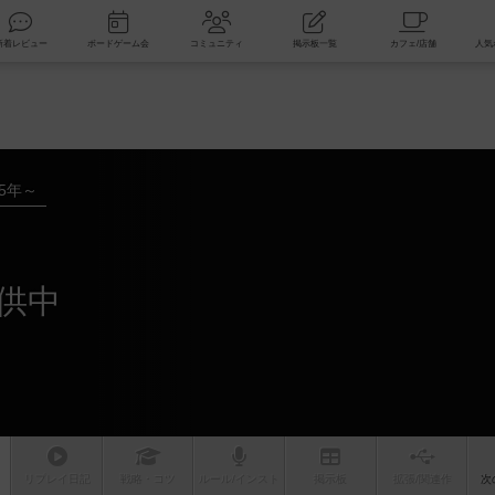
索
新着レビュー
ボードゲーム会
コミュニティ
掲示板一覧
25年～
供中
リプレイ
日記
戦略
・コツ
ルール
/インスト
掲示板
拡張/関連
作
次