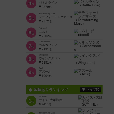
4
バトルライン
位
2379名
Terraforming Mars
5
テラフォーミングマーズ
位
2372名
6 nimmt!
6
ニムト
位
2202名
Carcassonne
7
カルカソンヌ
位
2191名
Wingspan
8
ウイングスパン
位
2151名
Azul
9
アズール
位
1904名
興味ありランキング
トップ50
SCYTHE
1
サイズ -大鎌戦役-
位
2416名
Terraforming Mars