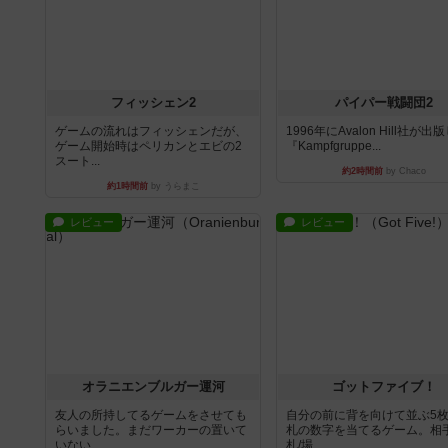
フィッシェン2
パイパー戦闘団2
ゲームの流れはフィッシェンだが、
1996年にAvalon Hill社が出
ゲーム開始時はペリカンとエビの2
『Kampfgruppe...
スート...
約2時間前
by Chaco
約1時間前
by うらまこ
レビュー
レビュー
オラニエンブルガー運河
ゴットファイブ！
友人の所持してるゲームをさせても
自分の前に背を向けて並ぶ5
らいました。まだワーカーの置いて
札の数字を当てるゲーム。相
いない...
札/場...