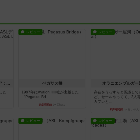
レビュー
レビュー
ストリート・オブ・ファイア：ASLデラックスモジュール1
ペガサス橋
オラニエンブルガー
版した
1997年にAvalon Hill社が出版した
存在をうっすらと認識して
『Pegasus Bri...
ど、セールやってて、2人
カプレと...
約1時間前
by Chaco
約1時間前
by みいやん
レビュー
レビュー