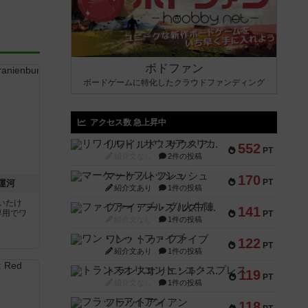
ボドファン
ボードゲームに特化したクラウドファンディング
アクセス数 急上昇中
リワイルド：サウスアメリカ
552
PT
紹介文なし
2件の投稿
マーケットフレッシュ
170
PT
運河
紹介文あり
1件の投稿
いたけ
ファイアー・ブルズ / 火牛陣
141
専用でワ
PT
紹介文なし
1件の投稿
ワン・トゥ・ファイブ
122
PT
紹介文あり
1件の投稿
トランスオリエント・エクスプレス
119
PT
紹介文なし
1件の投稿
フラットアイアン
118