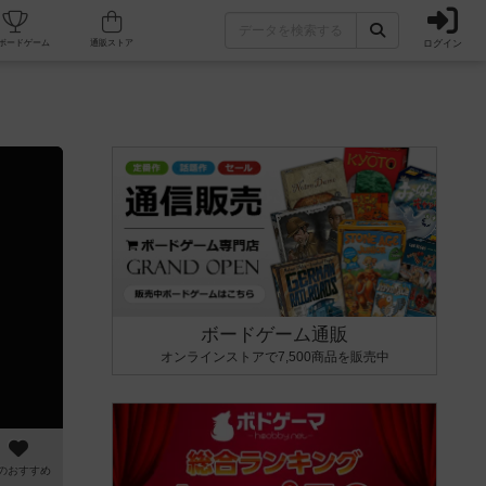
ログイン
カフェ/店舗
人気ボードゲーム
通販ストア
ボードゲーム通販
オンラインストアで7,500商品を販売中
のおすすめ