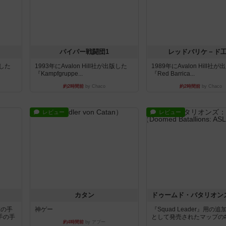
パイパー戦闘団1
レッドバリケ－ド
版した
1993年にAvalon Hill社が出版した
1989年にAvalon Hill社
『Kampfgruppe...
『Red Barrica...
約2時間前
by Chaco
約2時間前
by Chaco
レビュー
レビュー
カタン
枚の手
神ゲー
『Squad Leader』用の
手の手
として発売されたマップの#9.
約4時間前
by アプー