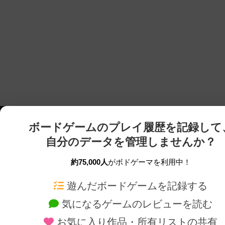
ボードゲームのプレイ履歴を記録して
自分のデータを管理しませんか？
約75,000人
がボドゲーマを利用中！
ボドゲーマTOP
ボードゲーム通販
遊んだボードゲームを記録する
気になるゲームのレビューを読む
ボードゲームを検索する
新作・再入荷情報
お気に入り作品・所有リストの共有
ボードゲームの新着レビュー
定番ボードゲームの通販