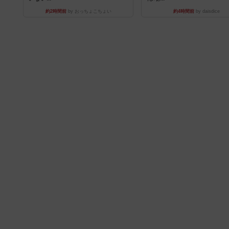
約2時間前
by おっちょこちょい
約4時間前
by daisdice