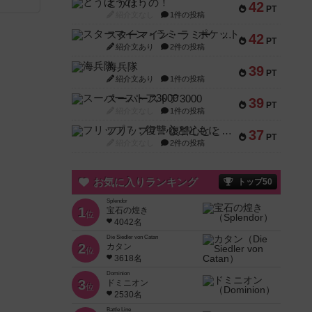
とうほうの！
42
PT
紹介文なし
1件の投稿
スターマイン・ラミー ポケット
42
PT
紹介文あり
2件の投稿
海兵隊
39
PT
紹介文あり
1件の投稿
スーパーストア3000
39
PT
紹介文なし
1件の投稿
フリップ７：復讐心とともに
37
PT
紹介文なし
2件の投稿
お気に入りランキング
トップ50
Splendor
1
宝石の煌き
位
4042名
Die Siedler von Catan
2
カタン
位
3618名
Dominion
3
ドミニオン
位
2530名
Battle Line