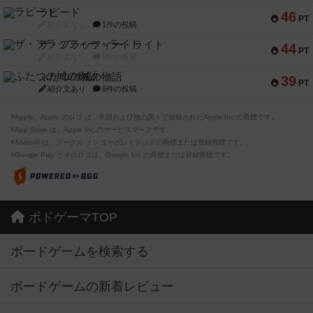
ラピード
46
PT
紹介文なし
1件の投稿
ザ・フラッフィー・ライト
44
PT
紹介文なし
0件の投稿
ふたつの城の物語
39
PT
紹介文あり
6件の投稿
※Apple、Apple のロゴ は、米国および他の国々で登録されたApple Inc.の商標です。
※App Store は、Apple Inc.のサービスマークです。
※Android は、グーグル インコーポレイテッドの商標または登録商標です。
※Google Play とそのロゴは、Google Inc.の商標または登録商標です。
ボドゲーマTOP
ボードゲームを検索する
ボードゲームの新着レビュー