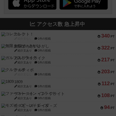
アクセス数 急上昇中
コレクト！
340
PT
紹介文なし
1件の投稿
無限まちがいさがし
322
PT
紹介文あり
2件の投稿
ガルフストライク
217
PT
紹介文あり
1件の投稿
クルティボ
203
PT
紹介文なし
1件の投稿
1809
112
PT
紹介文あり
1件の投稿
ファースト・イン・フライト
108
PT
紹介文あり
3件の投稿
モズビ－ズ・レイダ－ズ
94
PT
紹介文あり
1件の投稿