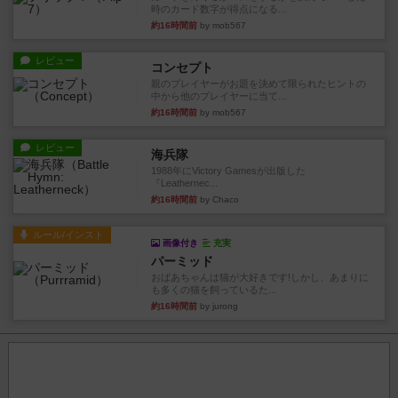
時のカード数字が得点になる...
約16時間前
by mob567
レビュー
コンセプト
親のプレイヤーがお題を決めて限られたヒントの
中から他のプレイヤーに当て...
約16時間前
by mob567
レビュー
海兵隊
1988年にVictory Gamesが出版した
『Leathernec...
約16時間前
by Chaco
ルール/インスト
画像付き
充実
パーミッド
おばあちゃんは猫が大好きです!しかし、あまりに
も多くの猫を飼っているた...
約16時間前
by jurong