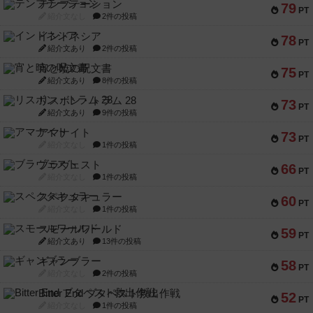
テンプテーション
79
PT
紹介文なし
2件の投稿
インドネシア
78
PT
紹介文あり
2件の投稿
宵と暁の呪文書
75
PT
紹介文あり
8件の投稿
リスボン・トラム 28
73
PT
紹介文あり
9件の投稿
アマナイト
73
PT
紹介文なし
1件の投稿
ブラヴェスト
66
PT
紹介文なし
1件の投稿
スペクタキュラー
60
PT
紹介文なし
1件の投稿
スモールワールド
59
PT
紹介文あり
13件の投稿
ギャンブラー
58
PT
紹介文なし
2件の投稿
Bitter End ブタペスト救出作戦
52
PT
紹介文なし
1件の投稿