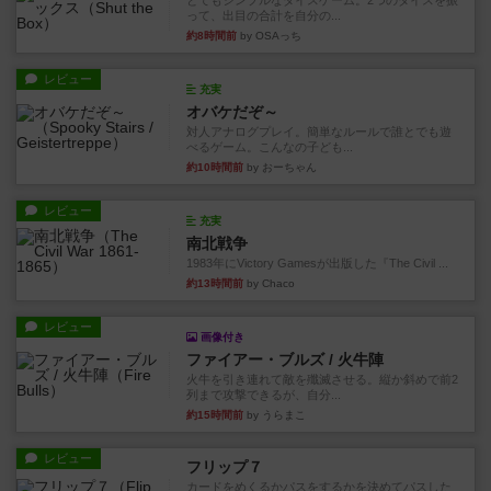
とてもシンプルなダイスゲーム。2つのダイスを振
って、出目の合計を自分の...
約8時間前
by OSAっち
レビュー
充実
オバケだぞ～
対人アナログプレイ。簡単なルールで誰とでも遊
べるゲーム。こんなの子ども...
約10時間前
by おーちゃん
レビュー
充実
南北戦争
1983年にVictory Gamesが出版した『The Civil ...
約13時間前
by Chaco
レビュー
画像付き
ファイアー・ブルズ / 火牛陣
火牛を引き連れて敵を殲滅させる。縦か斜めで前2
列まで攻撃できるが、自分...
約15時間前
by うらまこ
レビュー
フリップ７
カードをめくるかパスをするかを決めてパスした