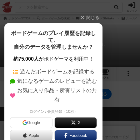
ログイン
閉じる
ボドゲーマTOP
ボードゲームの検索
ベストフレンドShiitake.
ルール/
ボードゲームのプレイ履歴を記録し
て、
ベストフレンドShiitake.
自分のデータを管理しませんか？
0件のルール/インスト
約75,000人
がボドゲーマを利用中！
遊んだボードゲームを記録する
3
トップ
画像
動画
レビュー
カフェ
気になるゲームのレビューを読む
お気に入り作品・所有リストの共
ベストフレンドShiitake.のトップに戻る
有
ログイン / 会員登録（10秒）
会員の新しい投稿
Google
X
レビュー
花火：スターマイン
Apple
Facebook
自分のカードは見えず他のプレイヤーのカードが