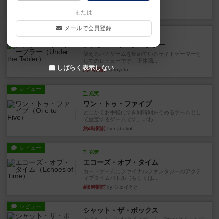
見える状態でカードを教えた...
26分前
by mob567
または
メールで会員登録
レビュー
充実
アンダー・ザ・テーブラー
笑えるバカゲームを集めているライトゲーマーと
してのレビューです。正体隠...
しばらく表示しない
約3時間前
by toyota
レビュー
充実
ワン・トゥ・ファイブ
とにかくお手軽にすき間時間をうめるゲームとし
て重宝するゲームです。いわ...
約4時間前
by nabekoh
レビュー
充実
エコーズ・オブ・タイム
カードゲームにファイナルファンタジーのアクテ
ィブタイムバトル（もしくは...
約8時間前
by ジェイとと
レビュー
シャット・ザ・ボックス