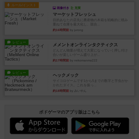
ルール/インスト
画像付き
充実
マーケットフレッシュ
目的あなたの店先に農産物の木箱を戦略的に積み
重ねて在庫を最大化し、競合...
約16時間前
by jurong
レビュー
メメントオンラインタクティクス
どんどん物量が増えて大変になっていく押し付け
合いが楽しいゲーム盛り上が...
約17時間前
by nekomanma222
レビュー
ヘックメック
サイコロゲームです1から5までの数字と芋虫がか
かれたダイス。これを振っ...
約18時間前
by みいやん
ボドゲーマのアプリ版はこちら