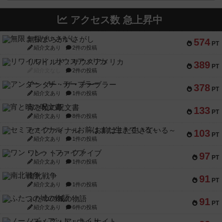
アクセス数 急上昇中
無限まちがいさがし
574
PT
紹介文あり
2件の投稿
リワイルド：サウスアメリカ
389
PT
紹介文なし
2件の投稿
アンダー・ザ・テーブラー
378
PT
紹介文あり
1件の投稿
宵と暁の呪文書
133
PT
紹介文あり
8件の投稿
セミファイナル ～お前はまだ生きている～
103
PT
紹介文あり
1件の投稿
ワン・トゥ・ファイブ
97
PT
紹介文あり
1件の投稿
南北戦争
91
PT
紹介文あり
1件の投稿
ふたつの城の物語
91
PT
紹介文あり
6件の投稿
ノームズ・アット・ナイト