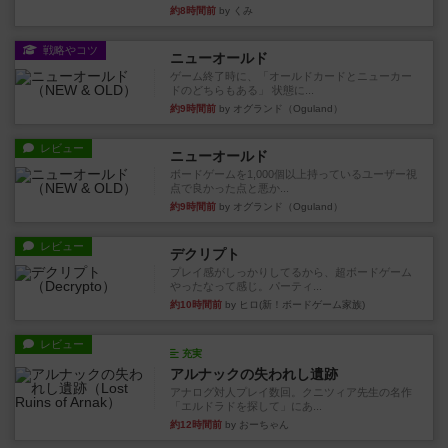
約8時間前
by くみ
戦略やコツ
ニューオールド
ゲーム終了時に、「オールドカードとニューカー
ドのどちらもある」 状態に...
約9時間前
by オグランド（Oguland）
レビュー
ニューオールド
ボードゲームを1,000個以上持っているユーザー視
点で良かった点と悪か...
約9時間前
by オグランド（Oguland）
レビュー
デクリプト
プレイ感がしっかりしてるから、超ボードゲーム
やったなって感じ。パーティ...
約10時間前
by ヒロ(新！ボードゲーム家族)
レビュー
充実
アルナックの失われし遺跡
アナログ対人プレイ数回。クニツィア先生の名作
「エルドラドを探して」にあ...
約12時間前
by おーちゃん