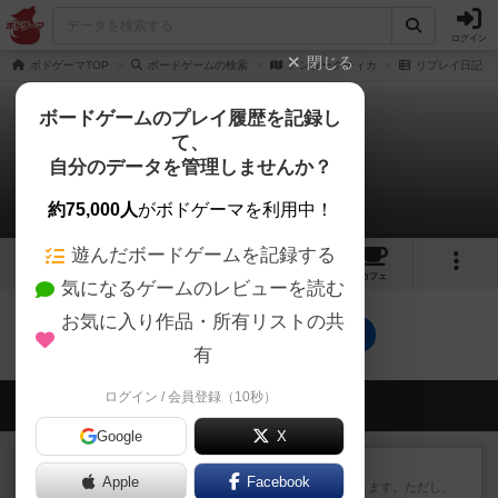
ログイン
閉じる
ボドゲーマTOP
ボードゲームの検索
アンタークティカ
リプレイ日記
ボードゲームのプレイ履歴を記録し
て、
アンタークティカ
自分のデータを管理しませんか？
0件のリプレイ日記
約75,000人
がボドゲーマを利用中！
遊んだボードゲームを記録する
2
7
トップ
画像
動画
レビュー
カフェ
気になるゲームのレビューを読む
お気に入り作品・所有リストの共
アンタークティカのトップに戻る
有
ログイン / 会員登録（10秒）
会員の新しい投稿
Google
X
レビュー
ふたつの街の物語
Apple
Facebook
タイルを4×4で並べて街づくりします。ただし、