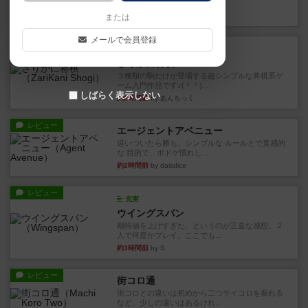
街は各プレイヤーの間にあ...
約2時間前
by ジェイとと
または
メールで会員登録
ルール/インスト
画像付き
ざりかに将棋
３種類の駒だけが登場する超シンプルな将棋系ゲ
ーム入門作品です♪(＾＾)...
しばらく表示しない
約2時間前
by あんちっく
レビュー
エージェントアベニュー
追いついたら勝ち。シンプルな ルールとで直感的
な 目的で、ボドゲ慣れし...
約2時間前
by daisdice
レビュー
充実
ウイングスパン
期待値を上げすぎた、というのが正直な感想。２
人で何度かプレイ。ここでも...
約3時間前
by S
レビュー
街コロ通
街コロとの違いは初めから二つサイコロを振れる
など、少しの違いはあるけれ...