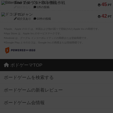
Bitter End ブタペスト救出作戦
45
PT
紹介文なし
1件の投稿
ドコジャン
42
PT
紹介文あり
10件の投稿
※Apple、Apple のロゴ は、米国および他の国々で登録されたApple Inc.の商標です。
※App Store は、Apple Inc.のサービスマークです。
※Android は、グーグル インコーポレイテッドの商標または登録商標です。
※Google Play とそのロゴは、Google Inc.の商標または登録商標です。
ボドゲーマTOP
ボードゲームを検索する
ボードゲームの新着レビュー
ボードゲーム会情報