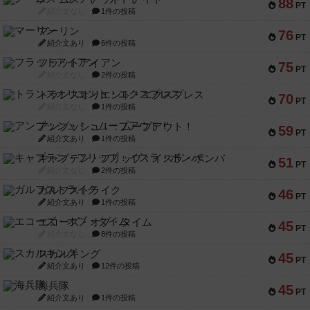
88
PT
紹介文なし
1件の投稿
マーリン
76
PT
紹介文あり
6件の投稿
フラットアイアン
75
PT
紹介文なし
2件の投稿
トランスオリエント・エクスプレス
70
PT
紹介文なし
1件の投稿
アンブッシュ！：ムーブアウト！
59
PT
紹介文あり
1件の投稿
キャプテン・フリップ：イスラ・ボンバ
51
PT
紹介文なし
2件の投稿
ガルフストライク
46
PT
紹介文あり
1件の投稿
エコーズ・オブ・タイム
45
PT
紹介文なし
8件の投稿
スカルキング
45
PT
紹介文あり
12件の投稿
海兵隊
45
PT
紹介文あり
1件の投稿