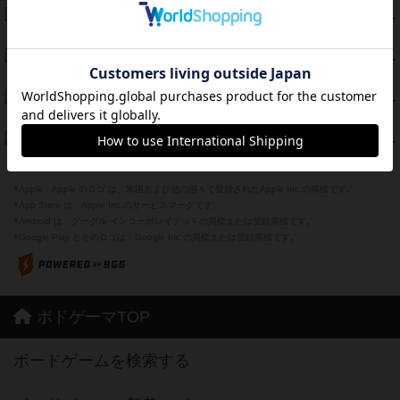
スカルキング
45
PT
紹介文あり
12件の投稿
海兵隊
45
PT
紹介文あり
1件の投稿
Bitter End ブタペスト救出作戦
45
PT
紹介文なし
1件の投稿
ドコジャン
42
PT
紹介文あり
10件の投稿
※Apple、Apple のロゴ は、米国および他の国々で登録されたApple Inc.の商標です。
※App Store は、Apple Inc.のサービスマークです。
※Android は、グーグル インコーポレイテッドの商標または登録商標です。
※Google Play とそのロゴは、Google Inc.の商標または登録商標です。
ボドゲーマTOP
ボードゲームを検索する