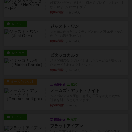
超有名なゲームですが、初めてプレイしました。1
から15までのカードがプ...
約8時間前
by みいやん
レビュー
ジャスト・ワン
まぁ面白かった‼️よくテレビとかのバラエティなん
かで、お題がわからずに...
約8時間前
by みいやん
レビュー
ピタッコカルタ
ボドゲ相席会でプレイしましたひらがなが書かれ
たカードを2枚まで手をつけ...
約8時間前
by みいやん
ルール/インスト
画像付き
充実
ノームズ・アット・ナイト
ベネボレンス女王は、忠実な臣民を称えるための
祝宴を開こうとしています。...
約9時間前
by jurong
レビュー
画像付き
充実
フラットアイアン
1~2人に限定された、エンジンビルド系のシステ