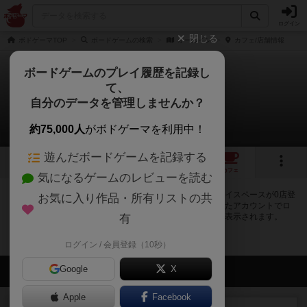
ログイン
閉じる
ボドゲーマTOP
ボードゲームの検索
オールイン
カフェ/店舗情報
ボードゲームのプレイ履歴を記録し
て、
オールイン
自分のデータを管理しませんか？
0店のカフェ/スペースが提供中
約75,000人
がボドゲーマを利用中！
遊んだボードゲームを記録する
1
1
トップ
画像
動画
レビュー
カフェ
気になるゲームのレビューを読む
オールインで遊ぶことができるボードゲームカフェ・プレイスペースが0店登
お気に入り作品・所有リストの共
録されています。公開プロフィールの都道府県が設定されたアカウントでロ
グインすると、同じ都道府県内の店舗に絞り込むボタンが表示されます。
有
ログイン / 会員登録（10秒）
Google
会員の新しい投稿
X
Apple
Facebook
レビュー