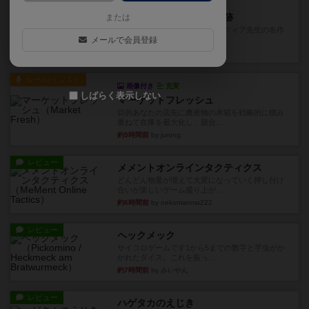
充実
アルナックの失われし遺跡
または
アナログ対人プレイ数回。クニツィア先生の名作
メールで会員登録
「エルドラドを探して」にあ...
約1時間前
by おーちゃん
ルール/インスト
画像付き
充実
しばらく表示しない
マーケットフレッシュ
目的あなたの店先に農産物の木箱を戦略的に積み
重ねて在庫を最大化し、競合...
約5時間前
by jurong
レビュー
メメントオンラインタクティクス
どんどん物量が増えて大変になっていく押し付け
合いが楽しいゲーム盛り上が...
約6時間前
by nekomanma222
レビュー
ヘックメック
サイコロゲームです1から5までの数字と芋虫がか
かれたダイス。これを振っ...
約7時間前
by みいやん
レビュー
ハゲタカのえじき