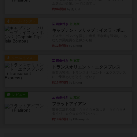
ム選んだ企業ボードに街で...
約9時間前
by あくり
ルール/インスト
画像付き
充実
キャプテン・フリップ：イスラ・ボンバ
イスラ・ボンバを探しに出航!潜水艦を装備し、あ
なたの乗組員を監獄から解...
約12時間前
by jurong
ルール/インスト
画像付き
充実
トランスオリエント・エクスプレス
乗客の皆様、トランスオリエント・エクスプレス
にご乗車ありがとうございま...
約13時間前
by jurong
レビュー
画像付き
充実
フラットアイアン
世界に浸れる度 ☆☆☆☆★楽しさ ☆☆☆☆★
タイパ ☆☆☆☆☆マンハッ...
約14時間前
by DKnewyork