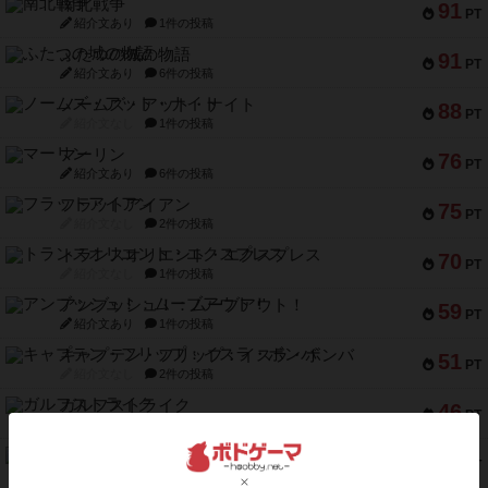
南北戦争
91
PT
紹介文あり
1件の投稿
ふたつの城の物語
91
PT
紹介文あり
6件の投稿
ノームズ・アット・ナイト
88
PT
紹介文なし
1件の投稿
マーリン
76
PT
紹介文あり
6件の投稿
フラットアイアン
75
PT
紹介文なし
2件の投稿
トランスオリエント・エクスプレス
70
PT
紹介文なし
1件の投稿
アンブッシュ！：ムーブアウト！
59
PT
紹介文あり
1件の投稿
キャプテン・フリップ：イスラ・ボンバ
51
PT
紹介文なし
2件の投稿
ガルフストライク
46
PT
紹介文あり
1件の投稿
エコーズ・オブ・タイム
45
PT
紹介文なし
8件の投稿