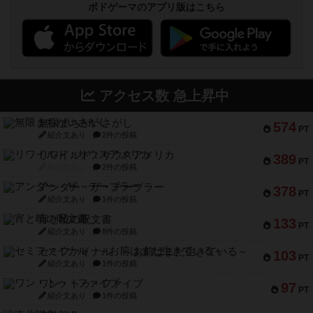
ボドゲーマのアプリ版はこちら
アクセス数 急上昇中
無限まちがいさがし
574
PT
紹介文あり
2件の投稿
リワイルド：サウスアメリカ
389
PT
紹介文なし
2件の投稿
アンダー・ザ・テーブラー
378
PT
紹介文あり
1件の投稿
宵と暁の呪文書
133
PT
紹介文あり
8件の投稿
セミファイナル ～お前はまだ生きている～
103
PT
紹介文あり
1件の投稿
ワン・トゥ・ファイブ
97
PT
紹介文あり
1件の投稿