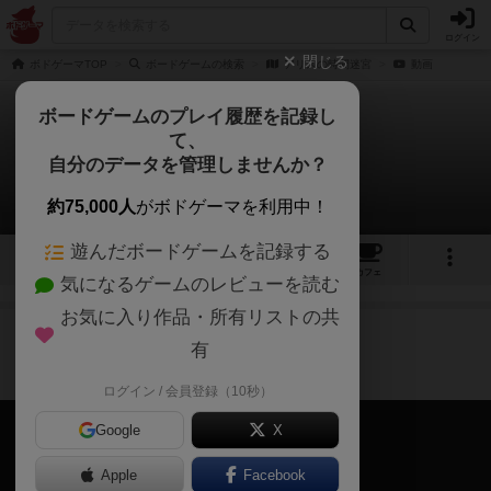
ログイン
閉じる
ボドゲーマTOP
ボードゲームの検索
アリスの時間迷宮
動画
ボードゲームのプレイ履歴を記録し
て、
アリスの時間迷宮
自分のデータを管理しませんか？
1件の動画
約75,000人
がボドゲーマを利用中！
遊んだボードゲームを記録する
4
1
5
2
トップ
画像
動画
レビュー
カフェ
気になるゲームのレビューを読む
お気に入り作品・所有リストの共
ルール説明
2年以上前
有
ゲーム開始前のセットアップ
ログイン / 会員登録（10秒）
Google
X
Apple
Facebook