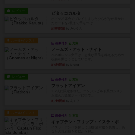
レビュー
ピタッコカルタ
ボドゲ相席会でプレイしましたひらがなが書かれ
たカードを2枚まで手をつけ...
約5時間前
by みいやん
ルール/インスト
画像付き
充実
ノームズ・アット・ナイト
ベネボレンス女王は、忠実な臣民を称えるための
祝宴を開こうとしています。...
約6時間前
by jurong
レビュー
画像付き
充実
フラットアイアン
1~2人に限定された、エンジンビルド系のシステ
ム選んだ企業ボードに街で...
約7時間前
by あくり
ルール/インスト
画像付き
充実
キャプテン・フリップ：イスラ・ボンバ
イスラ・ボンバを探しに出航!潜水艦を装備し、あ
なたの乗組員を監獄から解...