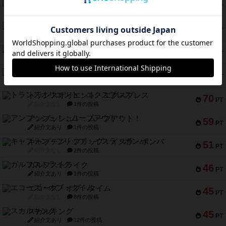
ふたつの城の物語
91
PT
紹介文あり
6件の投稿
ノームズ・アット・ナイト
88
PT
紹介文なし
1件の投稿
マーリン
76
PT
紹介文あり
6件の投稿
フラットアイアン
75
PT
紹介文なし
2件の投稿
トランスオリエント・エクスプレス
70
PT
紹介文なし
1件の投稿
アンブッシュ！：ムーブアウト！
59
PT
紹介文あり
1件の投稿
キャプテン・フリップ：イスラ・ボンバ
51
PT
紹介文なし
2件の投稿
ガルフストライク
46
PT
紹介文あり
1件の投稿
エコーズ・オブ・タイム
45
PT
紹介文なし
8件の投稿
スカルキング
45
PT
紹介文あり
12件の投稿