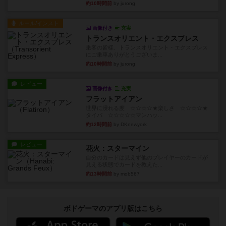
約10時間前
by jurong
ルール/インスト
画像付き
充実
トランスオリエント・エクスプレス
乗客の皆様、トランスオリエント・エクスプレス
にご乗車ありがとうございま...
約10時間前
by jurong
レビュー
画像付き
充実
フラットアイアン
世界に浸れる度 ☆☆☆☆★楽しさ ☆☆☆☆★
タイパ ☆☆☆☆☆マンハッ...
約12時間前
by DKnewyork
レビュー
花火：スターマイン
自分のカードは見えず他のプレイヤーのカードが
見える状態でカードを教えた...
約13時間前
by mob567
ボドゲーマのアプリ版はこちら