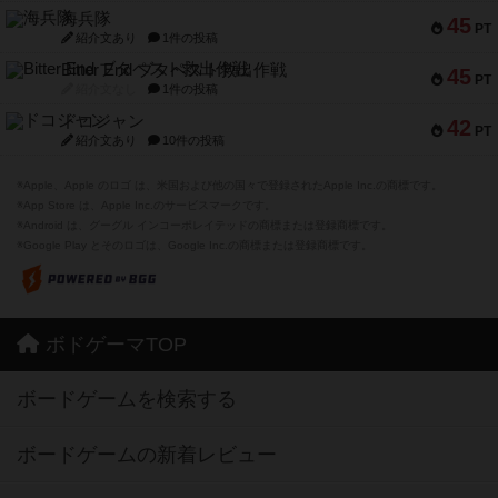
海兵隊
45
PT
紹介文あり
1件の投稿
Bitter End ブタペスト救出作戦
45
PT
紹介文なし
1件の投稿
ドコジャン
42
PT
紹介文あり
10件の投稿
※Apple、Apple のロゴ は、米国および他の国々で登録されたApple Inc.の商標です。
※App Store は、Apple Inc.のサービスマークです。
※Android は、グーグル インコーポレイテッドの商標または登録商標です。
※Google Play とそのロゴは、Google Inc.の商標または登録商標です。
ボドゲーマTOP
ボードゲームを検索する
ボードゲームの新着レビュー