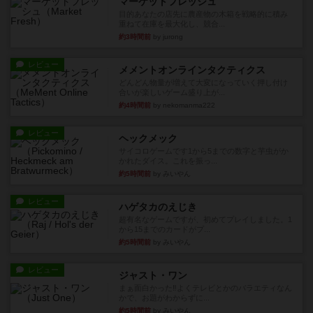
マーケットフレッシュ
目的あなたの店先に農産物の木箱を戦略的に積み
重ねて在庫を最大化し、競合...
約3時間前
by jurong
レビュー
メメントオンラインタクティクス
どんどん物量が増えて大変になっていく押し付け
合いが楽しいゲーム盛り上が...
約4時間前
by nekomanma222
レビュー
ヘックメック
サイコロゲームです1から5までの数字と芋虫がか
かれたダイス。これを振っ...
約5時間前
by みいやん
レビュー
ハゲタカのえじき
超有名なゲームですが、初めてプレイしました。1
から15までのカードがプ...
約5時間前
by みいやん
レビュー
ジャスト・ワン
まぁ面白かった‼️よくテレビとかのバラエティなん
かで、お題がわからずに...
約5時間前
by みいやん