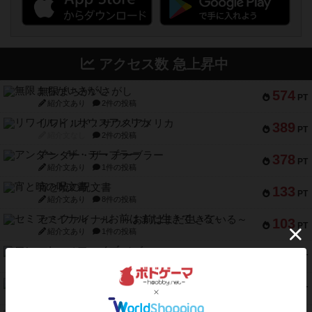
アクセス数 急上昇中
無限まちがいさがし
574
PT
紹介文あり
2件の投稿
リワイルド：サウスアメリカ
389
PT
紹介文なし
2件の投稿
アンダー・ザ・テーブラー
378
PT
紹介文あり
1件の投稿
宵と暁の呪文書
133
PT
紹介文あり
8件の投稿
セミファイナル ～お前はまだ生きている～
103
PT
紹介文あり
1件の投稿
ワン・トゥ・ファイブ
97
PT
紹介文あり
1件の投稿
南北戦争
91
PT
紹介文あり
1件の投稿