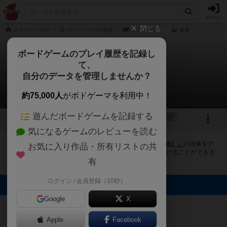
ログイン
閉じる
ボドゲーマTOP
ボードゲームの検索
アフターマス
画像
ボードゲームのプレイ履歴を記録し
て、
アフターマス
自分のデータを管理しませんか？
2件の画像
約75,000人
がボドゲーマを利用中！
遊んだボードゲームを記録する
2
トップ
画像
動画
レビュー
カフェ
気になるゲームのレビューを読む
ボドゲーマにログインすると、
「アフターマス（Aftermath）」
の画像をア
お気に入り作品・所有リストの共
ップロード出来たり、他のユーザーの投稿画像に評価を付けることができま
す。また、トップ6の画像は様々なページで表示されます。
有
ログイン / 会員登録（10秒）
トップに表示される画像
Google
X
まつなが
まつなが
Apple
Facebook