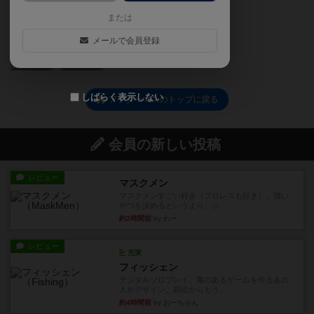
または
メールで会員登録
0
0
しばらく表示しない
アフターマスのトップに戻る
会員の新しい投稿
レビュー
マスクメン
マスクメンすごい好き（プロレスも好き）。強い
やつを決めるというより、ジ...
約2時間前
by わー
レビュー
充実
フィッシェン
デジタルソロプレイ。毒のあるゲームを作るあの
人がデザイン。箱絵からもう...
約4時間前
by おーちゃん