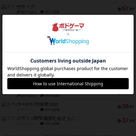
クリーグ
57
PT
紹介文あり
1件の投稿
セミファイナル ～お前はまだ生きている～
53
PT
紹介文あり
1件の投稿
ふたつの街の物語
52
PT
紹介文あり
18件の投稿
クランク! ：冒険者たち（拡張）
50
PT
紹介文あり
4件の投稿
とうほうの！
42
PT
紹介文なし
1件の投稿
スターマイン・ラミー ポケット
42
PT
紹介文あり
2件の投稿
海兵隊
39
PT
紹介文あり
1件の投稿
スーパーストア3000
39
PT
紹介文なし
1件の投稿
フリップ７：復讐心とともに
37
PT
紹介文なし
2件の投稿
※Apple、Apple のロゴ は、米国および他の国々で登録されたApple Inc.の商標です。