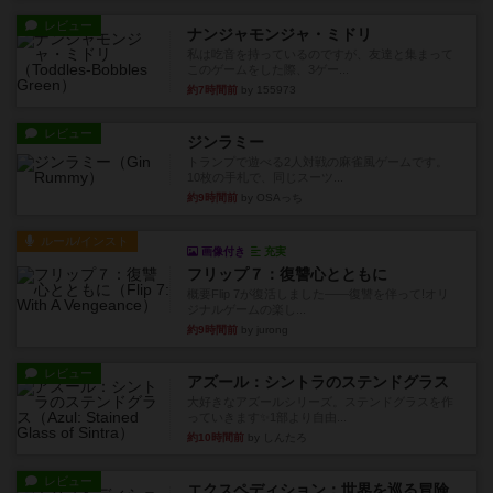
レビュー
ナンジャモンジャ・ミドリ
私は吃音を持っているのですが、友達と集まって
このゲームをした際、3ゲー...
約7時間前
by 155973
レビュー
ジンラミー
トランプで遊べる2人対戦の麻雀風ゲームです。
10枚の手札で、同じスーツ...
約9時間前
by OSAっち
ルール/インスト
画像付き
充実
フリップ７：復讐心とともに
概要Flip 7が復活しました――復讐を伴って!オリ
ジナルゲームの楽し...
約9時間前
by jurong
レビュー
アズール：シントラのステンドグラス
大好きなアズールシリーズ。ステンドグラスを作
っていきます✨1部より自由...
約10時間前
by しんたろ
レビュー
エクスペディション：世界を巡る冒険