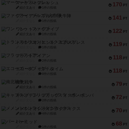
マーケットフレッシュ
170
PT
紹介文あり
1件の投稿
ファイアー・ブルズ / 火牛陣
141
PT
紹介文なし
1件の投稿
ワン・トゥ・ファイブ
122
PT
紹介文あり
1件の投稿
トランスオリエント・エクスプレス
119
PT
紹介文なし
1件の投稿
フラットアイアン
118
PT
紹介文なし
2件の投稿
エコーズ・オブ・タイム
118
PT
紹介文なし
8件の投稿
南北戦争
79
PT
紹介文あり
1件の投稿
キャプテン・フリップ：イスラ・ボンバ
72
PT
紹介文なし
2件の投稿
メメントオンラインタクティクス
70
PT
紹介文あり
4件の投稿
パーミッド
68
PT
紹介文なし
1件の投稿