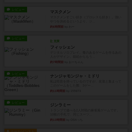
レビュー
マスクメン
マスクメンすごい好き（プロレスも好き）。強い
やつを決めるというより、ジ...
約6時間前
by わー
レビュー
充実
フィッシェン
デジタルソロプレイ。毒のあるゲームを作るあの
人がデザイン。箱絵からもう...
約7時間前
by おーちゃん
レビュー
ナンジャモンジャ・ミドリ
私は吃音を持っているのですが、友達と集まって
このゲームをした際、3ゲー...
約11時間前
by 155973
レビュー
ジンラミー
トランプで遊べる2人対戦の麻雀風ゲームです。
10枚の手札で、同じスーツ...
約13時間前
by OSAっち
ルール/インスト