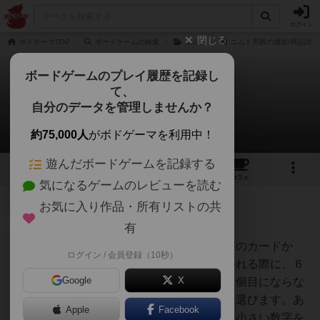
ログイン
閉じる
ボドゲーマTOP
ボードゲームの検索
ニムト
ニムト男爵の通販/商品詳細
ボードゲームのプレイ履歴を記録し
て、
ニムト男爵
自分のデータを管理しませんか？
1件の戦略やコツ
約75,000人
がボドゲーマを利用中！
遊んだボードゲームを記録する
8
1
6
82
トップ
画像
動画
レビュー
カフェ
気になるゲームのレビューを読む
お気に入り作品・所有リストの共
神
108名
0名
有
カードを置ける順番（小さい数字のカードか
ログイン / 会員登録（10秒）
オグランド
ら）を考え、自身のカードが置かれる際に、６
（Oguland）
Google
X
枚目にならない＆同じ色の牛の６個目にならな
いかを考えて、手札からカードを選びます。あ
Apple
Facebook
とは、アクティブなカードよりも小さい数字を