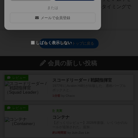
出して列を引き取らざるをえないタイミングで
または
１枚だけ引き取るなど、マ...
メールで会員登録
続きを読む（9ヶ月前）
しばらく表示しない
ニムト男爵のトップに戻る
会員の新しい投稿
レビュー
スコードリーダー / 戦闘指揮官
1977年にAvalon Hill社が出版した、通称パープル
ボックスと...
1分前
by Chaco
レビュー
充実
コンテナ
【ざっくりレビュー】2026年新版、いくつかのル
ールが追加された。追加...
約1時間前
by Juin-Zuo Lin