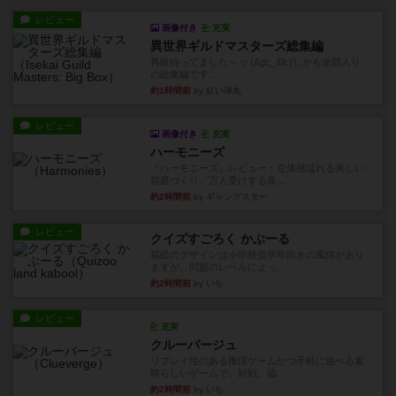
レビュー
画像付き
充実
異世界ギルドマスターズ総集編
再販待ってました～っ (&gt;_&lt;)しかも全部入り
の総集編です...
約1時間前
by 紅い弾丸
レビュー
画像付き
充実
ハーモニーズ
『ハーモニーズ』レビュー：立体感溢れる美しい
箱庭づくり。万人受けする良...
約2時間前
by ギャングスター
レビュー
クイズすごろく かぶーる
箱絵のデザインは小学校低学年向きの風情があり
ますが、問題のレベルによっ...
約2時間前
by いち
レビュー
充実
クルーバージュ
リプレイ性のある推理ゲームかつ手軽に遊べる素
晴らしいゲームで、対戦、協...
約2時間前
by いち