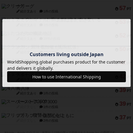
クリーグ
57
PT
紹介文あり
1件の投稿
セミファイナル ～お前はまだ生きている～
53
PT
紹介文あり
1件の投稿
ふたつの街の物語
52
PT
紹介文あり
18件の投稿
クランク! ：冒険者たち（拡張）
50
PT
紹介文あり
4件の投稿
とうほうの！
42
PT
紹介文なし
1件の投稿
スターマイン・ラミー ポケット
42
PT
紹介文あり
2件の投稿
海兵隊
39
PT
紹介文あり
1件の投稿
スーパーストア3000
39
PT
紹介文なし
1件の投稿
フリップ７：復讐心とともに
37
PT
紹介文なし
2件の投稿
※Apple、Apple のロゴ は、米国および他の国々で登録されたApple Inc.の商標です。