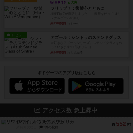
画像付き
充実
フリップ７：復讐心とともに
概要Flip 7が復活しました――復讐を伴って!オリ
ジナルゲームの楽し...
約13時間前
by jurong
レビュー
アズール：シントラのステンドグラス
大好きなアズールシリーズ。ステンドグラスを作
っていきます✨1部より自由...
約14時間前
by しんたろ
ボドゲーマのアプリ版はこちら
アクセス数 急上昇中
リワイルド：サウスアメリカ
552
PT
紹介文なし
2件の投稿