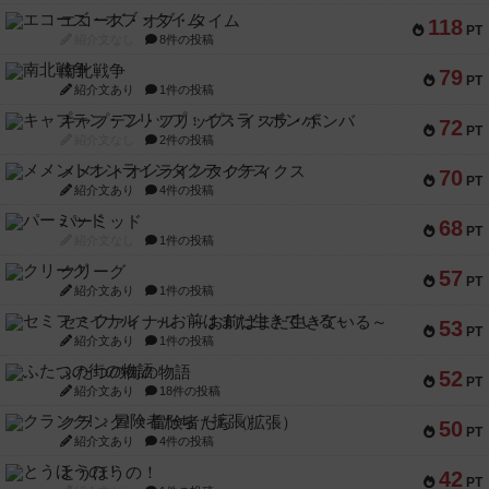
エコーズ・オブ・タイム
118
PT
紹介文なし
8件の投稿
南北戦争
79
PT
紹介文あり
1件の投稿
キャプテン・フリップ：イスラ・ボンバ
72
PT
紹介文なし
2件の投稿
メメントオンラインタクティクス
70
PT
紹介文あり
4件の投稿
パーミッド
68
PT
紹介文なし
1件の投稿
クリーグ
57
PT
紹介文あり
1件の投稿
セミファイナル ～お前はまだ生きている～
53
PT
紹介文あり
1件の投稿
ふたつの街の物語
52
PT
紹介文あり
18件の投稿
クランク! ：冒険者たち（拡張）
50
PT
紹介文あり
4件の投稿
とうほうの！
42
PT