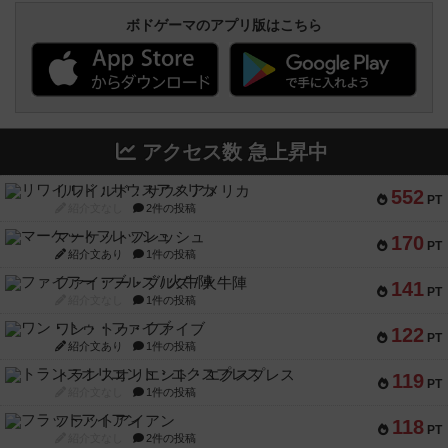
ボドゲーマのアプリ版はこちら
アクセス数 急上昇中
リワイルド：サウスアメリカ
552
PT
紹介文なし
2件の投稿
マーケットフレッシュ
170
PT
紹介文あり
1件の投稿
ファイアー・ブルズ / 火牛陣
141
PT
紹介文なし
1件の投稿
ワン・トゥ・ファイブ
122
PT
紹介文あり
1件の投稿
トランスオリエント・エクスプレス
119
PT
紹介文なし
1件の投稿
フラットアイアン
118
PT
紹介文なし
2件の投稿