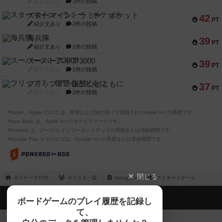
紹介文なし
1件の投稿
スターマイン・ラミー ポケット
42
PT
紹介文あり
2件の投稿
海兵隊
39
PT
紹介文あり
1件の投稿
スーパーストア3000
39
PT
紹介文なし
1件の投稿
フリップ７：復讐心とともに
37
PT
紹介文なし
2件の投稿
※Apple、Apple のロゴ は、米国および他の国々で登録されたApple Inc.の商標です。
※App Store は、Apple Inc.のサービスマークです。
※Android は、グーグル インコーポレイテッドの商標または登録商標です。
※Google Play とそのロゴは、Google Inc.の商標または登録商標です。
閉じる
ボドゲーマTOP
ボドとも一覧
shirogoma
マイボードゲーム
ボドゲーマTOP
ボードゲームのプレイ履歴を記録し
て、