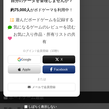
ボードゲームを検索する
自分のデータを管理しませんか？
約75,000人
がボドゲーマを利用中！
ボードゲームの新着レビュー
遊んだボードゲームを記録する
ボードゲーム会情報
気になるゲームのレビューを読む
お気に入り作品・所有リストの共
メカニクス特集
有
掲示板・トピックス
ログイン / 会員登録（10秒）
Google
X
ボドとも・会員一覧
Apple
Facebook
ボードゲーム業界コラム
または
ボドゲーマご利用案内
メールで会員登録
ボードゲーム通販
しばらく表示しない