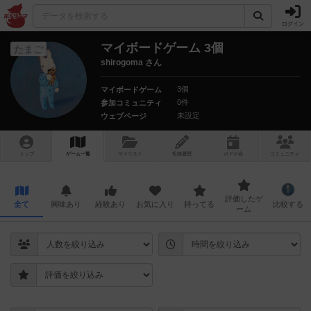
ログイン
マイボードゲーム 3個
たまご
shirogoma さん
3個
マイボードゲーム
0件
参加コミュニティ
未設定
ウェブページ
トップ
ゲーム一覧
マイリスト
投稿履歴
ボ
ドゲ
会
コミュニティ
評価したゲ
全て
興味あり
経験あり
お気に入り
持ってる
比較する
ーム