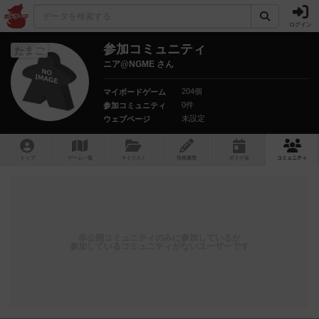
ログイン
参加コミュニティ
たまご
ニア@NGME さん
204個
マイボードゲーム
0件
参加コミュニティ
未設定
ウェブページ
トップ
ゲーム一覧
マイリスト
投稿履歴
ボ
ドゲ
会
コミュニティ
非公開コミュニティのみに参加しているか
参加しているコミュニティがないユーザーです