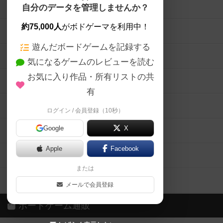
ボードゲームを検索する
自分のデータを管理しませんか？
約75,000人
がボドゲーマを利用中！
ボードゲームの新着レビュー
遊んだボードゲームを記録する
ボードゲーム会情報
気になるゲームのレビューを読む
お気に入り作品・所有リストの共
メカニクス特集
有
掲示板・トピックス
ログイン / 会員登録（10秒）
Google
X
ボドとも・会員一覧
Apple
Facebook
ボードゲーム業界コラム
または
ボドゲーマご利用案内
メールで会員登録
ボードゲーム通販