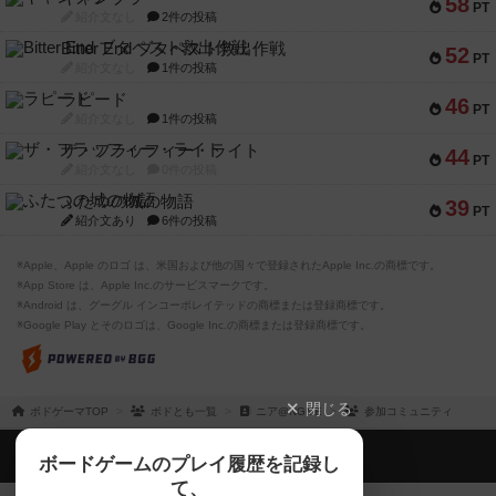
58
PT
紹介文なし
2件の投稿
Bitter End ブタペスト救出作戦
52
PT
紹介文なし
1件の投稿
ラピード
46
PT
紹介文なし
1件の投稿
ザ・フラッフィー・ライト
44
PT
紹介文なし
0件の投稿
ふたつの城の物語
39
PT
紹介文あり
6件の投稿
※Apple、Apple のロゴ は、米国および他の国々で登録されたApple Inc.の商標です。
※App Store は、Apple Inc.のサービスマークです。
※Android は、グーグル インコーポレイテッドの商標または登録商標です。
※Google Play とそのロゴは、Google Inc.の商標または登録商標です。
閉じる
ボドゲーマTOP
ボドとも一覧
ニア@NGME
参加コミュニティ
ボドゲーマTOP
ボードゲームのプレイ履歴を記録し
て、