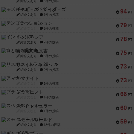
紹介文あり
3件の投稿
モズビ－ズ・レイダ－ズ
94
PT
紹介文あり
1件の投稿
テンプテーション
79
PT
紹介文なし
2件の投稿
インドネシア
78
PT
紹介文あり
2件の投稿
宵と暁の呪文書
75
PT
紹介文あり
8件の投稿
リスボン・トラム 28
73
PT
紹介文あり
9件の投稿
アマナイト
73
PT
紹介文なし
1件の投稿
ブラヴェスト
66
PT
紹介文なし
1件の投稿
スペクタキュラー
60
PT
紹介文なし
1件の投稿
スモールワールド
59
PT
紹介文あり
13件の投稿
ギャンブラー