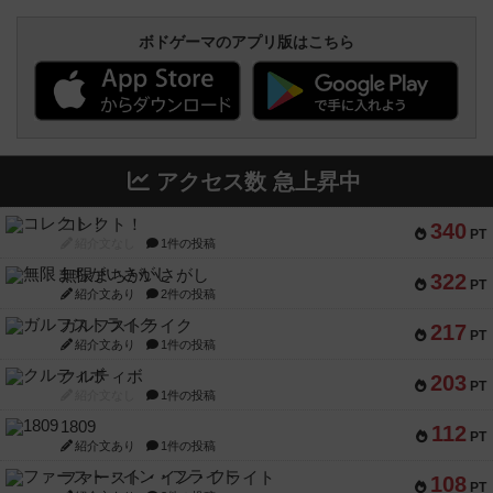
ボドゲーマのアプリ版はこちら
アクセス数 急上昇中
コレクト！
340
PT
紹介文なし
1件の投稿
無限まちがいさがし
322
PT
紹介文あり
2件の投稿
ガルフストライク
217
PT
紹介文あり
1件の投稿
クルティボ
203
PT
紹介文なし
1件の投稿
1809
112
PT
紹介文あり
1件の投稿
ファースト・イン・フライト
108
PT