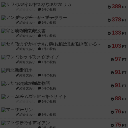
リワイルド：サウスアメリカ
389
PT
紹介文なし
2件の投稿
アンダー・ザ・テーブラー
378
PT
紹介文あり
1件の投稿
宵と暁の呪文書
133
PT
紹介文あり
8件の投稿
セミファイナル ～お前はまだ生きている～
103
PT
紹介文あり
1件の投稿
ワン・トゥ・ファイブ
97
PT
紹介文あり
1件の投稿
南北戦争
91
PT
紹介文あり
1件の投稿
ふたつの城の物語
91
PT
紹介文あり
6件の投稿
ノームズ・アット・ナイト
88
PT
紹介文なし
1件の投稿
マーリン
76
PT
紹介文あり
6件の投稿
フラットアイアン
75
PT
紹介文なし
2件の投稿