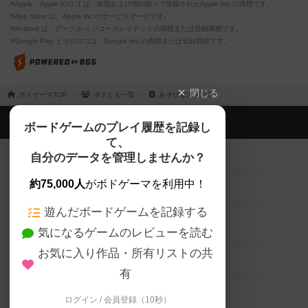
※Apple、Apple のロゴ は、米国および他の国々で登録されたApple Inc.の商標です。
※App Store は、Apple Inc.のサービスマークです。
※Android は、グーグル インコーポレイテッドの商標または登録商標です。
※Google Play とそのロゴは、Google Inc.の商標または登録商標です。
閉じる
ボドゲーマTOP
ボドとも一覧
あそび堂スタッフ
ボドゲーマTOP
ボードゲームのプレイ履歴を記録し
て、
ボードゲームを検索する
自分のデータを管理しませんか？
約75,000人
がボドゲーマを利用中！
ボードゲームの新着レビュー
遊んだボードゲームを記録する
ボードゲーム会情報
気になるゲームのレビューを読む
お気に入り作品・所有リストの共
メカニクス特集
有
掲示板・トピックス
ログイン / 会員登録（10秒）