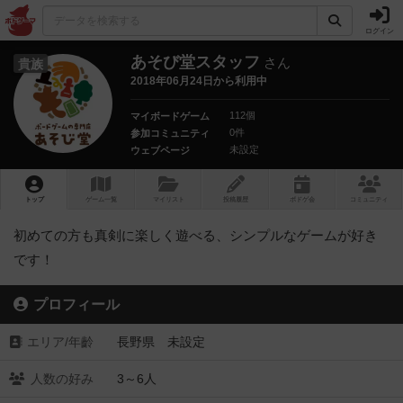
ログイン
あそび堂スタッフ
さん
貴族
2018年06月24日から利用中
112個
マイボードゲーム
0件
参加コミュニティ
未設定
ウェブページ
トップ
ゲーム一覧
マイリスト
投稿履歴
ボ
ドゲ
会
コミュニティ
初めての方も真剣に楽しく遊べる、シンプルなゲームが好き
です！
プロフィール
エリア/年齡
長野県 未設定
人数の好み
3～6人