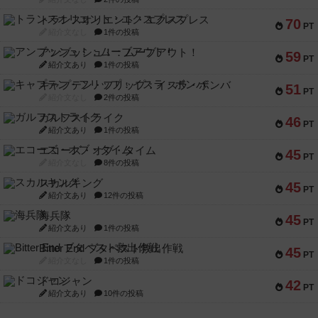
トランスオリエント・エクスプレス
70
PT
紹介文なし
1件の投稿
アンブッシュ！：ムーブアウト！
59
PT
紹介文あり
1件の投稿
キャプテン・フリップ：イスラ・ボンバ
51
PT
紹介文なし
2件の投稿
ガルフストライク
46
PT
紹介文あり
1件の投稿
エコーズ・オブ・タイム
45
PT
紹介文なし
8件の投稿
スカルキング
45
PT
紹介文あり
12件の投稿
海兵隊
45
PT
紹介文あり
1件の投稿
Bitter End ブタペスト救出作戦
45
PT
紹介文なし
1件の投稿
ドコジャン
42
PT
紹介文あり
10件の投稿