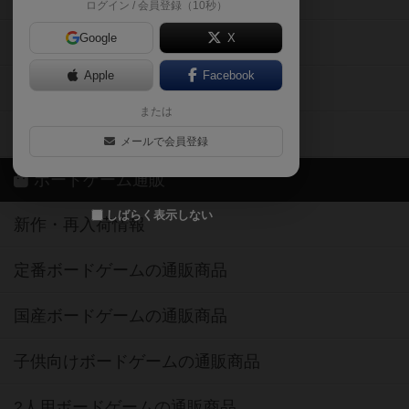
ログイン / 会員登録（10秒）
Google
X
ボドとも・会員一覧
Apple
Facebook
ボードゲーム業界コラム
または
ボドゲーマご利用案内
メールで会員登録
ボードゲーム通販
しばらく表示しない
新作・再入荷情報
定番ボードゲームの通販商品
国産ボードゲームの通販商品
子供向けボードゲームの通販商品
2人用ボードゲームの通販商品