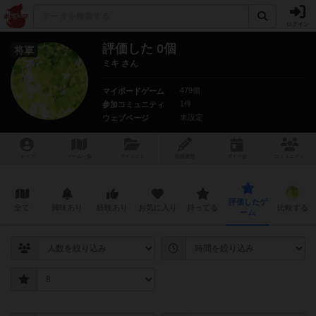
ログイン
評価した 0個
将軍
ミキ さん
479個
マイボードゲーム
1件
参加コミュニティ
未設定
ウェブページ
トップ
ゲーム一覧
マイリスト
投稿履歴
ボ
ドゲ
会
コミュニティ
評価したゲ
全て
興味あり
経験あり
お気に入り
持ってる
比較する
ーム