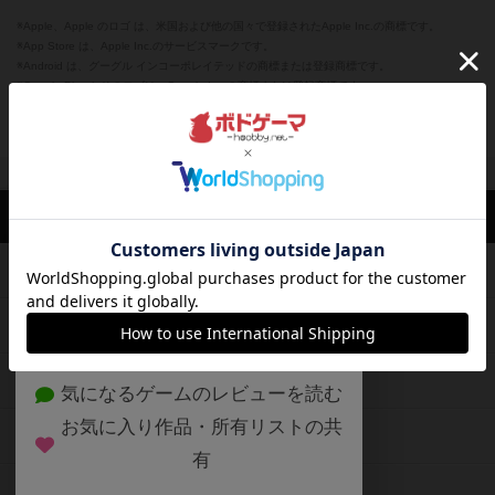
※Apple、Apple のロゴ は、米国および他の国々で登録されたApple Inc.の商標です。
※App Store は、Apple Inc.のサービスマークです。
※Android は、グーグル インコーポレイテッドの商標または登録商標です。
※Google Play とそのロゴは、Google Inc.の商標または登録商標です。
閉じる
ボドゲーマTOP
ボドとも一覧
ミキ
マイボードゲーム
評価した
ボドゲーマTOP
ボードゲームのプレイ履歴を記録し
て、
ボードゲームを検索する
自分のデータを管理しませんか？
約75,000人
がボドゲーマを利用中！
ボードゲームの新着レビュー
遊んだボードゲームを記録する
ボードゲーム会情報
気になるゲームのレビューを読む
お気に入り作品・所有リストの共
メカニクス特集
有
掲示板・トピックス