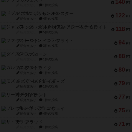
ブラヴェスト
140
PT
紹介文なし
1件の投稿
ドブル：ポケットモンスター
122
PT
紹介文あり
4件の投稿
ジャンヌ・ダルク-オルレアン ドロー＆ライト
118
PT
紹介文なし
5件の投稿
ファースト・イン・フライト
94
PT
紹介文あり
3件の投稿
ダイススローン
88
PT
紹介文なし
1件の投稿
ガルフストライク
80
PT
紹介文あり
1件の投稿
モズビ－ズ・レイダ－ズ
79
PT
紹介文あり
1件の投稿
リー対グラント
77
PT
紹介文あり
1件の投稿
ブレーキング・アウェイ
75
PT
紹介文あり
4件の投稿
ザ・フラッド
71
PT
紹介文なし
1件の投稿