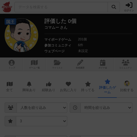
ログイン
評価した 0個
国王
コマムー さん
201個
マイボードゲーム
6件
参加コミュニティ
未設定
ウェブページ
トップ
ゲーム一覧
マイリスト
投稿履歴
ボ
ドゲ
会
コミュニティ
評価したゲ
全て
興味あり
経験あり
お気に入り
持ってる
比較する
ーム