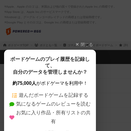
※Apple、Apple のロゴ は、米国および他の国々で登録されたApple Inc.の商標です。
※App Store は、Apple Inc.のサービスマークです。
※Android は、グーグル インコーポレイテッドの商標または登録商標です。
※Google Play とそのロゴは、Google Inc.の商標または登録商標です。
閉じる
ボドゲーマTOP
ボドとも一覧
コマムー
マイボードゲーム
評価
ボドゲーマTOP
ボードゲームのプレイ履歴を記録し
て、
ボードゲームを検索する
自分のデータを管理しませんか？
約75,000人
がボドゲーマを利用中！
ボードゲームの新着レビュー
遊んだボードゲームを記録する
ボードゲーム会情報
気になるゲームのレビューを読む
お気に入り作品・所有リストの共
メカニクス特集
有
掲示板・トピックス