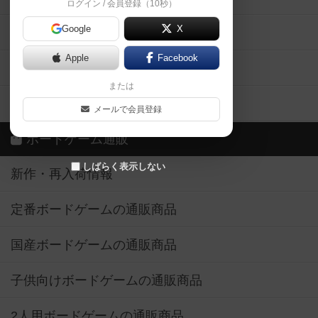
ログイン / 会員登録（10秒）
Google
X
ボドとも・会員一覧
Apple
Facebook
ボードゲーム業界コラム
または
ボドゲーマご利用案内
メールで会員登録
ボードゲーム通販
しばらく表示しない
新作・再入荷情報
定番ボードゲームの通販商品
国産ボードゲームの通販商品
子供向けボードゲームの通販商品
2人用ボードゲームの通販商品