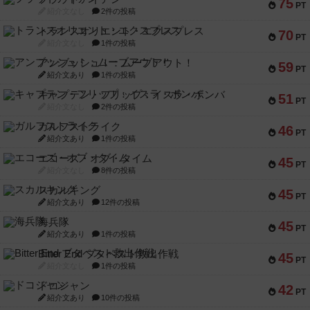
75
PT
紹介文なし
2件の投稿
トランスオリエント・エクスプレス
70
PT
紹介文なし
1件の投稿
アンブッシュ！：ムーブアウト！
59
PT
紹介文あり
1件の投稿
キャプテン・フリップ：イスラ・ボンバ
51
PT
紹介文なし
2件の投稿
ガルフストライク
46
PT
紹介文あり
1件の投稿
エコーズ・オブ・タイム
45
PT
紹介文なし
8件の投稿
スカルキング
45
PT
紹介文あり
12件の投稿
海兵隊
45
PT
紹介文あり
1件の投稿
Bitter End ブタペスト救出作戦
45
PT
紹介文なし
1件の投稿
ドコジャン
42
PT
紹介文あり
10件の投稿