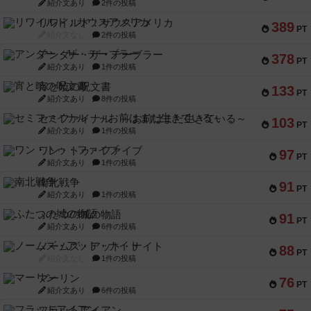
紹介文あり
2件の投稿
リワイルド：サウスアメリカ
389
PT
紹介文なし
2件の投稿
アンダー・ザ・テーブラー
378
PT
紹介文あり
1件の投稿
宵と暁の呪文書
133
PT
紹介文あり
8件の投稿
セミファイナル ～お前はまだ生きている～
103
PT
紹介文あり
1件の投稿
ワン・トゥ・ファイブ
97
PT
紹介文あり
1件の投稿
南北戦争
91
PT
紹介文あり
1件の投稿
ふたつの城の物語
91
PT
紹介文あり
6件の投稿
ノームズ・アット・ナイト
88
PT
紹介文なし
1件の投稿
マーリン
76
PT
紹介文あり
6件の投稿
フラットアイアン